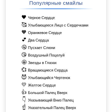
Популярные смайлы
🖤
Черное Сердце
🥰
Улыбающееся Лицо с Сердечками
🧡
Оранжевое Сердце
💕
Два Сердца
🤤
Пускает Слюни
😘
Воздушный Поцелуй
🤩
Звезды в Глазах
💞
Вращающиеся Сердца
😈
Улыбающийся Чертенок
💛
Желтое Сердце
👍
Большой Палец Вверх
👇
Указывающий Вниз Палец
☝️
Указательный Палец Вверх