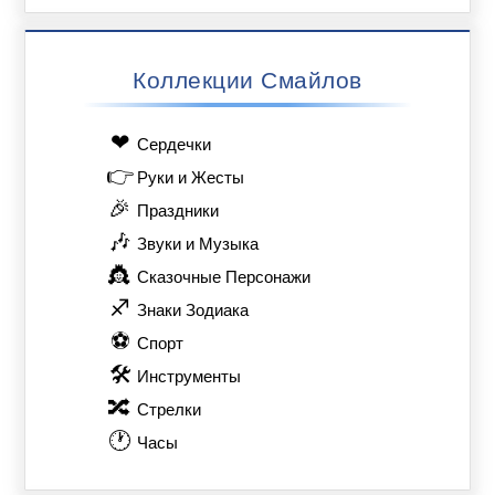
Коллекции Смайлов
❤
Сердечки
👉
Руки и Жесты
🎉
Праздники
🎶
Звуки и Музыка
👸
Сказочные Персонажи
♐
Знаки Зодиака
⚽
Спорт
🛠
Инструменты
🔀
Стрелки
🕐
Часы