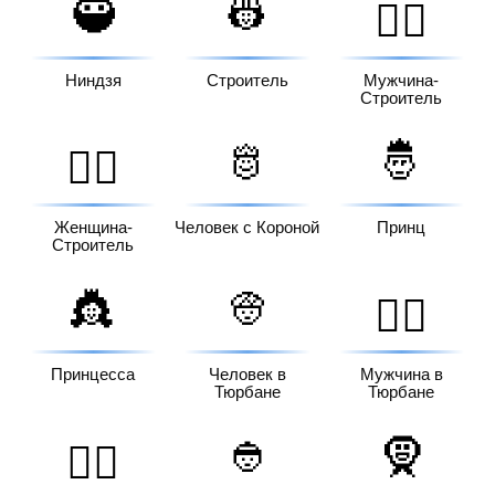
🥷
👷
👷‍♂️
Ниндзя
Строитель
Мужчина-
Строитель
🫅
🤴
👷‍♀️
Женщина-
Человек с Короной
Принц
Строитель
👸
👳
👳‍♂️
Принцесса
Человек в
Мужчина в
Тюрбане
Тюрбане
👲
🧕
👳‍♀️