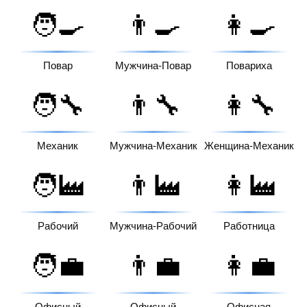
🧑‍🍳
👨‍🍳
👩‍🍳
Повар
Мужчина-Повар
Повариха
🧑‍🔧
👨‍🔧
👩‍🔧
Механик
Мужчина-Механик
Женщина-Механик
🧑‍🏭
👨‍🏭
👩‍🏭
Рабочий
Мужчина-Рабочий
Работница
🧑‍💼
👨‍💼
👩‍💼
Офисный
Офисный
Офисная