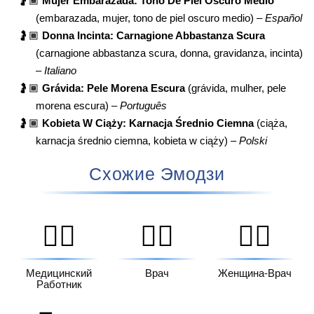
🤰🏾
Mujer Embarazada: Tono De Piel Oscuro Medio
(embarazada, mujer, tono de piel oscuro medio) –
Español
🤰🏾
Donna Incinta: Carnagione Abbastanza Scura
(carnagione abbastanza scura, donna, gravidanza, incinta)
–
Italiano
🤰🏾
Grávida: Pele Morena Escura
(grávida, mulher, pele
morena escura) –
Português
🤰🏾
Kobieta W Ciąży: Karnacja Średnio Ciemna
(ciąża,
karnacja średnio ciemna, kobieta w ciąży) –
Polski
Схожие Эмодзи
🧑‍⚕️
👨‍⚕️
👩‍⚕️
Медицинский
Врач
Женщина-Врач
Работник