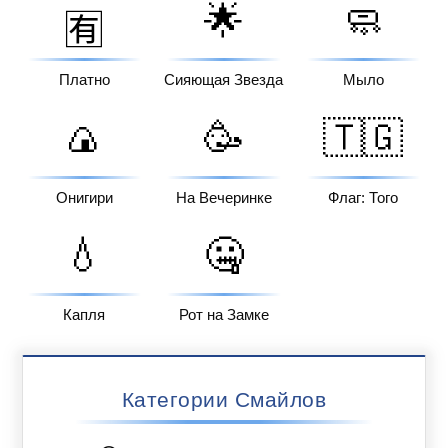
🌟
🧼
🈶
Платно
Сияющая Звезда
Мыло
🍙
🥳
🇹🇬
Онигири
На Вечеринке
Флаг: Того
💧
🤐
Капля
Рот на Замке
Категории Смайлов