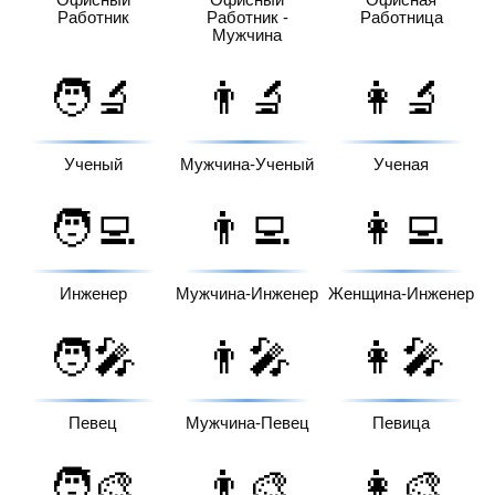
Работник
Работник -
Работница
Мужчина
🧑‍🔬
👨‍🔬
👩‍🔬
Ученый
Мужчина-Ученый
Ученая
🧑‍💻
👨‍💻
👩‍💻
Инженер
Мужчина-Инженер
Женщина-Инженер
🧑‍🎤
👨‍🎤
👩‍🎤
Певец
Мужчина-Певец
Певица
🧑‍🎨
👨‍🎨
👩‍🎨