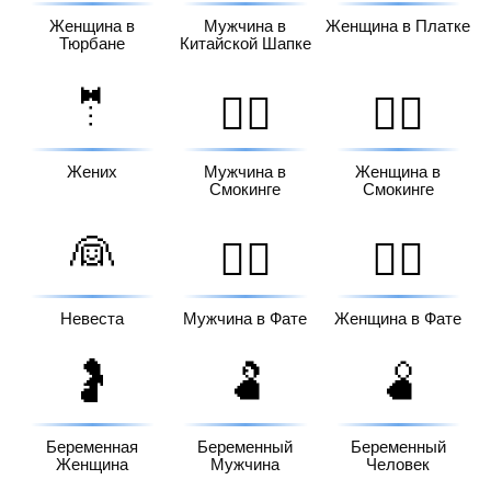
Женщина в
Мужчина в
Женщина в Платке
Тюрбане
Китайской Шапке
🤵
🤵‍♂️
🤵‍♀️
Жених
Мужчина в
Женщина в
Смокинге
Смокинге
👰
👰‍♂️
👰‍♀️
Невеста
Мужчина в Фате
Женщина в Фате
🤰
🫃
🫄
Беременная
Беременный
Беременный
Женщина
Мужчина
Человек