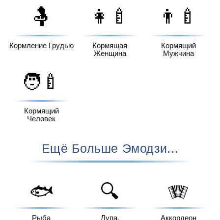
🤱
👩‍🍼
👨‍🍼
Кормление Грудью
Кормящая
Кормящий
Женщина
Мужчина
🧑‍🍼
Кормящий
Человек
Ещё Больше Эмодзи...
🐟
🔍
🪗
Рыба
Лупа,
Аккордеон