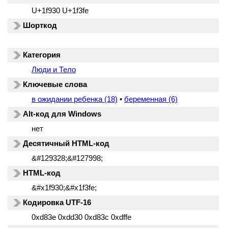
U+1f930 U+1f3fe
Шорткод
Категория
Люди и Тело
Ключевые слова
в ожидании ребенка (18)
•
беременная (6)
Alt-код для Windows
нет
Десятичный HTML-код
&#129328;&#127998;
HTML-код
&#x1f930;&#x1f3fe;
Кодировка UTF-16
0xd83e 0xdd30 0xd83c 0xdffe