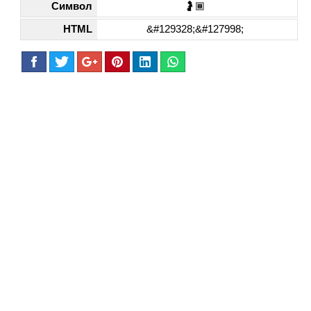
Символ
🤰🏾
HTML
&#129328;&#127998;