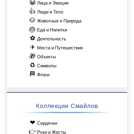
😀
Лица и Эмоции
👍
Люди и Тело
🐶
Животные и Природа
🎂
Еда и Напитки
⚽
Деятельность
✈
Места и Путешествия
🎁
Объекты
♻
Символы
🏁
Флаги
Коллекции Смайлов
❤
Сердечки
👉
Руки и Жесты