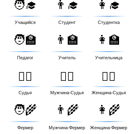
🧑‍🎓
👨‍🎓
👩‍🎓
Учащийся
Студент
Студентка
🧑‍🏫
👨‍🏫
👩‍🏫
Педагог
Учитель
Учительница
🧑‍⚖️
👨‍⚖️
👩‍⚖️
Судья
Мужчина-Судья
Женщина-Судья
🧑‍🌾
👨‍🌾
👩‍🌾
Фермер
Мужчина-Фермер
Женщина-Фермер