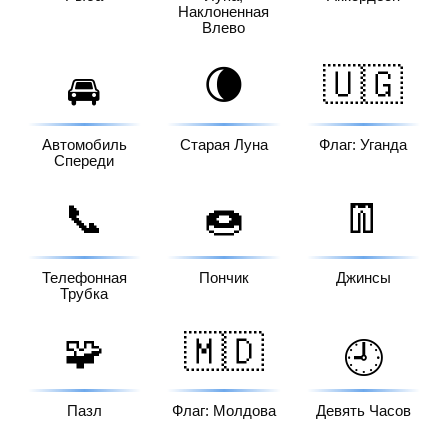
Наклоненная
Влево
🌘
🇺🇬
🚘
Автомобиль
Старая Луна
Флаг: Уганда
Спереди
📞
🍩
👖
Телефонная
Пончик
Джинсы
Трубка
🧩
🇲🇩
🕘
Пазл
Флаг: Молдова
Девять Часов