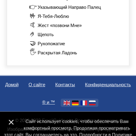
👉
Указывающий Направо Палец
🤟
Я-Тебя-Люблю
🤙
Жест «позвони Мне»
🤌
Щепоть
🤝
Рукопожатие
🖐️
Раскрытая Ладонь
Домой
О сайте
Контакты
Конфиденциальность
®️ и ™
×
© 2018-2023 EmojiGuide.org. Все права защищены.
Сайт использует cookies, чтобы обеспечить Вам
комфортный просмотр. Продолжая просматривать
Изображения смайлов и авторские права принадлежат их
этот сайт, Вы соглашаетесь на это. Подробности в
Политике