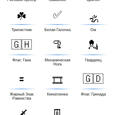
✅
☘️
🕉️
Трилистник
Белая Галочка
Ом
🇬🇭
🦿
💂
Флаг: Гана
Механическая
Гвардеец
Нога
🟰
🇬🇩
🎞️
Жирный Знак
Кинопленка
Флаг: Гренада
Равенства
👖
🗡️