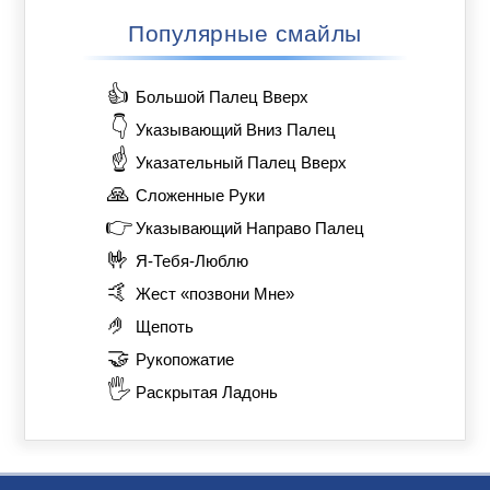
Популярные смайлы
👍
Большой Палец Вверх
👇
Указывающий Вниз Палец
☝️
Указательный Палец Вверх
🙏
Сложенные Руки
👉
Указывающий Направо Палец
🤟
Я-Тебя-Люблю
🤙
Жест «позвони Мне»
🤌
Щепоть
🤝
Рукопожатие
🖐️
Раскрытая Ладонь