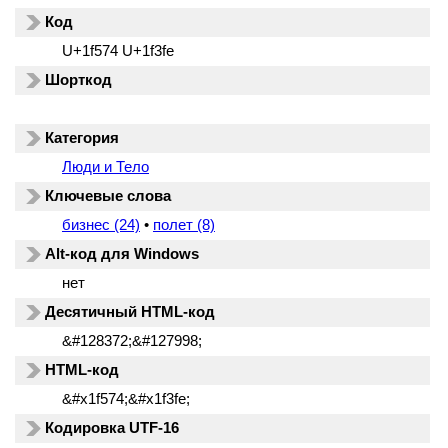
Код
U+1f574 U+1f3fe
Шорткод
Категория
Люди и Тело
Ключевые слова
бизнес (24)
•
полет (8)
Alt-код для Windows
нет
Десятичный HTML-код
&#128372;&#127998;
HTML-код
&#x1f574;&#x1f3fe;
Кодировка UTF-16