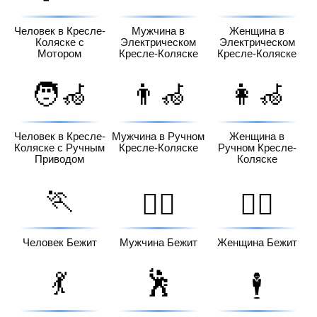
Человек в Кресле-
Мужчина в
Женщина в
Коляске с
Электрическом
Электрическом
Мотором
Кресле-Коляске
Кресле-Коляске
🧑‍🦽
👨‍🦽
👩‍🦽
Человек в Кресле-
Мужчина в Ручном
Женщина в
Коляске с Ручным
Кресле-Коляске
Ручном Кресле-
Приводом
Коляске
🏃
🏃‍♂️
🏃‍♀️
Человек Бежит
Мужчина Бежит
Женщина Бежит
💃
🕺
🕴️