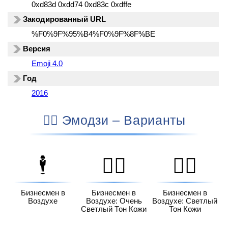
0xd83d 0xdd74 0xd83c 0xdffe
Закодированный URL
%F0%9F%95%B4%F0%9F%8F%BE
Версия
Emoji 4.0
Год
2016
🕴🏾 Эмодзи – Варианты
🕴️
🕴🏻
🕴🏼
Бизнесмен в
Бизнесмен в
Бизнесмен в
Воздухе
Воздухе: Очень
Воздухе: Светлый
Светлый Тон Кожи
Тон Кожи