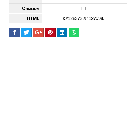
Символ
🕴🏾
HTML
&#128372;&#127998;