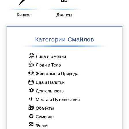
Кинжал
Джинсы
Категории Смайлов
😀
Лица и Эмоции
👍
Люди и Тело
🐶
Животные и Природа
🎂
Еда и Напитки
⚽
Деятельность
✈
Места и Путешествия
🎁
Объекты
♻
Символы
🏁
Флаги