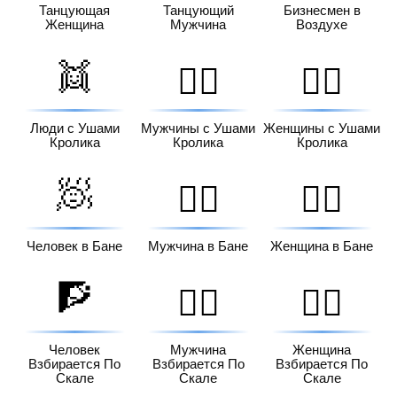
Танцующая
Танцующий
Бизнесмен в
Женщина
Мужчина
Воздухе
👯
👯‍♂️
👯‍♀️
Люди с Ушами
Мужчины с Ушами
Женщины с Ушами
Кролика
Кролика
Кролика
🧖
🧖‍♂️
🧖‍♀️
Человек в Бане
Мужчина в Бане
Женщина в Бане
🧗
🧗‍♂️
🧗‍♀️
Человек
Мужчина
Женщина
Взбирается По
Взбирается По
Взбирается По
Скале
Скале
Скале