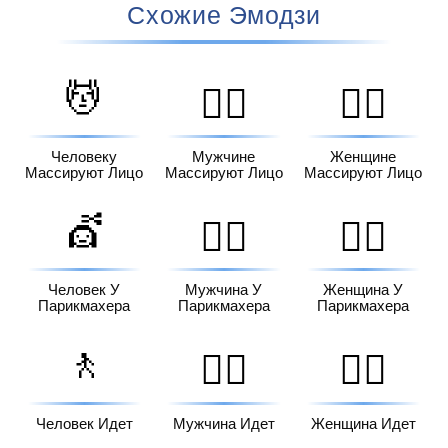
Схожие Эмодзи
💆
💆‍♂️
💆‍♀️
Человеку
Мужчине
Женщине
Массируют Лицо
Массируют Лицо
Массируют Лицо
💇
💇‍♂️
💇‍♀️
Человек У
Мужчина У
Женщина У
Парикмахера
Парикмахера
Парикмахера
🚶
🚶‍♂️
🚶‍♀️
Человек Идет
Мужчина Идет
Женщина Идет