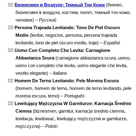
🕴🏾
Бизнесмен в Воздухе: Темный Тон Кожи
(бизнес,
бизнесмен в воздухе, костюм, полет, темный тон кожи,
человек) –
Русский
🕴🏾
Persona Trajeada Levitando: Tono De Piel Oscuro
Medio
(levitar, negocios, persona, persona trajeada
levitando, tono de piel oscuro medio, traje) –
Español
🕴🏾
Uomo Con Completo Che Levita: Carnagione
Abbastanza Scura
(carnagione abbastanza scura, uomo,
uomo con completo che levita, uomo elegante che levita,
vestito elegante) –
Italiano
🕴🏾
Homem De Terno Levitando: Pele Morena Escura
(homem, homem de terno, homem de terno levitando, pele
morena escura, terno) –
Português
🕴🏾
Lewitujący Mężczyzna W Garniturze: Karnacja Średnio
Ciemna
(biznesmen, garnitur, karnacja średnio ciemna,
lewitacja, lewitować, lewitujący mężczyzna w garniturze,
mężczyzna) –
Polski