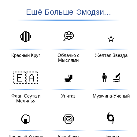
Ещё Больше Эмодзи...
🔴
💭
⭐
Красный Круг
Облачко с
Желтая Звезда
Мыслями
🇪🇦
🚽
👨‍🔬
Флаг: Сеута и
Унитаз
Мужчина-Ученый
Мелилья
🍘
🍥
🌀
Рисовый Крекер
Камабоко
Циклон