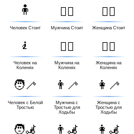
🧍
🧍‍♂️
🧍‍♀️
Человек Стоит
Мужчина Стоит
Женщина Стоит
🧎
🧎‍♂️
🧎‍♀️
Человек на
Мужчина на
Женщина на
Коленях
Коленях
Коленях
🧑‍🦯
👨‍🦯
👩‍🦯
Человек с Белой
Мужчина с
Женщина с
Тростью
Тростью для
Тростью для
Ходьбы
Ходьбы
🧑‍🦼
👨‍🦼
👩‍🦼