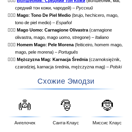
🧙🏽‍♂️
Волшебник: Средний Тон Кожи
(волшебник, маг,
средний тон кожи, чародей) –
Русский
🧙🏽‍♂️
Mago: Tono De Piel Medio
(brujo, hechicero, mago,
tono de piel medio) –
Español
🧙🏽‍♂️
Mago Uomo: Carnagione Olivastra
(carnagione
olivastra, mago, mago uomo, stregone) –
Italiano
🧙🏽‍♂️
Homem Mago: Pele Morena
(feiticeiro, homem mago,
mago, pele morena) –
Português
🧙🏽‍♂️
Mężczyzna Mag: Karnacja Średnia
(czarnoksiężnik,
czarodziej, karnacja średnia, mężczyzna mag) –
Polski
Схожие Эмодзи
👼
🎅
🤶
Ангелочек
Санта-Клаус
Миссис Клаус