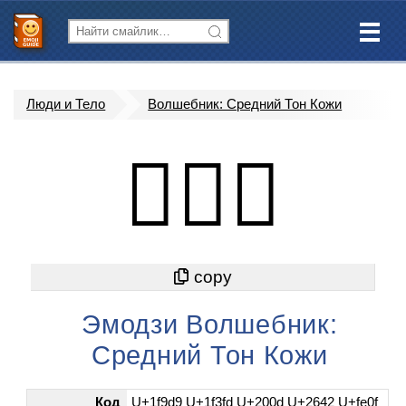
Люди и Тело
Волшебник: Средний Тон Кожи
🧙🏽‍♂️
Эмодзи Волшебник:
Средний Тон Кожи
Код
U+1f9d9 U+1f3fd U+200d U+2642 U+fe0f