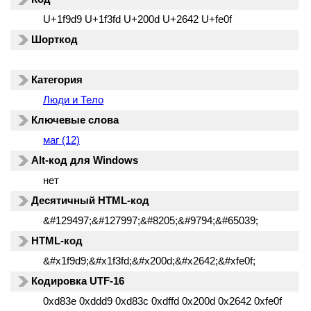
U+1f9d9 U+1f3fd U+200d U+2642 U+fe0f
Шорткод
Категория
Люди и Тело
Ключевые слова
маг (12)
Alt-код для Windows
нет
Десятичный HTML-код
&#129497;&#127997;&#8205;&#9794;&#65039;
HTML-код
&#x1f9d9;&#x1f3fd;&#x200d;&#x2642;&#xfe0f;
Кодировка UTF-16
0xd83e 0xddd9 0xd83c 0xdffd 0x200d 0x2642 0xfe0f