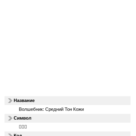
Название
Волшебник: Средний Тон Кожи
Символ
🧙🏽‍♂️
Код