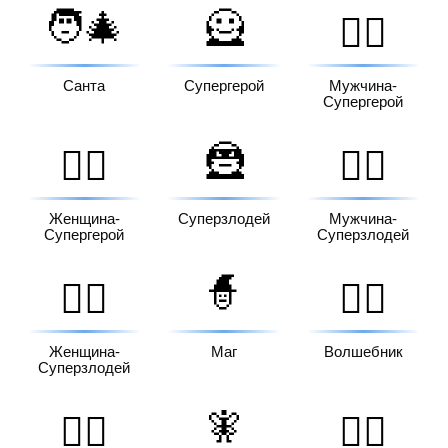
🧑‍🎄
🦸
🦸‍♂️
Санта
Супергерой
Мужчина-
Супергерой
🦹
🦸‍♀️
🦹‍♂️
Женщина-
Суперзлодей
Мужчина-
Супергерой
Суперзлодей
🧙
🦹‍♀️
🧙‍♂️
Женщина-
Маг
Волшебник
Суперзлодей
🧚
🧙‍♀️
🧚‍♂️