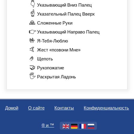
👇
Указывающий Вниз Палец
☝️
Указательный Палец Вверх
🙏
Сложенные Руки
👉
Указывающий Направо Палец
🤟
Я-Тебя-Люблю
🤙
Жест «позвони Мне»
🤌
Щепоть
🤝
Рукопожатие
🖐️
Раскрытая Ладонь
Домой
О сайте
Контакты
Конфиденциальность
®️ и ™