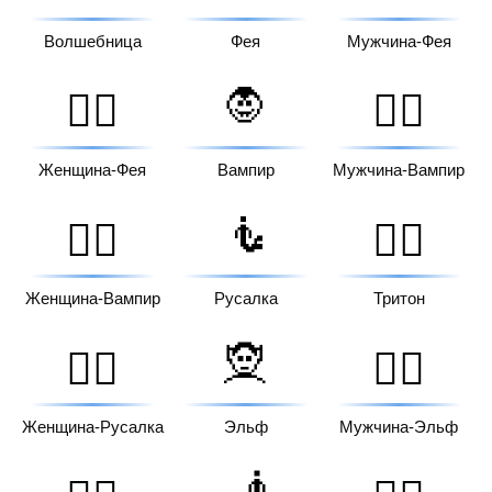
Волшебница
Фея
Мужчина-Фея
🧛
🧚‍♀️
🧛‍♂️
Женщина-Фея
Вампир
Мужчина-Вампир
🧜
🧛‍♀️
🧜‍♂️
Женщина-Вампир
Русалка
Тритон
🧝
🧜‍♀️
🧝‍♂️
Женщина-Русалка
Эльф
Мужчина-Эльф
🧞