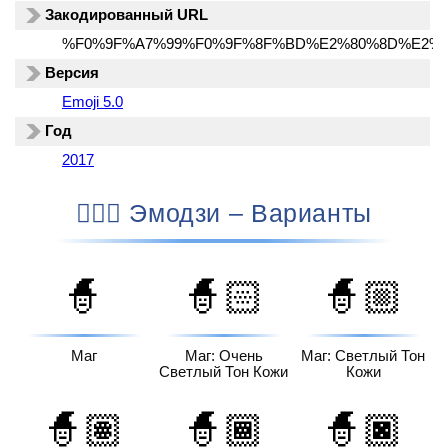
Закодированный URL
%F0%9F%A7%99%F0%9F%8F%BD%E2%80%8D%E2%9
Версия
Emoji 5.0
Год
2017
🧙🏽‍♂️ Эмодзи – Варианты
🧙
🧙🏻
🧙🏼
Маг
Маг: Очень
Маг: Светлый Тон
Светлый Тон Кожи
Кожи
🧙🏽
🧙🏾
🧙🏿