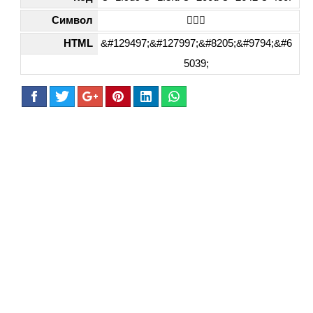
Символ
🧙🏽‍♂️
HTML
&#129497;&#127997;&#8205;&#9794;&#6
5039;