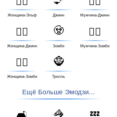
🧝‍♀️
🧞‍♂️
Женщина-Эльф
Джинн
Мужчина-Джинн
🧟
🧞‍♀️
🧟‍♂️
Женщина-Джинн
Зомби
Мужчина-Зомби
🧌
🧟‍♀️
Женщина-Зомби
Тролль
Ещё Больше Эмодзи...
🦓
💤
🛋️