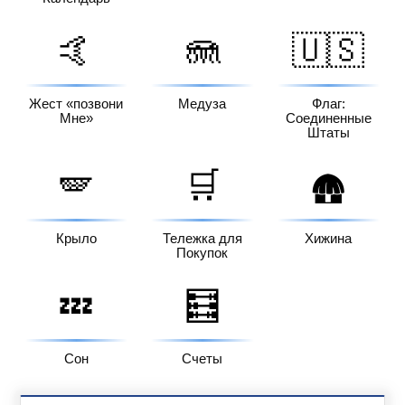
🤙
🪼
🇺🇸
Жест «позвони
Медуза
Флаг:
Мне»
Соединенные
Штаты
🪽
🛒
🛖
Крыло
Тележка для
Хижина
Покупок
💤
🧮
Сон
Счеты