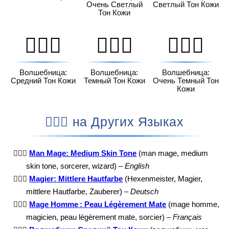
Очень Светлый
Светлый Тон Кожи
Тон Кожи
🧙🏽‍♀️
🧙🏾‍♀️
🧙🏿‍♀️
Волшебница:
Волшебница:
Волшебница:
Средний Тон Кожи
Темный Тон Кожи
Очень Темный Тон
Кожи
🧙🏽‍♂️ на Других Языках
🧙🏽‍♂️
Man Mage: Medium Skin Tone
(man mage, medium
skin tone, sorcerer, wizard) –
English
🧙🏽‍♂️
Magier: Mittlere Hautfarbe
(Hexenmeister, Magier,
mittlere Hautfarbe, Zauberer) –
Deutsch
🧙🏽‍♂️
Mage Homme : Peau Légèrement Mate
(mage homme,
magicien, peau légèrement mate, sorcier) –
Français