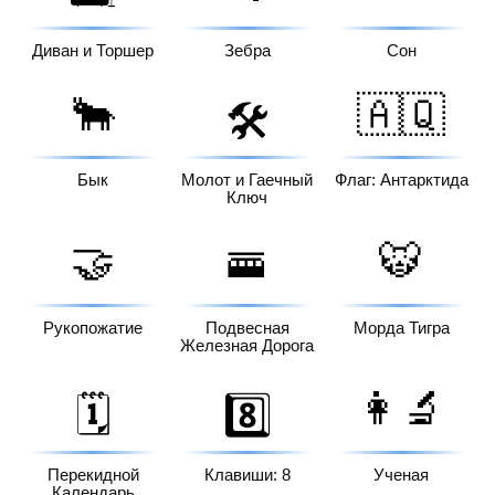
Диван и Торшер
Зебра
Сон
🐂
🇦🇶
🛠️
Бык
Молот и Гаечный
Флаг: Антарктида
Ключ
🤝
🚟
🐯
Рукопожатие
Подвесная
Морда Тигра
Железная Дорога
👩‍🔬
🗓️
8️⃣
Перекидной
Клавиши: 8
Ученая
Календарь