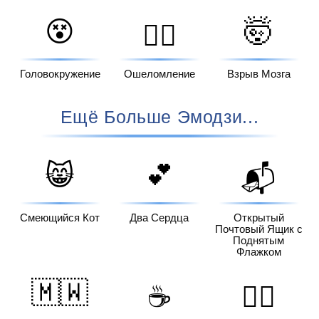
😵
🤯
😵‍💫
Головокружение
Ошеломление
Взрыв Мозга
Ещё Больше Эмодзи...
😸
💕
📬
Смеющийся Кот
Два Сердца
Открытый
Почтовый Ящик с
Поднятым
Флажком
🇲🇼
☕
👱‍♀️