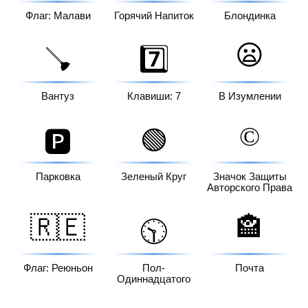
Флаг: Малави
Горячий Напиток
Блондинка
😦
🪠
7️⃣
Вантуз
Клавиши: 7
В Изумлении
©️
🟢
🅿️
Парковка
Зеленый Круг
Значок Защиты
Авторского Права
🇷🇪
🏤
🕥
Флаг: Реюньон
Пол-
Почта
Одиннадцатого