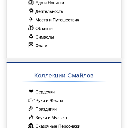
🎂
Еда и Напитки
⚽
Деятельность
✈
Места и Путешествия
🎁
Объекты
♻
Символы
🏁
Флаги
Коллекции Смайлов
❤
Сердечки
👉
Руки и Жесты
🎉
Праздники
🎶
Звуки и Музыка
👸
Сказочные Персонажи