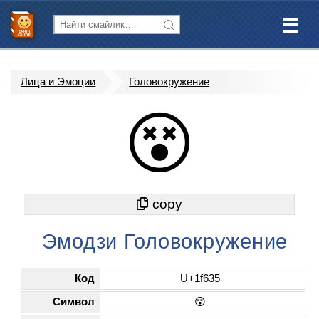
Лица и Эмоции
Головокружение
😵
Эмодзи Головокружение
Код
U+1f635
Символ
😵