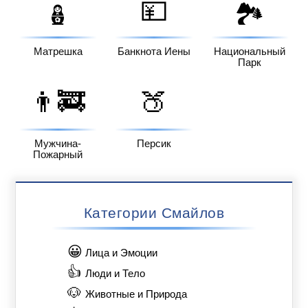
💴
🪆
🏞️
Матрешка
Банкнота Иены
Национальный
Парк
👨‍🚒
🍑
Мужчина-
Персик
Пожарный
Категории Смайлов
😀
Лица и Эмоции
👍
Люди и Тело
🐶
Животные и Природа