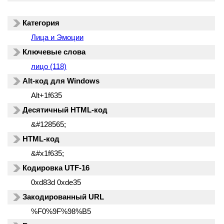
Категория
Лица и Эмоции
Ключевые слова
лицо (118)
Alt-код для Windows
Alt+1f635
Десятичный HTML-код
&#128565;
HTML-код
&#x1f635;
Кодировка UTF-16
0xd83d 0xde35
Закодированный URL
%F0%9F%98%B5