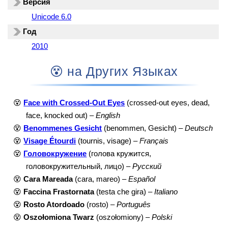
Версия
Unicode 6.0
Год
2010
😵 на Других Языках
😵
Face with Crossed-Out Eyes
(crossed-out eyes, dead,
face, knocked out) –
English
😵
Benommenes Gesicht
(benommen, Gesicht) –
Deutsch
😵
Visage Étourdi
(tournis, visage) –
Français
😵
Головокружение
(голова кружится,
головокружительный, лицо) –
Русский
😵
Cara Mareada
(cara, mareo) –
Español
😵
Faccina Frastornata
(testa che gira) –
Italiano
😵
Rosto Atordoado
(rosto) –
Português
😵
Oszołomiona Twarz
(oszołomiony) –
Polski