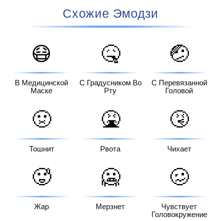
Схожие Эмодзи
😷
🤒
🤕
В Медицинской
С Градусником Во
С Перевязанной
Маске
Рту
Головой
🤢
🤮
🤧
Тошнит
Рвота
Чихает
🥵
🥶
🥴
Жар
Мерзнет
Чувствует
Головокружение