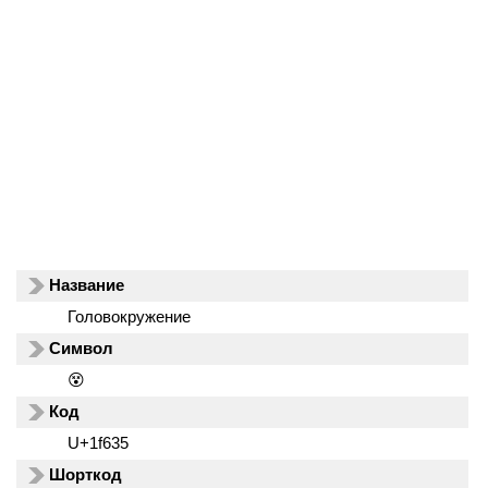
Название
Головокружение
Символ
😵
Код
U+1f635
Шорткод