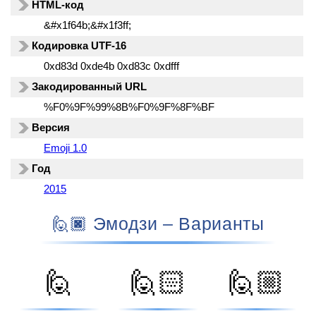
HTML-код
&#x1f64b;&#x1f3ff;
Кодировка UTF-16
0xd83d 0xde4b 0xd83c 0xdfff
Закодированный URL
%F0%9F%99%8B%F0%9F%8F%BF
Версия
Emoji 1.0
Год
2015
🙋🏿 Эмодзи – Варианты
🙋
🙋🏻
🙋🏼