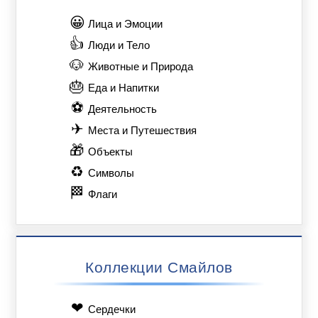
😀
Лица и Эмоции
👍
Люди и Тело
🐶
Животные и Природа
🎂
Еда и Напитки
⚽
Деятельность
✈
Места и Путешествия
🎁
Объекты
♻
Символы
🏁
Флаги
Коллекции Смайлов
❤
Сердечки