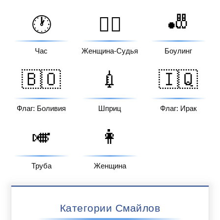
🎳
🕐
👩‍⚖️
Час
Женщина-Судья
Боулинг
🇧🇴
💉
🇮🇶
Флаг: Боливия
Шприц
Флаг: Ирак
🎺
👩
Труба
Женщина
Категории Смайлов