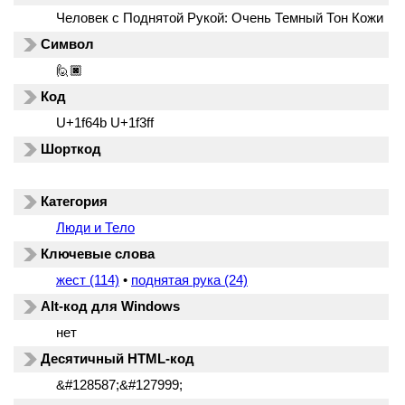
Человек с Поднятой Рукой: Очень Темный Тон Кожи
Символ
🙋🏿
Код
U+1f64b U+1f3ff
Шорткод
Категория
Люди и Тело
Ключевые слова
жест (114)
•
поднятая рука (24)
Alt-код для Windows
нет
Десятичный HTML-код
&#128587;&#127999;