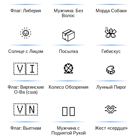
Флаг: Либерия
Мужчина: Без
Морда Собаки
Волос
🌞
🌺
📦
Солнце с Лицом
Посылка
Гибискус
🇻🇮
🎡
🥮
Флаг: Виргинские
Колесо Обозрения
Лунный Пирог
О-Ва (сша)
🇻🇳
🫶
🙋‍♂️
Флаг: Вьетнам
Мужчина с
Жест «сердце»
Поднятой Рукой