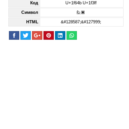
Код
U+1f64b U+1f3ff
Символ
🙋🏿
HTML
&#128587;&#127999;