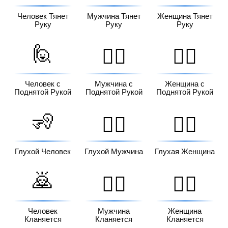
Человек Тянет
Мужчина Тянет
Женщина Тянет
Руку
Руку
Руку
🙋
🙋‍♂️
🙋‍♀️
Человек с
Мужчина с
Женщина с
Поднятой Рукой
Поднятой Рукой
Поднятой Рукой
🧏
🧏‍♂️
🧏‍♀️
Глухой Человек
Глухой Мужчина
Глухая Женщина
🙇
🙇‍♂️
🙇‍♀️
Человек
Мужчина
Женщина
Кланяется
Кланяется
Кланяется