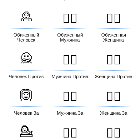
🙎
🙎‍♂️
🙎‍♀️
Обиженный
Обиженный
Обиженная
Человек
Мужчина
Женщина
🙅
🙅‍♂️
🙅‍♀️
Человек Против
Мужчина Против
Женщина Против
🙆
🙆‍♂️
🙆‍♀️
Человек За
Мужчина За
Женщина За
💁
💁‍♂️
💁‍♀️