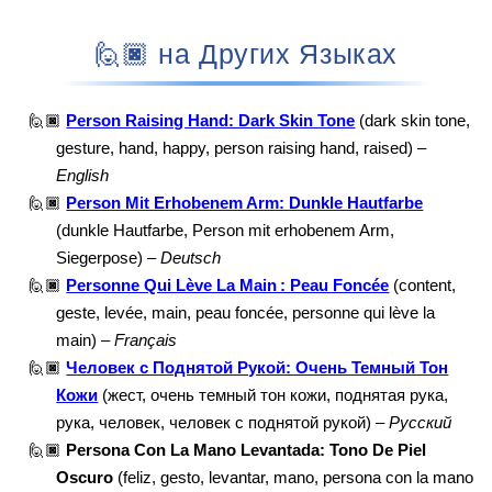
🙋🏿 на Других Языках
🙋🏿
Person Raising Hand: Dark Skin Tone
(dark skin tone,
gesture, hand, happy, person raising hand, raised) –
English
🙋🏿
Person Mit Erhobenem Arm: Dunkle Hautfarbe
(dunkle Hautfarbe, Person mit erhobenem Arm,
Siegerpose) –
Deutsch
🙋🏿
Personne Qui Lève La Main : Peau Foncée
(content,
geste, levée, main, peau foncée, personne qui lève la
main) –
Français
🙋🏿
Человек с Поднятой Рукой: Очень Темный Тон
Кожи
(жест, очень темный тон кожи, поднятая рука,
рука, человек, человек с поднятой рукой) –
Русский
🙋🏿
Persona Con La Mano Levantada: Tono De Piel
Oscuro
(feliz, gesto, levantar, mano, persona con la mano