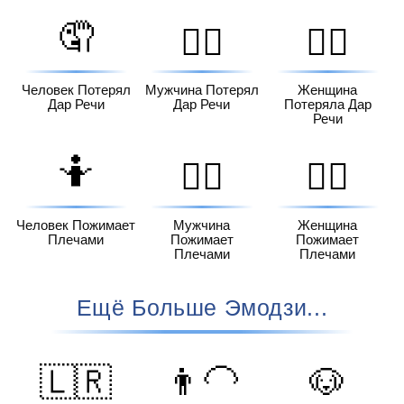
🤦
🤦‍♂️
🤦‍♀️
Человек Потерял
Мужчина Потерял
Женщина
Дар Речи
Дар Речи
Потеряла Дар
Речи
🤷
🤷‍♂️
🤷‍♀️
Человек Пожимает
Мужчина
Женщина
Плечами
Пожимает
Пожимает
Плечами
Плечами
Ещё Больше Эмодзи...
🇱🇷
👨‍🦲
🐶