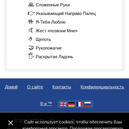
🙏
Сложенные Руки
👉
Указывающий Направо Палец
🤟
Я-Тебя-Люблю
🤙
Жест «позвони Мне»
🤌
Щепоть
🤝
Рукопожатие
🖐️
Раскрытая Ладонь
Домой
О сайте
Контакты
Конфиденциальность
®️ и ™
×
© 2018-2023 EmojiGuide.org. Все права защищены.
Сайт использует cookies, чтобы обеспечить Вам
комфортный просмотр. Продолжая просматривать