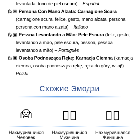
levantada, tono de piel oscuro) –
Español
🙋🏿
Persona Con Mano Alzata: Carnagione Scura
(carnagione scura, felice, gesto, mano alzata, persona,
persona con mano alzata) –
Italiano
🙋🏿
Pessoa Levantando a Mão: Pele Escura
(feliz, gesto,
levantando a mão, pele escura, pessoa, pessoa
levantando a mão) –
Português
🙋🏿
Osoba Podnosząca Rękę: Karnacja Ciemna
(karnacja
ciemna, osoba podnosząca rękę, ręka do góry, witaj!) –
Polski
Схожие Эмодзи
🙍
🙍‍♂️
🙍‍♀️
Нахмурившийся
Нахмурившийся
Нахмурившаяся
Человек
Мужчина
Женщина