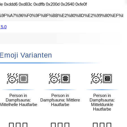
e 0xddd6 0xd83c 0xdffb 0x200d 0x2640 0xfe0f
%9F%A7%96%F0%9F%8F%BB%E2%80%8D%E2%99%80%EF%B
 5.0
🏻‍♀️ Emoji Varianten
🧖🏼
🧖🏽
🧖🏾
Person in
Person in
Person in
Dampfsauna:
Dampfsauna: Mittlere
Dampfsauna:
Mittelhelle Hautfarbe
Hautfarbe
Mitteldunkle
Hautfarbe