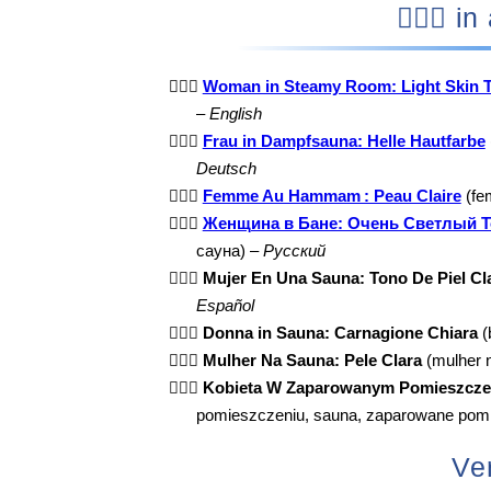
🧖🏻
🧖🏻‍♀️
Woman in Steamy Room: Light Skin 
–
English
🧖🏻‍♀️
Frau in Dampfsauna: Helle Hautfarbe
Deutsch
🧖🏻‍♀️
Femme Au Hammam : Peau Claire
(fe
🧖🏻‍♀️
Женщина в Бане: Очень Светлый Т
сауна) –
Русский
🧖🏻‍♀️
Mujer En Una Sauna: Tono De Piel Cl
Español
🧖🏻‍♀️
Donna in Sauna: Carnagione Chiara
(
🧖🏻‍♀️
Mulher Na Sauna: Pele Clara
(mulher n
🧖🏻‍♀️
Kobieta W Zaparowanym Pomieszczen
pomieszczeniu, sauna, zaparowane pom
Ve