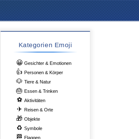
Kategorien Emoji
😀
Gesichter & Emotionen
👍
Personen & Körper
🐶
Tiere & Natur
🎂
Essen & Trinken
⚽
Aktivitäten
✈
Reisen & Orte
🎁
Objekte
♻
Symbole
🏁
Flaggen