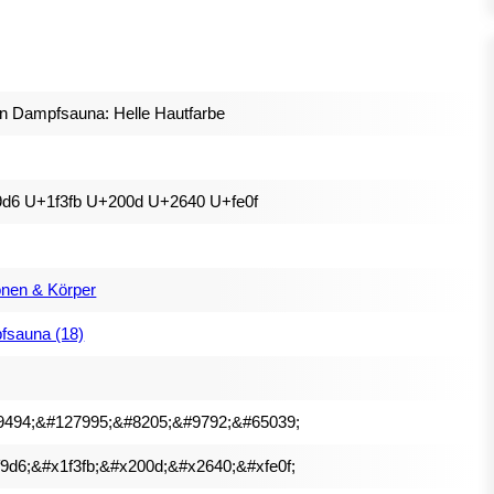
in Dampfsauna: Helle Hautfarbe
9d6 U+1f3fb U+200d U+2640 U+fe0f
nen & Körper
fsauna (18)
9494;&#127995;&#8205;&#9792;&#65039;
9d6;&#x1f3fb;&#x200d;&#x2640;&#xfe0f;