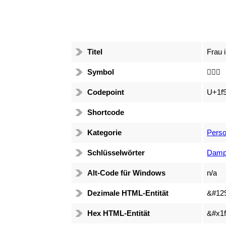
Titel
Frau 
Symbol
🧖🏻‍♀️
Codepoint
U+1f
Shortcode
Kategorie
Perso
Schlüsselwörter
Damp
Alt-Code für Windows
n/a
Dezimale HTML-Entität
&#12
Hex HTML-Entität
&#x1f