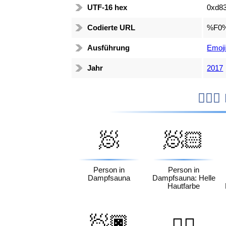
UTF-16 hex
0xd83
Codierte URL
%F0
Ausführung
Emoji
Jahr
2017

🧖
🧖🏻
Person in
Person in
Dampfsauna
Dampfsauna: Helle
Hautfarbe
🧖🏿