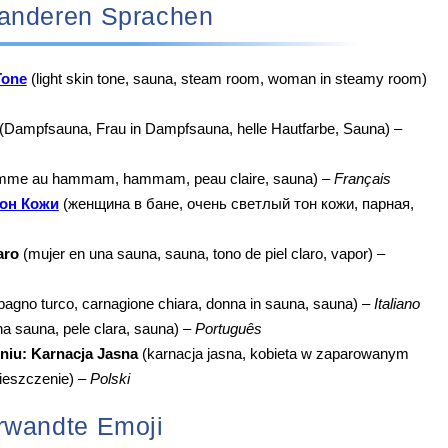
‍♀️ in anderen Sprachen
Tone
(light skin tone, sauna, steam room, woman in steamy room)
(Dampfsauna, Frau in Dampfsauna, helle Hautfarbe, Sauna) –
mme au hammam, hammam, peau claire, sauna) –
Français
он Кожи
(женщина в бане, очень светлый тон кожи, парная,
aro
(mujer en una sauna, sauna, tono de piel claro, vapor) –
bagno turco, carnagione chiara, donna in sauna, sauna) –
Italiano
a sauna, pele clara, sauna) –
Português
iu: Karnacja Jasna
(karnacja jasna, kobieta w zaparowanym
ieszczenie) –
Polski
rwandte Emoji