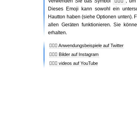
Verwenden Sie das Symbol
🧖🏻‍♀️
, um
Dieses Emoji kann sowohl ein untersc
Hautton haben (siehe Optionen unten). F
allen Geräten funktionieren. Sie kön
erhalten.
🧖🏻‍♀️ Anwendungsbeispiele auf Twitter
🧖🏻‍♀️ Bilder auf Instagram
🧖🏻‍♀️ videos auf YouTube