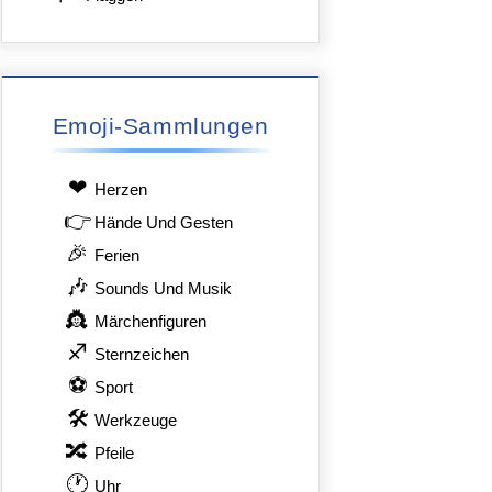
Emoji-Sammlungen
❤
Herzen
👉
Hände Und Gesten
🎉
Ferien
🎶
Sounds Und Musik
👸
Märchenfiguren
♐
Sternzeichen
⚽
Sport
🛠
Werkzeuge
🔀
Pfeile
🕐
Uhr