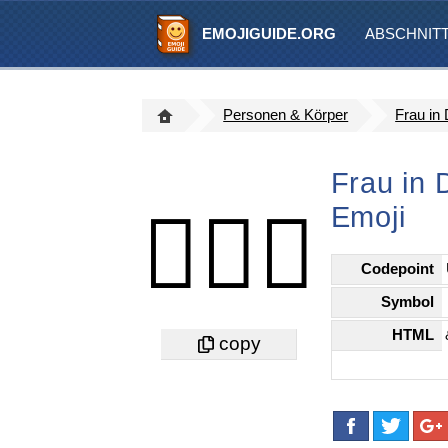
EMOJIGUIDE.ORG
ABSCHNIT
Personen & Körper
Frau in
Frau in 
Emoji
🧖🏻‍♀️
Codepoint
Symbol
HTML