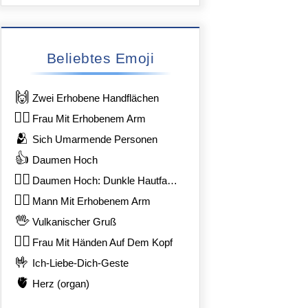
Beliebtes Emoji
🙌
Zwei Erhobene Handflächen
🙋‍♀️
Frau Mit Erhobenem Arm
🫂
Sich Umarmende Personen
👍
Daumen Hoch
👍🏿
Daumen Hoch: Dunkle Hautfarbe
🙋‍♂️
Mann Mit Erhobenem Arm
🖖
Vulkanischer Gruß
🙆‍♀️
Frau Mit Händen Auf Dem Kopf
🤟
Ich-Liebe-Dich-Geste
🫀
Herz (organ)