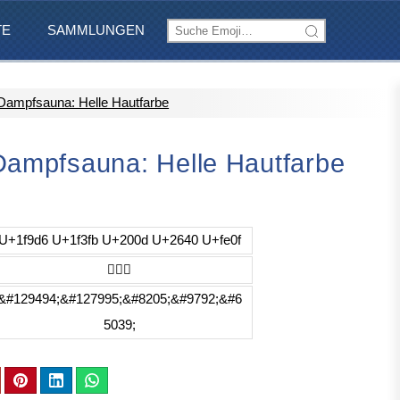
TE
SAMMLUNGEN
 Dampfsauna: Helle Hautfarbe
Dampfsauna: Helle Hautfarbe
U+1f9d6 U+1f3fb U+200d U+2640 U+fe0f
🧖🏻‍♀️
&#129494;&#127995;&#8205;&#9792;&#6
5039;