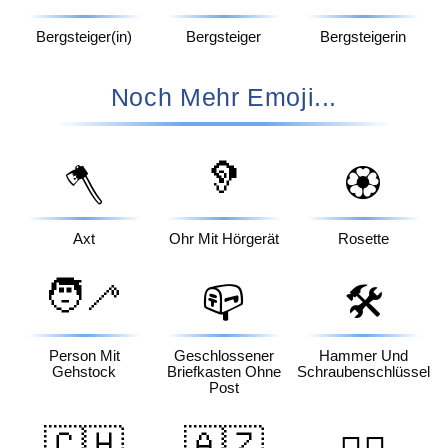
Bergsteiger(in)
Bergsteiger
Bergsteigerin
Noch Mehr Emoji...
🦻
🪓
🏵️
Axt
Ohr Mit Hörgerät
Rosette
🧑‍🦯
📪
🛠️
Person Mit
Geschlossener
Hammer Und
Gehstock
Briefkasten Ohne
Schraubenschlüssel
Post
🇨🇭
🇦🇿