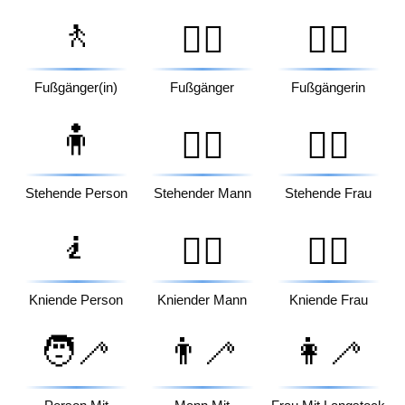
🚶
🚶‍♂️
🚶‍♀️
Fußgänger(in)
Fußgänger
Fußgängerin
🧍
🧍‍♂️
🧍‍♀️
Stehende Person
Stehender Mann
Stehende Frau
🧎
🧎‍♂️
🧎‍♀️
Kniende Person
Kniender Mann
Kniende Frau
🧑‍🦯
👨‍🦯
👩‍🦯