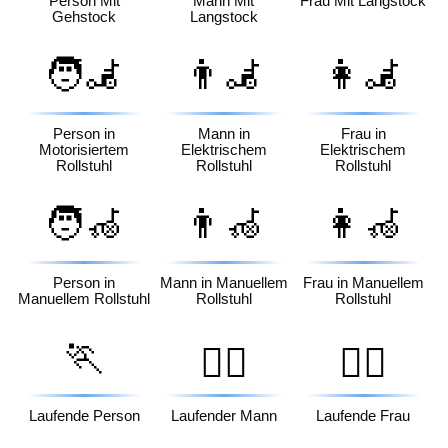
Person Mit
Mann Mit
Frau Mit Langstock
Gehstock
Langstock
🧑‍🦼
👨‍🦼
👩‍🦼
Person in
Mann in
Frau in
Motorisiertem
Elektrischem
Elektrischem
Rollstuhl
Rollstuhl
Rollstuhl
🧑‍🦽
👨‍🦽
👩‍🦽
Person in
Mann in Manuellem
Frau in Manuellem
Manuellem Rollstuhl
Rollstuhl
Rollstuhl
🏃
🏃‍♂️
🏃‍♀️
Laufende Person
Laufender Mann
Laufende Frau