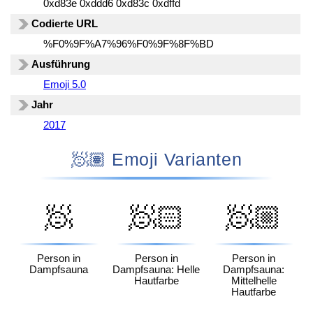
0xd83e 0xddd6 0xd83c 0xdffd
Codierte URL
%F0%9F%A7%96%F0%9F%8F%BD
Ausführung
Emoji 5.0
Jahr
2017
🧖🏽 Emoji Varianten
🧖
🧖🏻
🧖🏼
Person in
Person in
Person in
Dampfsauna
Dampfsauna: Helle
Dampfsauna:
Hautfarbe
Mittelhelle
Hautfarbe