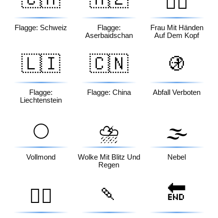
🙆‍♀️
Flagge: Schweiz
Flagge:
Frau Mit Händen
Aserbaidschan
Auf Dem Kopf
🇱🇮
🇨🇳
🚯
Flagge:
Flagge: China
Abfall Verboten
Liechtenstein
🌕
⛈️
🌫️
Vollmond
Wolke Mit Blitz Und
Nebel
Regen
🍡
🔚
🧎‍♂️