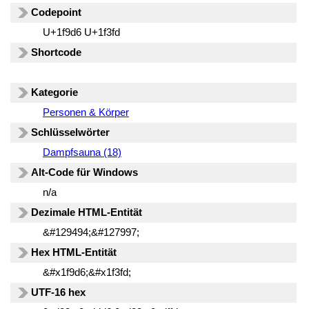
Codepoint
U+1f9d6 U+1f3fd
Shortcode
Kategorie
Personen & Körper
Schlüsselwörter
Dampfsauna (18)
Alt-Code für Windows
n/a
Dezimale HTML-Entität
&#129494;&#127997;
Hex HTML-Entität
&#x1f9d6;&#x1f3fd;
UTF-16 hex