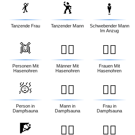
💃
🕺
🕴️
Tanzende Frau
Tanzender Mann
Schwebender Mann
Im Anzug
👯
👯‍♂️
👯‍♀️
Personen Mit
Männer Mit
Frauen Mit
Hasenohren
Hasenohren
Hasenohren
🧖
🧖‍♂️
🧖‍♀️
Person in
Mann in
Frau in
Dampfsauna
Dampfsauna
Dampfsauna
🧗
🧗‍♂️
🧗‍♀️