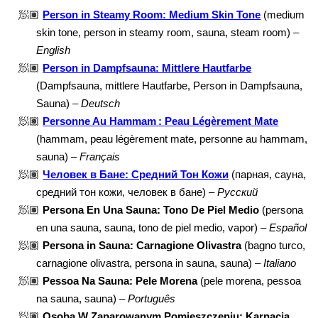
🧖🏽
Person in Steamy Room: Medium Skin Tone
(medium
skin tone, person in steamy room, sauna, steam room) –
English
🧖🏽
Person in Dampfsauna: Mittlere Hautfarbe
(Dampfsauna, mittlere Hautfarbe, Person in Dampfsauna,
Sauna) –
Deutsch
🧖🏽
Personne Au Hammam : Peau Légèrement Mate
(hammam, peau légèrement mate, personne au hammam,
sauna) –
Français
🧖🏽
Человек в Бане: Средний Тон Кожи
(парная, сауна,
средний тон кожи, человек в бане) –
Русский
🧖🏽
Persona En Una Sauna: Tono De Piel Medio
(persona
en una sauna, sauna, tono de piel medio, vapor) –
Español
🧖🏽
Persona in Sauna: Carnagione Olivastra
(bagno turco,
carnagione olivastra, persona in sauna, sauna) –
Italiano
🧖🏽
Pessoa Na Sauna: Pele Morena
(pele morena, pessoa
na sauna, sauna) –
Português
🧖🏽
Osoba W Zaparowanym Pomieszczeniu: Karnacja