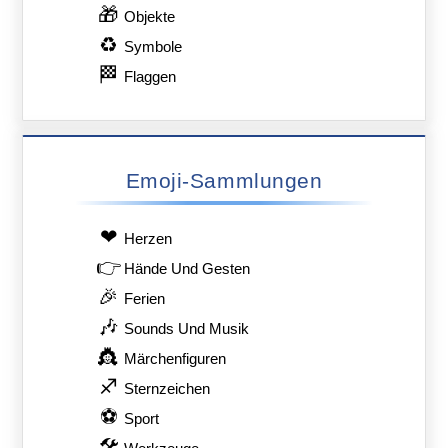
🎁
Objekte
♻
Symbole
🏁
Flaggen
Emoji-Sammlungen
❤
Herzen
👉
Hände Und Gesten
🎉
Ferien
🎶
Sounds Und Musik
👸
Märchenfiguren
♐
Sternzeichen
⚽
Sport
🛠