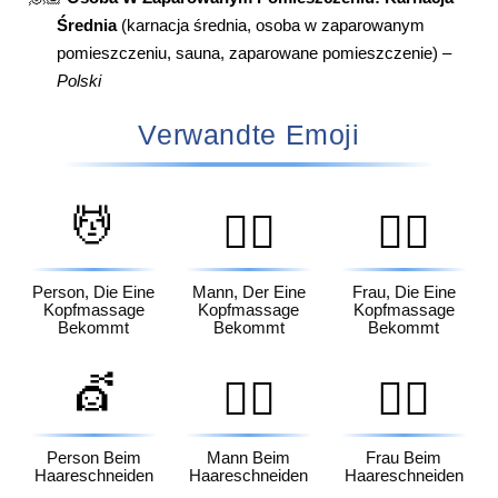
Średnia
(karnacja średnia, osoba w zaparowanym
pomieszczeniu, sauna, zaparowane pomieszczenie) –
Polski
Verwandte Emoji
💆
💆‍♂️
💆‍♀️
Person, Die Eine
Mann, Der Eine
Frau, Die Eine
Kopfmassage
Kopfmassage
Kopfmassage
Bekommt
Bekommt
Bekommt
💇
💇‍♂️
💇‍♀️
Person Beim
Mann Beim
Frau Beim
Haareschneiden
Haareschneiden
Haareschneiden