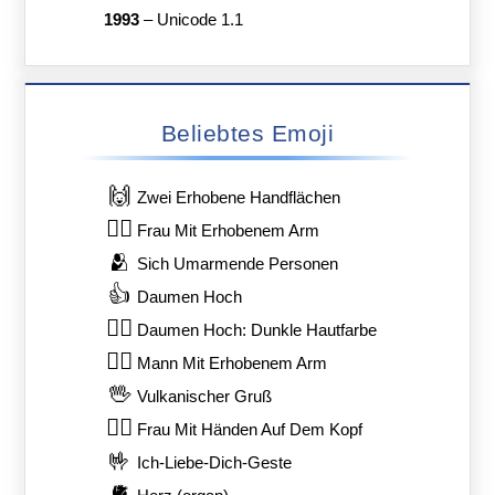
1993
–
Unicode 1.1
Beliebtes Emoji
🙌
Zwei Erhobene Handflächen
🙋‍♀️
Frau Mit Erhobenem Arm
🫂
Sich Umarmende Personen
👍
Daumen Hoch
👍🏿
Daumen Hoch: Dunkle Hautfarbe
🙋‍♂️
Mann Mit Erhobenem Arm
🖖
Vulkanischer Gruß
🙆‍♀️
Frau Mit Händen Auf Dem Kopf
🤟
Ich-Liebe-Dich-Geste
🫀