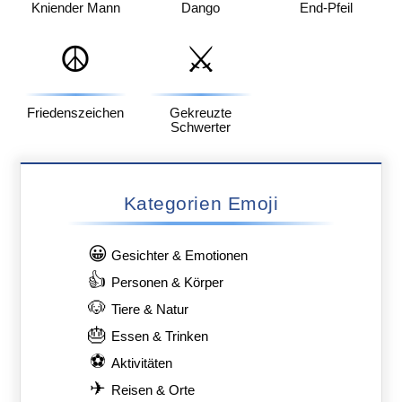
Kniender Mann
Dango
End-Pfeil
☮️
⚔️
Friedenszeichen
Gekreuzte
Schwerter
Kategorien Emoji
😀
Gesichter & Emotionen
👍
Personen & Körper
🐶
Tiere & Natur
🎂
Essen & Trinken
⚽
Aktivitäten
✈
Reisen & Orte