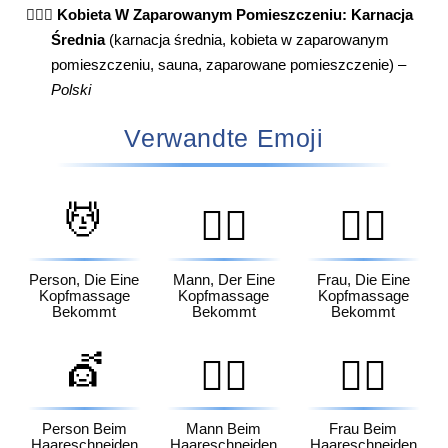
🧖🏽‍♀️
Kobieta W Zaparowanym Pomieszczeniu: Karnacja
Średnia
(karnacja średnia, kobieta w zaparowanym
pomieszczeniu, sauna, zaparowane pomieszczenie) –
Polski
Verwandte Emoji
💆
💆‍♂️
💆‍♀️
Person, Die Eine
Mann, Der Eine
Frau, Die Eine
Kopfmassage
Kopfmassage
Kopfmassage
Bekommt
Bekommt
Bekommt
💇
💇‍♂️
💇‍♀️
Person Beim
Mann Beim
Frau Beim
Haareschneiden
Haareschneiden
Haareschneiden