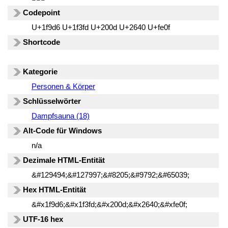
Codepoint
U+1f9d6 U+1f3fd U+200d U+2640 U+fe0f
Shortcode
Kategorie
Personen & Körper
Schlüsselwörter
Dampfsauna (18)
Alt-Code für Windows
n/a
Dezimale HTML-Entität
&#129494;&#127997;&#8205;&#9792;&#65039;
Hex HTML-Entität
&#x1f9d6;&#x1f3fd;&#x200d;&#x2640;&#xfe0f;
UTF-16 hex