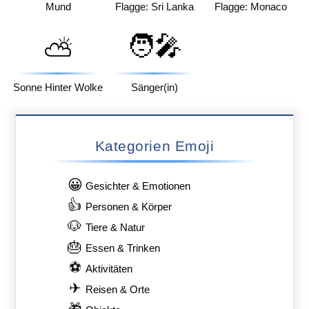
Mund
Flagge: Sri Lanka
Flagge: Monaco
🧑‍🎤
⛅
Sonne Hinter Wolke
Sänger(in)
Kategorien Emoji
😀
Gesichter & Emotionen
👍
Personen & Körper
🐶
Tiere & Natur
🎂
Essen & Trinken
⚽
Aktivitäten
✈
Reisen & Orte
🎁