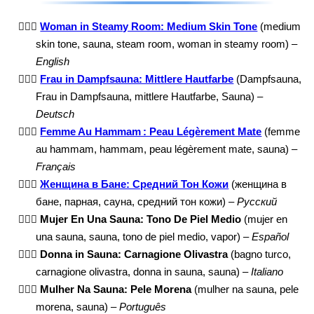
🧖🏽‍♀️
Woman in Steamy Room: Medium Skin Tone
(medium
skin tone, sauna, steam room, woman in steamy room) –
English
🧖🏽‍♀️
Frau in Dampfsauna: Mittlere Hautfarbe
(Dampfsauna,
Frau in Dampfsauna, mittlere Hautfarbe, Sauna) –
Deutsch
🧖🏽‍♀️
Femme Au Hammam : Peau Légèrement Mate
(femme
au hammam, hammam, peau légèrement mate, sauna) –
Français
🧖🏽‍♀️
Женщина в Бане: Средний Тон Кожи
(женщина в
бане, парная, сауна, средний тон кожи) –
Русский
🧖🏽‍♀️
Mujer En Una Sauna: Tono De Piel Medio
(mujer en
una sauna, sauna, tono de piel medio, vapor) –
Español
🧖🏽‍♀️
Donna in Sauna: Carnagione Olivastra
(bagno turco,
carnagione olivastra, donna in sauna, sauna) –
Italiano
🧖🏽‍♀️
Mulher Na Sauna: Pele Morena
(mulher na sauna, pele
morena, sauna) –
Português