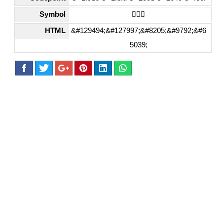
Symbol
🧖🏽‍♀️
HTML
&#129494;&#127997;&#8205;&#9792;&#6
5039;