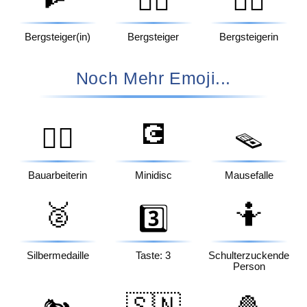
🧗‍♂️
🧗‍♀️
Bergsteiger(in)
Bergsteiger
Bergsteigerin
Noch Mehr Emoji...
💽
👷‍♀️
🪤
Bauarbeiterin
Minidisc
Mausefalle
🥈
🤷
3️⃣
Silbermedaille
Taste: 3
Schulterzuckende
Person
🇸🇳
🧆