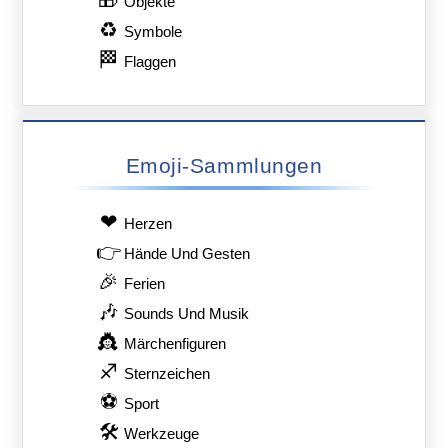
Objekte
♻
Symbole
🏁
Flaggen
Emoji-Sammlungen
❤
Herzen
👉
Hände Und Gesten
🎉
Ferien
🎶
Sounds Und Musik
👸
Märchenfiguren
♐
Sternzeichen
⚽
Sport
🛠
Werkzeuge