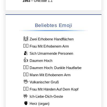
1993
–
Unicode 1.1
Beliebtes Emoji
🙌
Zwei Erhobene Handflächen
🙋‍♀️
Frau Mit Erhobenem Arm
🫂
Sich Umarmende Personen
👍
Daumen Hoch
👍🏿
Daumen Hoch: Dunkle Hautfarbe
🙋‍♂️
Mann Mit Erhobenem Arm
🖖
Vulkanischer Gruß
🙆‍♀️
Frau Mit Händen Auf Dem Kopf
🤟
Ich-Liebe-Dich-Geste
🫀
Herz (organ)