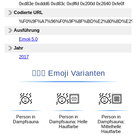
0xd83e 0xddd6 0xd83c 0xdffd 0x200d 0x2640 0xfe0f
Codierte URL
%F0%9F%A7%96%F0%9F%8F%BD%E2%80%8D%E2%9
Ausführung
Emoji 5.0
Jahr
2017
🧖🏽‍♀️ Emoji Varianten
🧖
🧖🏻
🧖🏼
Person in
Person in
Person in
Dampfsauna
Dampfsauna: Helle
Dampfsauna:
Hautfarbe
Mittelhelle
Hautfarbe