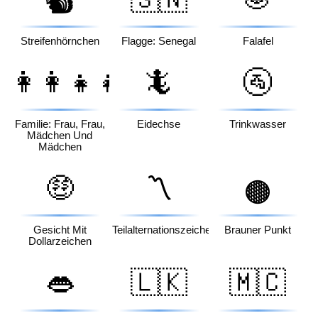
🐿️
Streifenhörnchen
Flagge: Senegal
Falafel
👩‍👩‍👧‍👧
🦎
🚰
Familie: Frau, Frau,
Eidechse
Trinkwasser
Mädchen Und
Mädchen
🤑
〽️
🟤
Gesicht Mit
Teilalternationszeichen
Brauner Punkt
Dollarzeichen
👄
🇱🇰
🇲🇨