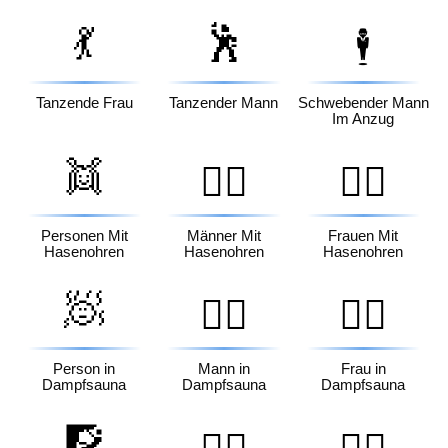
💃
🕺
🕴️
Tanzende Frau
Tanzender Mann
Schwebender Mann
Im Anzug
👯
👯‍♂️
👯‍♀️
Personen Mit
Männer Mit
Frauen Mit
Hasenohren
Hasenohren
Hasenohren
🧖
🧖‍♂️
🧖‍♀️
Person in
Mann in
Frau in
Dampfsauna
Dampfsauna
Dampfsauna
🧗