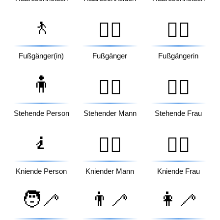
🚶
🚶‍♂️
🚶‍♀️
Fußgänger(in)
Fußgänger
Fußgängerin
🧍
🧍‍♂️
🧍‍♀️
Stehende Person
Stehender Mann
Stehende Frau
🧎
🧎‍♂️
🧎‍♀️
Kniende Person
Kniender Mann
Kniende Frau
🧑‍🦯
👨‍🦯
👩‍🦯