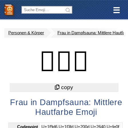
Personen & Körper
Frau in Dampfsauna: Mittlere Hautfar
🧖🏽‍♀️
Frau in Dampfsauna: Mittlere
Hautfarbe Emoji
Codepoint
U+1f9d6 U+1f3fd U+200d U+2640 U+fe0f