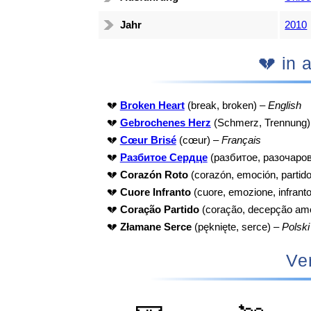
Jahr
2010
💔 i
💔
Broken Heart
(break, broken) –
English
💔
Gebrochenes Herz
(Schmerz, Trennung)
💔
Cœur Brisé
(cœur) –
Français
💔
Разбитое Сердце
(разбитое, разочаров
💔
Corazón Roto
(corazón, emoción, partido
💔
Cuore Infranto
(cuore, emozione, infrant
💔
Coração Partido
(coração, decepção am
💔
Złamane Serce
(pęknięte, serce) –
Polski
Ve