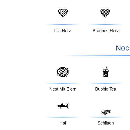
💜
🤎
Lila Herz
Braunes Herz
Noc
🪺
🧋
Nest Mit Eiern
Bubble Tea
🦈
🛷
Hai
Schlitten