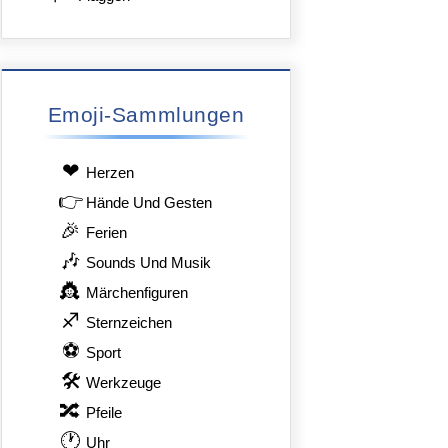
Emoji-Sammlungen
❤
Herzen
👉
Hände Und Gesten
🎉
Ferien
🎶
Sounds Und Musik
👸
Märchenfiguren
♐
Sternzeichen
⚽
Sport
🛠
Werkzeuge
🔀
Pfeile
🕐
Uhr