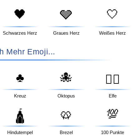
🖤
🩶
🤍
Schwarzes Herz
Graues Herz
Weißes Herz
h Mehr Emoji...
♣️
🐙
🧝‍♀️
Kreuz
Oktopus
Elfe
🥨
💯
🛕
Hindutempel
Brezel
100 Punkte