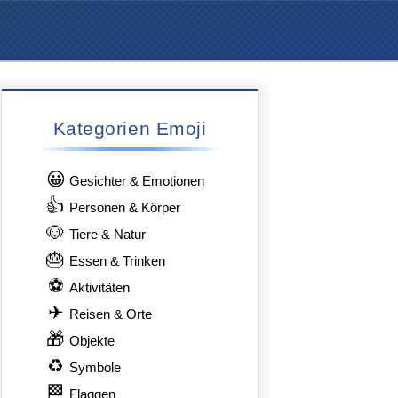
Kategorien Emoji
😀
Gesichter & Emotionen
👍
Personen & Körper
🐶
Tiere & Natur
🎂
Essen & Trinken
⚽
Aktivitäten
✈
Reisen & Orte
🎁
Objekte
♻
Symbole
🏁
Flaggen