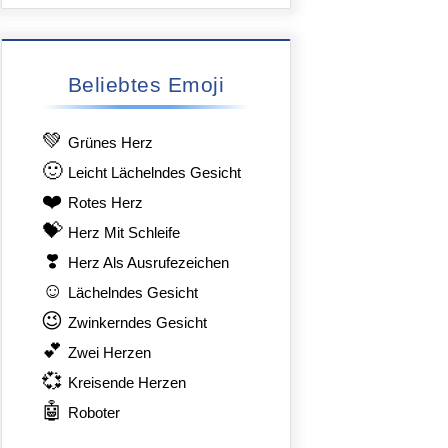
Beliebtes Emoji
💚
Grünes Herz
🙂
Leicht Lächelndes Gesicht
❤️
Rotes Herz
💝
Herz Mit Schleife
❣️
Herz Als Ausrufezeichen
☺️
Lächelndes Gesicht
😉
Zwinkerndes Gesicht
💕
Zwei Herzen
💞
Kreisende Herzen
🤖
Roboter