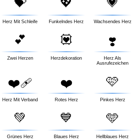
💝
💖
💗
Herz Mit Schleife
Funkelndes Herz
Wachsendes Herz
💕
💟
❣️
Zwei Herzen
Herzdekoration
Herz Als
Ausrufezeichen
🩷
❤️‍🩹
❤️
Herz Mit Verband
Rotes Herz
Pinkes Herz
💚
💙
🩵
Grünes Herz
Blaues Herz
Hellblaues Herz