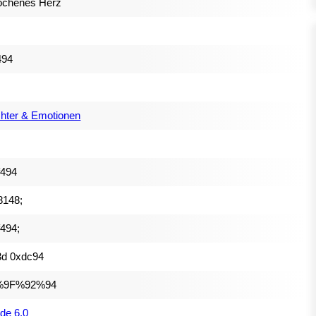
ochenes Herz
494
hter & Emotionen
f494
8148;
494;
3d 0xdc94
%9F%92%94
de 6.0