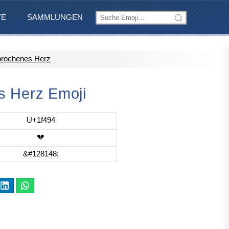
TE
SAMMLUNGEN
rochenes Herz
 Herz Emoji
U+1f494
💔
&#128148;