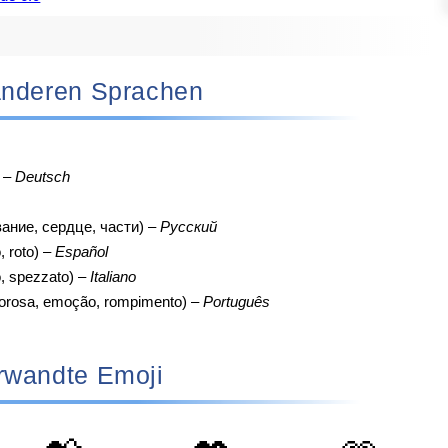
n anderen Sprachen
 –
Deutsch
ание, сердце, части) –
Русский
, roto) –
Español
o, spezzato) –
Italiano
orosa, emoção, rompimento) –
Português
rwandte Emoji