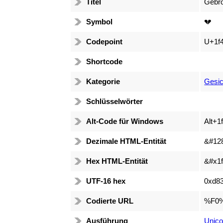
Titel
Gebr
Symbol
💔
Codepoint
U+1f
Shortcode
Kategorie
Gesic
Schlüsselwörter
Alt-Code für Windows
Alt+1
Dezimale HTML-Entität
&#12
Hex HTML-Entität
&#x1f
UTF-16 hex
0xd8
Codierte URL
%F0
Ausführung
Unico