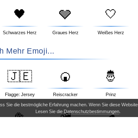
🖤
🩶
🤍
Schwarzes Herz
Graues Herz
Weißes Herz
h Mehr Emoji...
🇯🇪
🍘
🤴
Flagge: Jersey
Reiscracker
Prinz
ass Sie die bestmögliche Erfahrung machen. Wenn Sie diese Websit
Lesen Sie die
Datenschutzbestimmungen
.
🥦
🚞
🪵
Brokkoli
Bergbahn
Holz