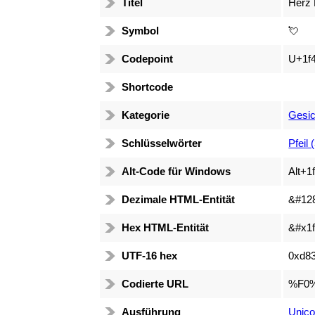
Titel
Herz 
Symbol
💘
Codepoint
U+1f
Shortcode
Kategorie
Gesic
Schlüsselwörter
Pfeil 
Alt-Code für Windows
Alt+1
Dezimale HTML-Entität
&#12
Hex HTML-Entität
&#x1f
UTF-16 hex
0xd8
Codierte URL
%F0
Ausführung
Unico