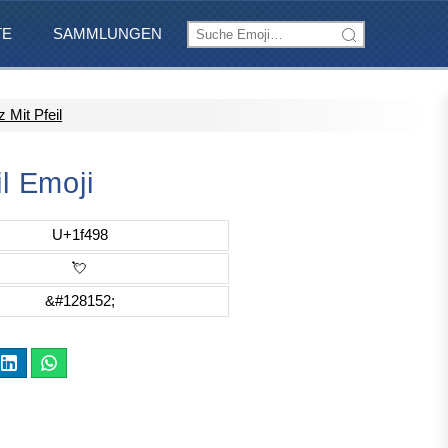
TE
SAMMLUNGEN
 Mit Pfeil
il Emoji
U+1f498
💘
&#128152;