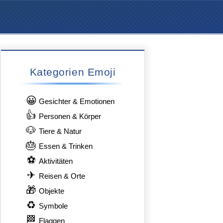
Kategorien Emoji
😀
Gesichter & Emotionen
👍
Personen & Körper
🐶
Tiere & Natur
🎂
Essen & Trinken
⚽
Aktivitäten
✈
Reisen & Orte
🎁
Objekte
♻
Symbole
🏁
Flaggen