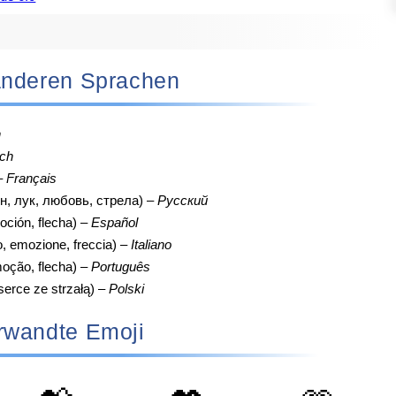
n anderen Sprachen
h
ch
–
Français
н, лук, любовь, стрела) –
Русский
ción, flecha) –
Español
, emozione, freccia) –
Italiano
oção, flecha) –
Português
 serce ze strzałą) –
Polski
rwandte Emoji