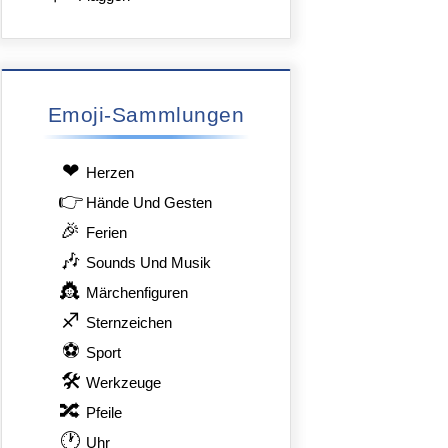
Emoji-Sammlungen
❤
Herzen
👉
Hände Und Gesten
🎉
Ferien
🎶
Sounds Und Musik
👸
Märchenfiguren
♐
Sternzeichen
⚽
Sport
🛠
Werkzeuge
🔀
Pfeile
🕐
Uhr