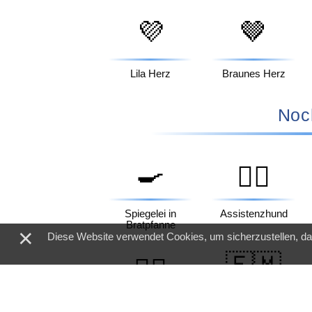
💜
🤎
Lila Herz
Braunes Herz
Noc
🍳
🐕‍🦺
Spiegelei in
Assistenzhund
Bratpfanne
×
Diese Website verwendet Cookies, um sicherzustellen, d
🇫🇲
🕵️‍♀️
Detektivin
Flagge: Mikronesien