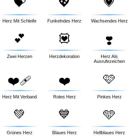
💝
💖
💗
Herz Mit Schleife
Funkelndes Herz
Wachsendes Herz
💕
💟
❣️
Zwei Herzen
Herzdekoration
Herz Als
Ausrufezeichen
🩷
❤️‍🩹
❤️
Herz Mit Verband
Rotes Herz
Pinkes Herz
💚
💙
🩵
Grünes Herz
Blaues Herz
Hellblaues Herz