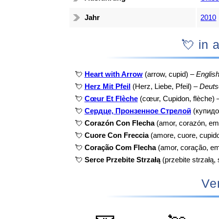
Jahr
2010
💘 i
💘
Heart with Arrow
(arrow, cupid) –
Englis
💘
Herz Mit Pfeil
(Herz, Liebe, Pfeil) –
Deuts
💘
Cœur Et Flèche
(cœur, Cupidon, flèche) 
💘
Сердце, Пронзенное Стрелой
(купидо
💘
Corazón Con Flecha
(amor, corazón, emo
💘
Cuore Con Freccia
(amore, cuore, cupido
💘
Coração Com Flecha
(amor, coração, em
💘
Serce Przebite Strzałą
(przebite strzałą,
Ve