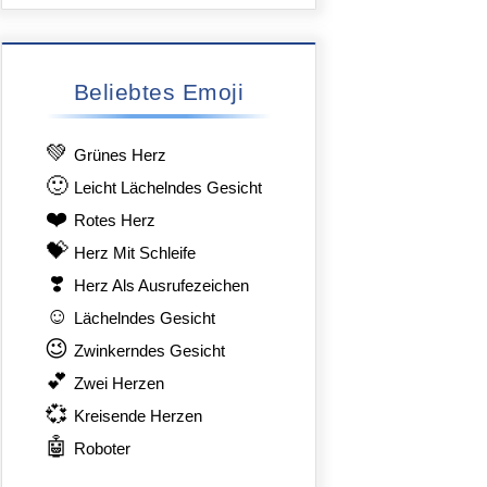
Beliebtes Emoji
💚
Grünes Herz
🙂
Leicht Lächelndes Gesicht
❤️
Rotes Herz
💝
Herz Mit Schleife
❣️
Herz Als Ausrufezeichen
☺️
Lächelndes Gesicht
😉
Zwinkerndes Gesicht
💕
Zwei Herzen
💞
Kreisende Herzen
🤖
Roboter