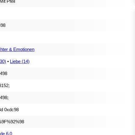
Mit Pfeil
498
hter & Emotionen
(30)
•
Liebe (14)
f498
8152;
498;
3d 0xdc98
%9F%92%98
de 6.0