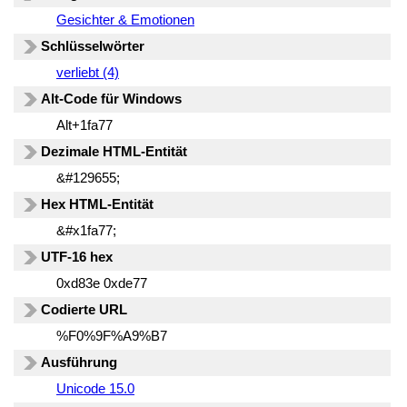
Gesichter & Emotionen
Schlüsselwörter
verliebt (4)
Alt-Code für Windows
Alt+1fa77
Dezimale HTML-Entität
&#129655;
Hex HTML-Entität
&#x1fa77;
UTF-16 hex
0xd83e 0xde77
Codierte URL
%F0%9F%A9%B7
Ausführung
Unicode 15.0