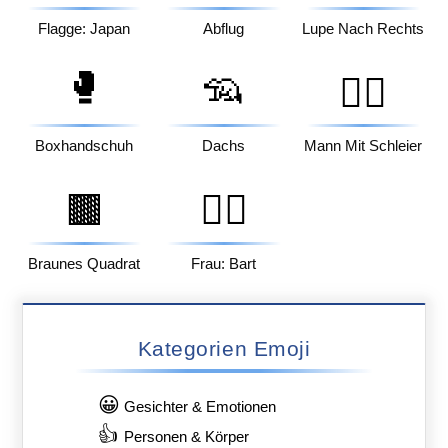
Flagge: Japan
Abflug
Lupe Nach Rechts
🥊
🦡
👰‍♂️
Boxhandschuh
Dachs
Mann Mit Schleier
🟫
🧔‍♀️
Braunes Quadrat
Frau: Bart
Kategorien Emoji
😀
Gesichter & Emotionen
👍
Personen & Körper