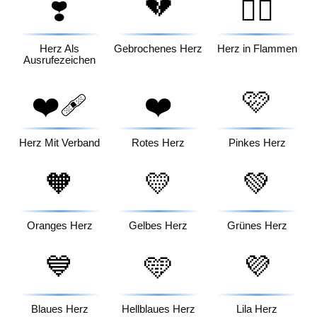
💔
❣️
❤️‍🔥
Herz Als
Gebrochenes Herz
Herz in Flammen
Ausrufezeichen
🩷
❤️‍🩹
❤️
Herz Mit Verband
Rotes Herz
Pinkes Herz
🧡
💛
💚
Oranges Herz
Gelbes Herz
Grünes Herz
💙
🩵
💜
Blaues Herz
Hellblaues Herz
Lila Herz