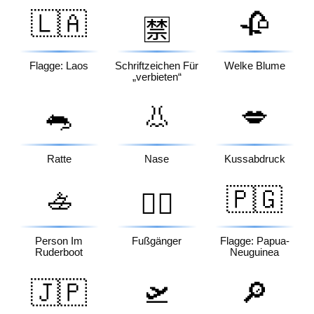
🇱🇦
🥀
🈲
Flagge: Laos
Schriftzeichen Für
Welke Blume
„verbieten“
🐀
👃
💋
Ratte
Nase
Kussabdruck
🚣
🇵🇬
🚶‍♂️
Person Im
Fußgänger
Flagge: Papua-
Ruderboot
Neuguinea
🇯🇵
🛫
🔎