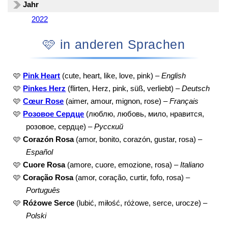
Jahr
2022
🩷 in anderen Sprachen
🩷
Pink Heart
(cute, heart, like, love, pink) –
English
🩷
Pinkes Herz
(flirten, Herz, pink, süß, verliebt) –
Deutsch
🩷
Cœur Rose
(aimer, amour, mignon, rose) –
Français
🩷
Розовое Сердце
(люблю, любовь, мило, нравится,
розовое, сердце) –
Русский
🩷
Corazón Rosa
(amor, bonito, corazón, gustar, rosa) –
Español
🩷
Cuore Rosa
(amore, cuore, emozione, rosa) –
Italiano
🩷
Coração Rosa
(amor, coração, curtir, fofo, rosa) –
Português
🩷
Różowe Serce
(lubić, miłość, różowe, serce, urocze) –
Polski