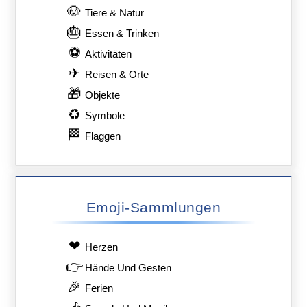
🐶
Tiere & Natur
🎂
Essen & Trinken
⚽
Aktivitäten
✈
Reisen & Orte
🎁
Objekte
♻
Symbole
🏁
Flaggen
Emoji-Sammlungen
❤
Herzen
👉
Hände Und Gesten
🎉
Ferien