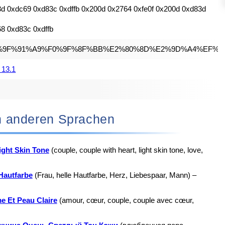
d 0xdc69 0xd83c 0xdffb 0x200d 0x2764 0xfe0f 0x200d 0xd83d
8 0xd83c 0xdffb
%9F%91%A9%F0%9F%8F%BB%E2%80%8D%E2%9D%A4%EF%B
 13.1
‍❤️‍👨🏻 in anderen Sprachen
ight Skin Tone
(couple, couple with heart, light skin tone, love,
Hautfarbe
(Frau, helle Hautfarbe, Herz, Liebespaar, Mann) –
 Et Peau Claire
(amour, cœur, couple, couple avec cœur,