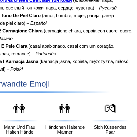
чина Очень Светлый Тон Кожи
(влюбленная пара,
ь светлый тон кожи, пара, сердце, чувства) –
Русский
Tono De Piel Claro
(amor, hombre, mujer, pareja, pareja
e piel claro) –
Español
 Carnagione Chiara
(carnagione chiara, coppia con cuore, cuore,
Italiano
E Pele Clara
(casal apaixonado, casal com um coração,
ssoas, romance) –
Português
 I Karnacja Jasna
(karnacja jasna, kobieta, mężczyzna, miłość,
ni) –
Polski
rwandte Emoji
👫
👬
💏
Mann Und Frau
Händchen Haltende
Sich Küssendes
Halten Hände
Männer
Paar