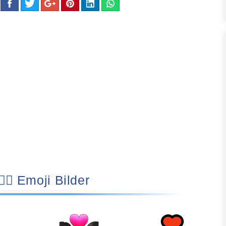
👩🏻‍❤️‍👨🏻 Emoji Bilder