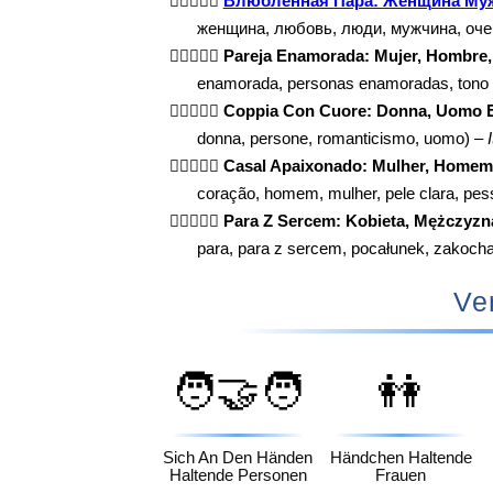
👩🏻‍❤️‍👨🏻
Влюбленная Пара: Женщина Муж
женщина, любовь, люди, мужчина, очен
👩🏻‍❤️‍👨🏻
Pareja Enamorada: Mujer, Hombre, 
enamorada, personas enamoradas, tono d
👩🏻‍❤️‍👨🏻
Coppia Con Cuore: Donna, Uomo E
donna, persone, romanticismo, uomo) –
👩🏻‍❤️‍👨🏻
Casal Apaixonado: Mulher, Homem 
coração, homem, mulher, pele clara, pe
👩🏻‍❤️‍👨🏻
Para Z Sercem: Kobieta, Mężczyzna
para, para z sercem, pocałunek, zakocha
Ve
🧑‍🤝‍🧑
👭
Sich An Den Händen
Händchen Haltende
Haltende Personen
Frauen