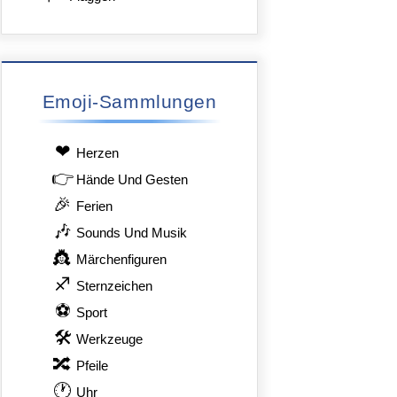
Emoji-Sammlungen
❤
Herzen
👉
Hände Und Gesten
🎉
Ferien
🎶
Sounds Und Musik
👸
Märchenfiguren
♐
Sternzeichen
⚽
Sport
🛠
Werkzeuge
🔀
Pfeile
🕐
Uhr