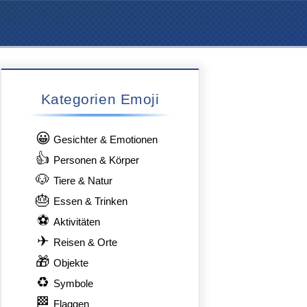
Kategorien Emoji
😀
Gesichter & Emotionen
👍
Personen & Körper
🐶
Tiere & Natur
🎂
Essen & Trinken
⚽
Aktivitäten
✈
Reisen & Orte
🎁
Objekte
♻
Symbole
🏁
Flaggen