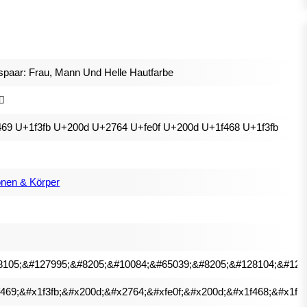
spaar: Frau, Mann Und Helle Hautfarbe
🏻
469 U+1f3fb U+200d U+2764 U+fe0f U+200d U+1f468 U+1f3fb
nen & Körper
8105;&#127995;&#8205;&#10084;&#65039;&#8205;&#128104;&#127
469;&#x1f3fb;&#x200d;&#x2764;&#xfe0f;&#x200d;&#x1f468;&#x1f3f