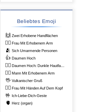
Beliebtes Emoji
🙌
Zwei Erhobene Handflächen
🙋‍♀️
Frau Mit Erhobenem Arm
🫂
Sich Umarmende Personen
👍
Daumen Hoch
👍🏿
Daumen Hoch: Dunkle Hautfarbe
🙋‍♂️
Mann Mit Erhobenem Arm
🖖
Vulkanischer Gruß
🙆‍♀️
Frau Mit Händen Auf Dem Kopf
🤟
Ich-Liebe-Dich-Geste
995;
🫀
Herz (organ)
b;