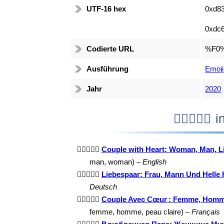
UTF-16 hex
0xd83
0xdc6
Codierte URL
%F0
Ausführung
Emoji
Jahr
2020
👩
👩🏻‍❤️‍👨🏻
Couple with Heart: Woman, Man, L
man, woman) –
English
👩🏻‍❤️‍👨🏻
Liebespaar: Frau, Mann Und Helle 
Deutsch
👩🏻‍❤️‍👨🏻
Couple Avec Cœur : Femme, Homme
femme, homme, peau claire) –
Français