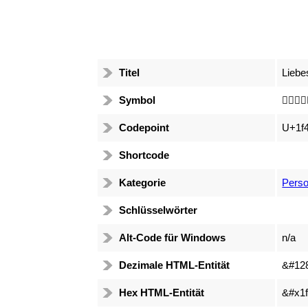
Titel
Liebe
Symbol
👩🏻‍❤️‍👨
Codepoint
U+1f
Shortcode
Kategorie
Perso
Schlüsselwörter
Alt-Code für Windows
n/a
Dezimale HTML-Entität
&#12
Hex HTML-Entität
&#x1f