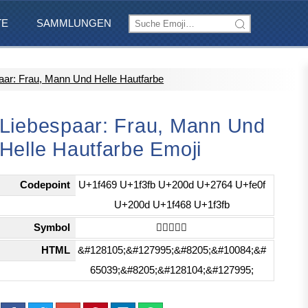
TE
SAMMLUNGEN
aar: Frau, Mann Und Helle Hautfarbe
Liebespaar: Frau, Mann Und
Helle Hautfarbe Emoji
Codepoint
U+1f469 U+1f3fb U+200d U+2764 U+fe0f
U+200d U+1f468 U+1f3fb
Symbol
👩🏻‍❤️‍👨🏻
HTML
&#128105;&#127995;&#8205;&#10084;&#
65039;&#8205;&#128104;&#127995;