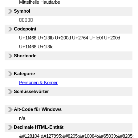
Mittelhelle Hautfarbe
Symbol
👨🏻‍❤️‍👨🏼
Codepoint
U+1f468 U+1f3fb U+200d U+2764 U+fe0f U+200d
U+1f468 U+1f3fc
Shortcode
Kategorie
Personen & Körper
Schlüsselwörter
Alt-Code für Windows
n/a
Dezimale HTML-Entität
&#128104;&#127995;&#8205;&#10084;&#65039;&#8205;&