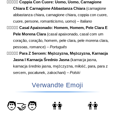
👨🏻‍❤️‍👨🏼
Coppia Con Cuore: Uomo, Uomo, Carnagione
Chiara E Carnagione Abbastanza Chiara
(carnagione
abbastanza chiara, carnagione chiara, coppia con cuore,
cuore, persone, romanticismo, uomo) –
Italiano
👨🏻‍❤️‍👨🏼
Casal Apaixonado: Homem, Homem, Pele Clara E
Pele Morena Clara
(casal apaixonado, casal com um
coração, coração, homem, pele clara, pele morena clara,
pessoas, romance) –
Português
👨🏻‍❤️‍👨🏼
Para Z Sercem: Mężczyzna, Mężczyzna, Karnacja
Jasna I Karnacja Średnio Jasna
(karnacja jasna,
karnacja średnio jasna, mężczyzna, miłość, para, para z
sercem, pocałunek, zakochani) –
Polski
Verwandte Emoji
🧑‍🤝‍🧑
👭
👫