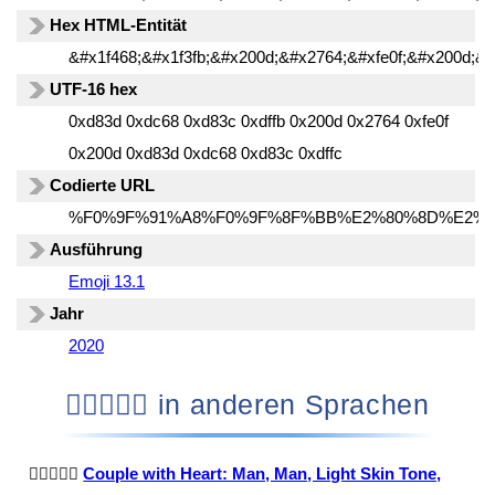
Hex HTML-Entität
&#x1f468;&#x1f3fb;&#x200d;&#x2764;&#xfe0f;&#x200d;&#
UTF-16 hex
0xd83d 0xdc68 0xd83c 0xdffb 0x200d 0x2764 0xfe0f
0x200d 0xd83d 0xdc68 0xd83c 0xdffc
Codierte URL
%F0%9F%91%A8%F0%9F%8F%BB%E2%80%8D%E2%
Ausführung
Emoji 13.1
Jahr
2020
👨🏻‍❤️‍👨🏼 in anderen Sprachen
👨🏻‍❤️‍👨🏼
Couple with Heart: Man, Man, Light Skin Tone,