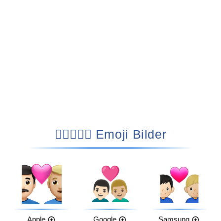
👨🏻‍❤️‍👨🏼 Emoji Bilder
Apple
Google
Samsung