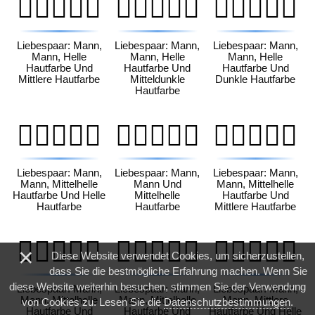
👨🏻‍❤️‍👨🏽
👨🏻‍❤️‍👨🏾
👨🏻‍❤️‍👨🏿
Liebespaar: Mann,
Liebespaar: Mann,
Liebespaar: Mann,
Mann, Helle
Mann, Helle
Mann, Helle
Hautfarbe Und
Hautfarbe Und
Hautfarbe Und
Mittlere Hautfarbe
Mitteldunkle
Dunkle Hautfarbe
Hautfarbe
👨🏼‍❤️‍👨🏻
👨🏼‍❤️‍👨🏼
👨🏼‍❤️‍👨🏽
Liebespaar: Mann,
Liebespaar: Mann,
Liebespaar: Mann,
Mann, Mittelhelle
Mann Und
Mann, Mittelhelle
Hautfarbe Und Helle
Mittelhelle
Hautfarbe Und
Hautfarbe
Hautfarbe
Mittlere Hautfarbe
👨🏼‍❤️‍👨🏾
👨🏼‍❤️‍👨🏿
👨🏽‍❤️‍👨🏻
×
Diese Website verwendet Cookies, um sicherzustellen,
dass Sie die bestmögliche Erfahrung machen. Wenn Sie
diese Website weiterhin besuchen, stimmen Sie der Verwendung
Liebespaar: Mann,
Liebespaar: Mann,
Liebespaar: Mann,
Mann, Mittelhelle
Mann, Mittelhelle
Mann, Mittlere
von Cookies zu. Lesen Sie die
Datenschutzbestimmungen
.
Hautfarbe Und
Hautfarbe Und
Hautfarbe Und Helle