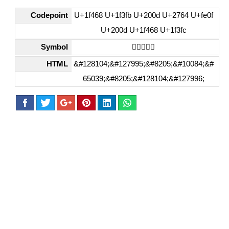
Codepoint
U+1f468 U+1f3fb U+200d U+2764 U+fe0f
U+200d U+1f468 U+1f3fc
Symbol
👨🏻‍❤️‍👨🏼
HTML
&#128104;&#127995;&#8205;&#10084;&#
65039;&#8205;&#128104;&#127996;