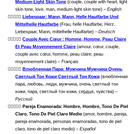
Medium-Light Skin Tone
(couple, couple with heart, light
skin tone, love, man, medium-light skin tone) –
English
👨🏻‍❤️‍👨🏼
Liebespaar: Mann, Mann, Helle Hautfarbe Und
Mittelhelle Hautfarbe
(Frau, helle Hautfarbe, Herz,
Liebespaar, Mann, mittelhelle Hautfarbe) –
Deutsch
👨🏻‍❤️‍👨🏼
Couple Avec Cœur : Homme, Homme, Peau Claire
Et Peau Moyennement Claire
(amour, cœur, couple,
couple avec cœur, homme, peau claire, peau
moyennement claire) –
Français
👨🏻‍❤️‍👨🏼
Влюбленная Пара: Мужчина Мужчина Очень
Светлый Тон Кожи Светлый Тон Кожи
(влюбленная
пара, любовь, люди, мужчина, очень светлый тон
кожи, пара, светлый тон кожи, сердце, чувства) –
Русский
👨🏻‍❤️‍👨🏼
Pareja Enamorada: Hombre, Hombre, Tono De Piel
Claro, Tono De Piel Claro Medio
(amor, hombre, pareja,
pareja enamorada, personas enamoradas, tono de piel
claro, tono de piel claro medio) –
Español