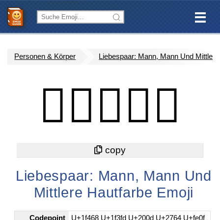
Personen & Körper
Liebespaar: Mann, Mann Und Mittlere
👨🏽‍❤️‍👨🏽
Liebespaar: Mann, Mann Und
Mittlere Hautfarbe Emoji
Codepoint
U+1f468 U+1f3fd U+200d U+2764 U+fe0f