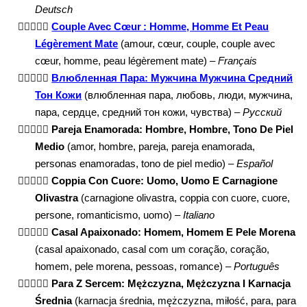
Deutsch
👨🏽‍❤️‍👨🏽
Couple Avec Cœur : Homme, Homme Et Peau
Légèrement Mate
(amour, cœur, couple, couple avec
cœur, homme, peau légèrement mate) –
Français
👨🏽‍❤️‍👨🏽
Влюбленная Пара: Мужчина Мужчина Средний
Тон Кожи
(влюбленная пара, любовь, люди, мужчина,
пара, сердце, средний тон кожи, чувства) –
Русский
👨🏽‍❤️‍👨🏽
Pareja Enamorada: Hombre, Hombre, Tono De Piel
Medio
(amor, hombre, pareja, pareja enamorada,
personas enamoradas, tono de piel medio) –
Español
👨🏽‍❤️‍👨🏽
Coppia Con Cuore: Uomo, Uomo E Carnagione
Olivastra
(carnagione olivastra, coppia con cuore, cuore,
persone, romanticismo, uomo) –
Italiano
👨🏽‍❤️‍👨🏽
Casal Apaixonado: Homem, Homem E Pele Morena
(casal apaixonado, casal com um coração, coração,
homem, pele morena, pessoas, romance) –
Português
👨🏽‍❤️‍👨🏽
Para Z Sercem: Mężczyzna, Mężczyzna I Karnacja
Średnia
(karnacja średnia, mężczyzna, miłość, para, para