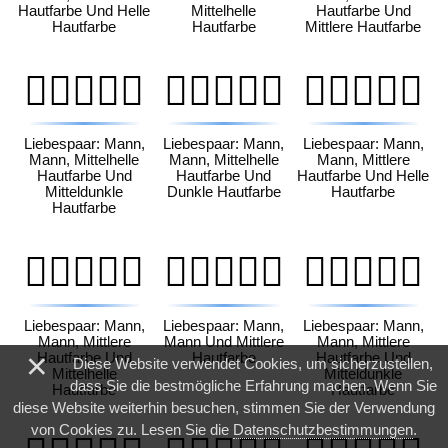
Hautfarbe Und Helle
Mittelhelle
Hautfarbe Und
Hautfarbe
Hautfarbe
Mittlere Hautfarbe
👨🏼‍❤️‍👨🏾
👨🏼‍❤️‍👨🏿
👨🏽‍❤️‍👨🏻
Liebespaar: Mann,
Liebespaar: Mann,
Liebespaar: Mann,
Mann, Mittelhelle
Mann, Mittelhelle
Mann, Mittlere
Hautfarbe Und
Hautfarbe Und
Hautfarbe Und Helle
Mitteldunkle
Dunkle Hautfarbe
Hautfarbe
Hautfarbe
👨🏽‍❤️‍👨🏼
👨🏽‍❤️‍👨🏽
👨🏽‍❤️‍👨🏾
Liebespaar: Mann,
Liebespaar: Mann,
Liebespaar: Mann,
Mann, Mittlere
Mann Und Mittlere
Mann, Mittlere
×
Hautfarbe Und
Hautfarbe
Hautfarbe Und
Diese Website verwendet Cookies, um sicherzustellen,
Mittelhelle
Mitteldunkle
dass Sie die bestmögliche Erfahrung machen. Wenn Sie
Hautfarbe
Hautfarbe
diese Website weiterhin besuchen, stimmen Sie der Verwendung
von Cookies zu. Lesen Sie die
Datenschutzbestimmungen
.