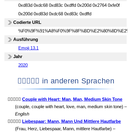
0xd83d 0xdc68 0xd83c 0xdffd 0x200d 0x2764 0xfe0f
0x200d 0xd83d 0xdc68 0xd83c 0xdffd
Codierte URL
%F0%9F%91%A8%F0%9F%8F%BD%E2%80%8D%E2%
Ausführung
Emoji 13.1
Jahr
2020
👨🏽‍❤️‍👨🏽 in anderen Sprachen
👨🏽‍❤️‍👨🏽
Couple with Heart: Man, Man, Medium Skin Tone
(couple, couple with heart, love, man, medium skin tone) –
English
👨🏽‍❤️‍👨🏽
Liebespaar: Mann, Mann Und Mittlere Hautfarbe
(Frau, Herz, Liebespaar, Mann, mittlere Hautfarbe) –