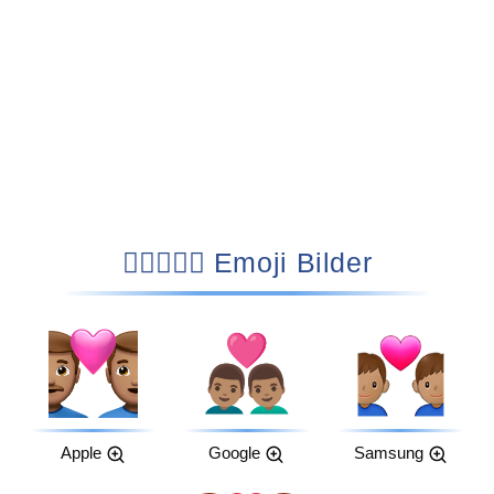
👨🏽‍❤️‍👨🏽 Emoji Bilder
Apple
Google
Samsung