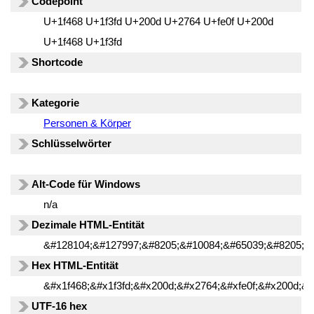
Codepoint
U+1f468 U+1f3fd U+200d U+2764 U+fe0f U+200d
U+1f468 U+1f3fd
Shortcode
Kategorie
Personen & Körper
Schlüsselwörter
Alt-Code für Windows
n/a
Dezimale HTML-Entität
&#128104;&#127997;&#8205;&#10084;&#65039;&#8205;&
Hex HTML-Entität
&#x1f468;&#x1f3fd;&#x200d;&#x2764;&#xfe0f;&#x200d;&#
UTF-16 hex