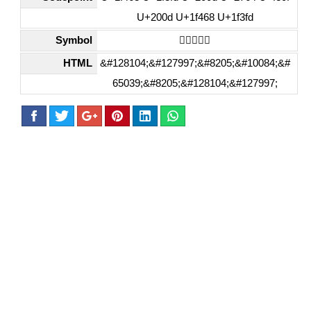
U+200d U+1f468 U+1f3fd
Symbol
👨🏽‍❤️‍👨🏽
HTML
&#128104;&#127997;&#8205;&#10084;&#
65039;&#8205;&#128104;&#127997;