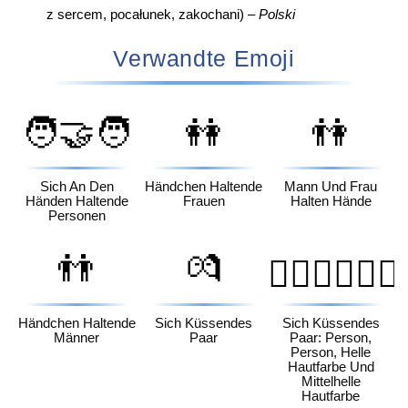
z sercem, pocałunek, zakochani) –
Polski
Verwandte Emoji
🧑‍🤝‍🧑
👭
👫
Sich An Den
Händchen Haltende
Mann Und Frau
Händen Haltende
Frauen
Halten Hände
Personen
👬
💏
🧑🏻‍❤️‍💋‍🧑🏼
Händchen Haltende
Sich Küssendes
Sich Küssendes
Männer
Paar
Paar: Person,
Person, Helle
Hautfarbe Und
Mittelhelle
Hautfarbe