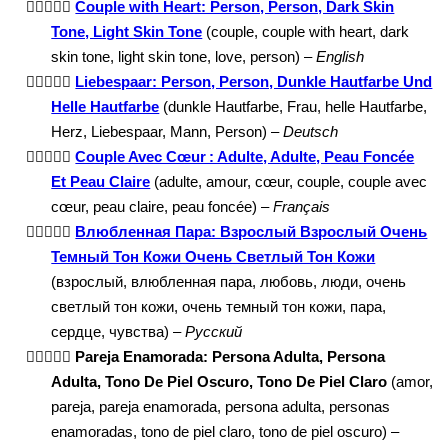
🧑🏿‍❤️‍🧑🏻
Couple with Heart: Person, Person, Dark Skin
Tone, Light Skin Tone
(couple, couple with heart, dark
skin tone, light skin tone, love, person) –
English
🧑🏿‍❤️‍🧑🏻
Liebespaar: Person, Person, Dunkle Hautfarbe Und
Helle Hautfarbe
(dunkle Hautfarbe, Frau, helle Hautfarbe,
Herz, Liebespaar, Mann, Person) –
Deutsch
🧑🏿‍❤️‍🧑🏻
Couple Avec Cœur : Adulte, Adulte, Peau Foncée
Et Peau Claire
(adulte, amour, cœur, couple, couple avec
cœur, peau claire, peau foncée) –
Français
🧑🏿‍❤️‍🧑🏻
Влюбленная Пара: Взрослый Взрослый Очень
Темный Тон Кожи Очень Светлый Тон Кожи
(взрослый, влюбленная пара, любовь, люди, очень
светлый тон кожи, очень темный тон кожи, пара,
сердце, чувства) –
Русский
🧑🏿‍❤️‍🧑🏻
Pareja Enamorada: Persona Adulta, Persona
Adulta, Tono De Piel Oscuro, Tono De Piel Claro
(amor,
pareja, pareja enamorada, persona adulta, personas
enamoradas, tono de piel claro, tono de piel oscuro) –