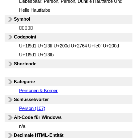
Liebespaar: Person, Person, Dunkle Hautfarbe Und
Helle Hautfarbe
Symbol
🧑🏿‍❤️‍🧑🏻
Codepoint
U+1f9d1 U+1f3ff U+200d U+2764 U+fe0f U+200d
U+1f9d1 U+1f3fb
Shortcode
Kategorie
Personen & Körper
Schlüsselwörter
Person (107)
Alt-Code für Windows
n/a
Dezimale HTML-Entität