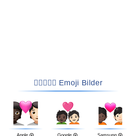
🧑🏿‍❤️‍🧑🏻 Emoji Bilder
Apple
Google
Samsung