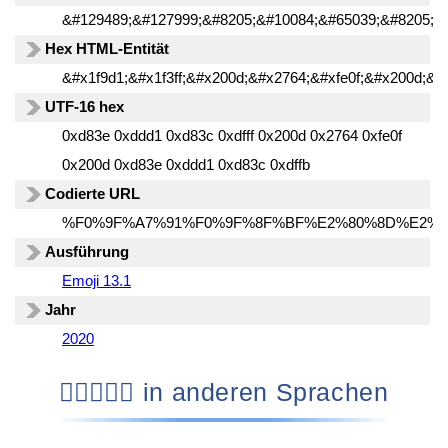
&#129489;&#127999;&#8205;&#10084;&#65039;&#8205;&
Hex HTML-Entität
&#x1f9d1;&#x1f3ff;&#x200d;&#x2764;&#xfe0f;&#x200d;&#x
UTF-16 hex
0xd83e 0xddd1 0xd83c 0xdfff 0x200d 0x2764 0xfe0f
0x200d 0xd83e 0xddd1 0xd83c 0xdffb
Codierte URL
%F0%9F%A7%91%F0%9F%8F%BF%E2%80%8D%E2%
Ausführung
Emoji 13.1
Jahr
2020
🧑🏿‍❤️‍🧑🏻 in anderen Sprachen