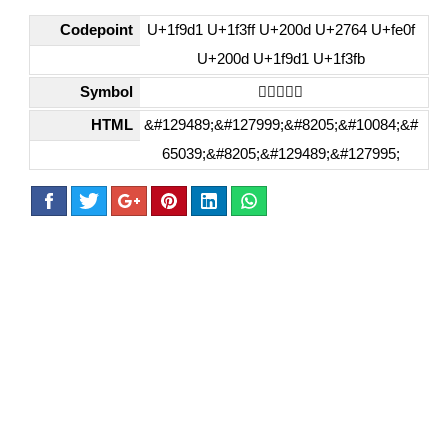
Codepoint
U+1f9d1 U+1f3ff U+200d U+2764 U+fe0f
U+200d U+1f9d1 U+1f3fb
Symbol
🧑🏿‍❤️‍🧑🏻
HTML
&#129489;&#127999;&#8205;&#10084;&#
65039;&#8205;&#129489;&#127995;