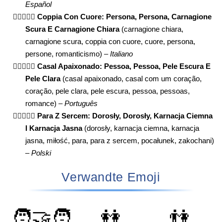
Español
🧑🏿‍❤️‍🧑🏻
Coppia Con Cuore: Persona, Persona, Carnagione
Scura E Carnagione Chiara
(carnagione chiara,
carnagione scura, coppia con cuore, cuore, persona,
persone, romanticismo) –
Italiano
🧑🏿‍❤️‍🧑🏻
Casal Apaixonado: Pessoa, Pessoa, Pele Escura E
Pele Clara
(casal apaixonado, casal com um coração,
coração, pele clara, pele escura, pessoa, pessoas,
romance) –
Português
🧑🏿‍❤️‍🧑🏻
Para Z Sercem: Dorosły, Dorosły, Karnacja Ciemna
I Karnacja Jasna
(dorosły, karnacja ciemna, karnacja
jasna, miłość, para, para z sercem, pocałunek, zakochani)
–
Polski
Verwandte Emoji
🧑‍🤝‍🧑
👭
👫