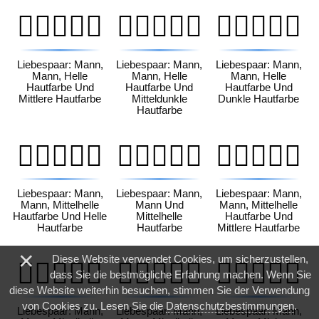
👨🏻‍❤️‍👨🏽
👨🏻‍❤️‍👨🏾
👨🏻‍❤️‍👨🏿
Liebespaar: Mann,
Liebespaar: Mann,
Liebespaar: Mann,
Mann, Helle
Mann, Helle
Mann, Helle
Hautfarbe Und
Hautfarbe Und
Hautfarbe Und
Mittlere Hautfarbe
Mitteldunkle
Dunkle Hautfarbe
Hautfarbe
👨🏼‍❤️‍👨🏻
👨🏼‍❤️‍👨🏼
👨🏼‍❤️‍👨🏽
Liebespaar: Mann,
Liebespaar: Mann,
Liebespaar: Mann,
Mann, Mittelhelle
Mann Und
Mann, Mittelhelle
Hautfarbe Und Helle
Mittelhelle
Hautfarbe Und
Hautfarbe
Hautfarbe
Mittlere Hautfarbe
×
Diese Website verwendet Cookies, um sicherzustellen,
👨🏼‍❤️‍👨🏾
👨🏼‍❤️‍👨🏿
👨🏽‍❤️‍👨🏻
dass Sie die bestmögliche Erfahrung machen. Wenn Sie
diese Website weiterhin besuchen, stimmen Sie der Verwendung
von Cookies zu. Lesen Sie die
Datenschutzbestimmungen
.
Liebespaar: Mann,
Liebespaar: Mann,
Liebespaar: Mann,