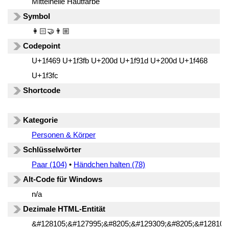
Mittelhelle Hautfarbe
Symbol
👩🏻‍🤝‍👨🏼
Codepoint
U+1f469 U+1f3fb U+200d U+1f91d U+200d U+1f468
U+1f3fc
Shortcode
Kategorie
Personen & Körper
Schlüsselwörter
Paar (104)
•
Händchen halten (78)
Alt-Code für Windows
n/a
Dezimale HTML-Entität
&#128105;&#127995;&#8205;&#129309;&#8205;&#128104