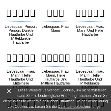
🧑🏿‍❤️‍🧑🏾
👩‍❤️‍👨
👩🏻‍❤️‍👨🏻
Liebespaar: Person,
Liebespaar: Frau,
Liebespaar: Frau,
Person, Dunkle
Mann
Mann Und Helle
Hautfarbe Und
Hautfarbe
Mitteldunkle
Hautfarbe
👩🏻‍❤️‍👨🏼
👩🏻‍❤️‍👨🏽
👩🏻‍❤️‍👨🏾
Liebespaar: Frau,
Liebespaar: Frau,
Liebespaar: Frau,
Mann, Helle
Mann, Helle
Mann, Helle
Hautfarbe Und
Hautfarbe Und
Hautfarbe Und
Mittelhelle
Mittlere Hautfarbe
Mitteldunkle
Hautfarbe
Hautfarbe
×
Diese Website verwendet Cookies, um sicherzustellen,
dass Sie die bestmögliche Erfahrung machen. Wenn Sie
👩🏻‍❤️‍👨🏿
👩🏼‍❤️‍👨🏻
👩🏼‍❤️‍👨🏼
diese Website weiterhin besuchen, stimmen Sie der Verwendung
von Cookies zu. Lesen Sie die
Datenschutzbestimmungen
.