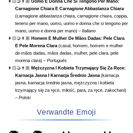
👩🏻‍🤝‍👨🏼
Uomo E Donna Che Si Tengono Per Mano:
Carnagione Chiara E Carnagione Abbastanza Chiara
(carnagione abbastanza chiara, carnagione chiara, coppia,
tenersi per mano, uomo, uomo e donna che si tengono per
mano, uomo e donna per mano) –
Italiano
👩🏻‍🤝‍👨🏼
Homem E Mulher De Mãos Dadas: Pele Clara
E Pele Morena Clara
(casal, homem, homem e mulher
de mãos dadas, mãos dadas, mulher, pele clara, pele
morena clara) –
Português
👩🏻‍🤝‍👨🏼
Mężczyzna I Kobieta Trzymający Się Za Ręce:
Karnacja Jasna I Karnacja Średnio Jasna
(karnacja
jasna, karnacja średnio jasna, mężczyzna i kobieta
trzymający się za ręce, miłość, para, za ręce, zakochani)
–
Polski
Verwandte Emoji