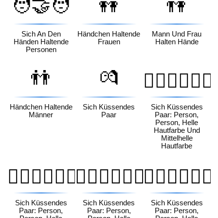
🧑‍🤝‍🧑
👭
👫
Sich An Den
Händchen Haltende
Mann Und Frau
Händen Haltende
Frauen
Halten Hände
Personen
👬
💏
🧑🏻‍❤️‍💋‍🧑🏼
Händchen Haltende
Sich Küssendes
Sich Küssendes
Männer
Paar
Paar: Person,
Person, Helle
Hautfarbe Und
Mittelhelle
Hautfarbe
🧑🏻‍❤️‍💋‍🧑🏽
🧑🏻‍❤️‍💋‍🧑🏾
🧑🏻‍❤️‍💋‍🧑🏿
Sich Küssendes
Sich Küssendes
Sich Küssendes
Paar: Person,
Paar: Person,
Paar: Person,