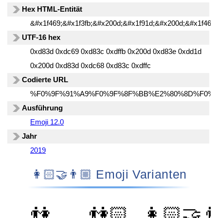
Hex HTML-Entität
&#x1f469;&#x1f3fb;&#x200d;&#x1f91d;&#x200d;&#x1f468;
UTF-16 hex
0xd83d 0xdc69 0xd83c 0xdffb 0x200d 0xd83e 0xdd1d
0x200d 0xd83d 0xdc68 0xd83c 0xdffc
Codierte URL
%F0%9F%91%A9%F0%9F%8F%BB%E2%80%8D%F0%
Ausführung
Emoji 12.0
Jahr
2019
👩🏻‍🤝‍👨🏼 Emoji Varianten
👫
👫🏻
👩🏻‍🤝‍