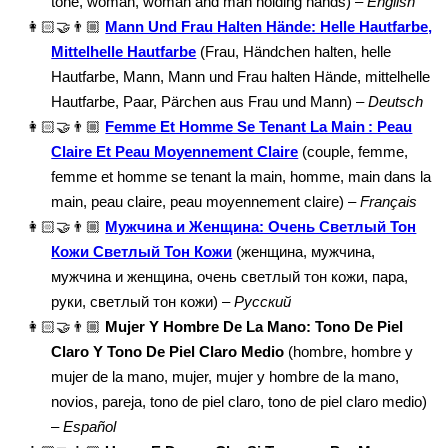
tone, woman, woman and man holding hands) –
English
👩🏻‍🤝‍👨🏼
Mann Und Frau Halten Hände: Helle Hautfarbe,
Mittelhelle Hautfarbe
(Frau, Händchen halten, helle
Hautfarbe, Mann, Mann und Frau halten Hände, mittelhelle
Hautfarbe, Paar, Pärchen aus Frau und Mann) –
Deutsch
👩🏻‍🤝‍👨🏼
Femme Et Homme Se Tenant La Main : Peau
Claire Et Peau Moyennement Claire
(couple, femme,
femme et homme se tenant la main, homme, main dans la
main, peau claire, peau moyennement claire) –
Français
👩🏻‍🤝‍👨🏼
Мужчина и Женщина: Очень Светлый Тон
Кожи Светлый Тон Кожи
(женщина, мужчина,
мужчина и женщина, очень светлый тон кожи, пара,
руки, светлый тон кожи) –
Русский
👩🏻‍🤝‍👨🏼
Mujer Y Hombre De La Mano: Tono De Piel
Claro Y Tono De Piel Claro Medio
(hombre, hombre y
mujer de la mano, mujer, mujer y hombre de la mano,
novios, pareja, tono de piel claro, tono de piel claro medio)
–
Español