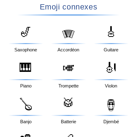
Emoji connexes
🎷
🎸
🪗
Saxophone
Accordéon
Guitare
🎹
🎺
🎻
Piano
Trompette
Violon
🥁
🪕
🪘
Banjo
Batterie
Djembé