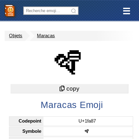
Objets
Maracas
🪇
Maracas Emoji
Codepoint
U+1fa87
Symbole
🪇