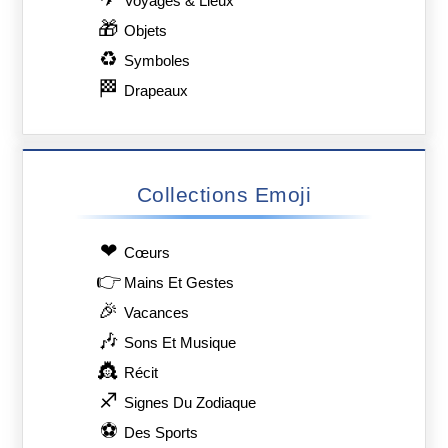
Voyages & Lieux
🎁
Objets
♻
Symboles
🏁
Drapeaux
Collections Emoji
❤
Сœurs
👉
Mains Et Gestes
🎉
Vacances
🎶
Sons Et Musique
👸
Récit
♐
Signes Du Zodiaque
⚽
Des Sports