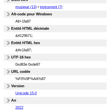
musique (13)
•
instrument (7)
Alt-code pour Windows
Alt+1fa87
Entité HTML décimale
&#129671;
Entité HTML hex
&#x1fa87;
UTF-16 hex
0xd83e 0xde87
URL codée
%F0%9F%AA%87
Version
Unicode 15.0
An
2022