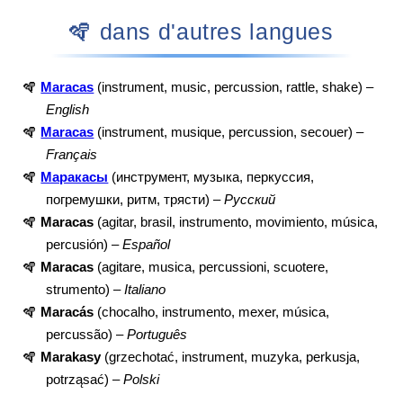
🪇 dans d'autres langues
🪇
Maracas
(instrument, music, percussion, rattle, shake) –
English
🪇
Maracas
(instrument, musique, percussion, secouer) –
Français
🪇
Маракасы
(инструмент, музыка, перкуссия,
погремушки, ритм, трясти) –
Русский
🪇
Maracas
(agitar, brasil, instrumento, movimiento, música,
percusión) –
Español
🪇
Maracas
(agitare, musica, percussioni, scuotere,
strumento) –
Italiano
🪇
Maracás
(chocalho, instrumento, mexer, música,
percussão) –
Português
🪇
Marakasy
(grzechotać, instrument, muzyka, perkusja,
potrząsać) –
Polski