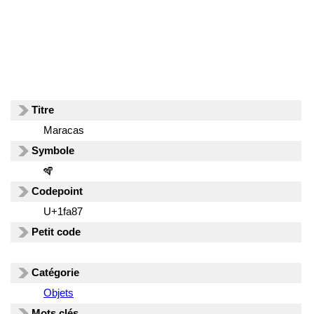
Titre
Maracas
Symbole
🪇
Codepoint
U+1fa87
Petit code
Catégorie
Objets
Mots clés