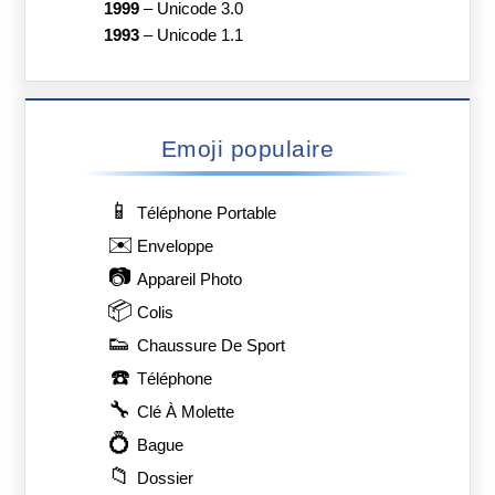
1999
–
Unicode 3.0
1993
–
Unicode 1.1
Emoji populaire
📱
Téléphone Portable
✉️
Enveloppe
📷
Appareil Photo
📦
Colis
👟
Chaussure De Sport
☎️
Téléphone
🔧
Clé À Molette
💍
Bague
📁
Dossier