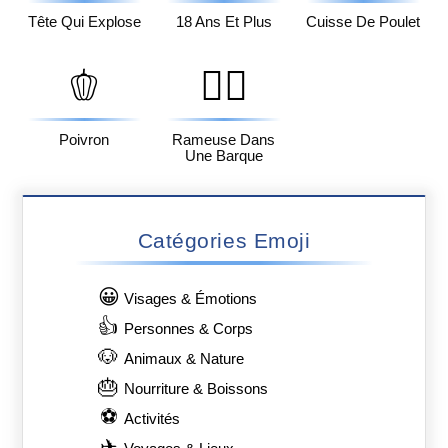
Tête Qui Explose
18 Ans Et Plus
Cuisse De Poulet
🫑
🚣‍♀️
Poivron
Rameuse Dans
Une Barque
Catégories Emoji
😀
Visages & Émotions
👍
Personnes & Corps
🐶
Animaux & Nature
🎂
Nourriture & Boissons
⚽
Activités
✈