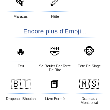
🪇
🪈
Maracas
Flûte
Encore plus d'Emoji...
🔥
🤣
🐵
Feu
Se Rouler Par Terre
Tête De Singe
De Rire
🇧🇹
📕
🇲🇸
Drapeau : Bhoutan
Livre Fermé
Drapeau :
Montserrat