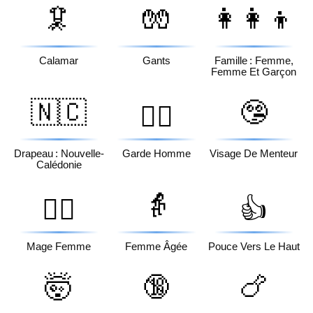
🦑
🧤
👩‍👩‍👦
Calamar
Gants
Famille : Femme,
Femme Et Garçon
🇳🇨
🤥
💂‍♂️
Drapeau : Nouvelle-
Garde Homme
Visage De Menteur
Calédonie
👵
🧙‍♀️
👍
Mage Femme
Femme Âgée
Pouce Vers Le Haut
🤯
🔞
🍗