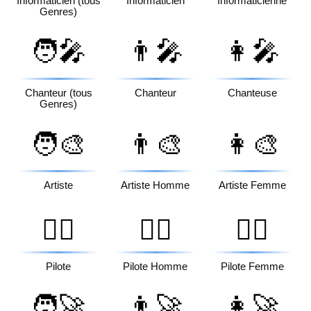
Informaticien (tous
Informaticien
Informaticienne
Genres)
🧑‍🎤
👨‍🎤
👩‍🎤
Chanteur (tous
Chanteur
Chanteuse
Genres)
🧑‍🎨
👨‍🎨
👩‍🎨
Artiste
Artiste Homme
Artiste Femme
🧑‍✈️
👨‍✈️
👩‍✈️
Pilote
Pilote Homme
Pilote Femme
🧑‍🚀
👨‍🚀
👩‍🚀