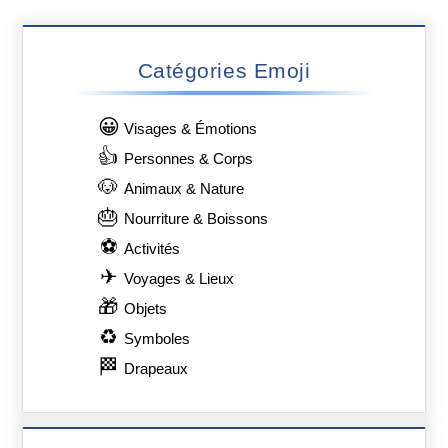
Catégories Emoji
😀
Visages & Émotions
👍
Personnes & Corps
🐶
Animaux & Nature
🎂
Nourriture & Boissons
⚽
Activités
✈
Voyages & Lieux
🎁
Objets
♻
Symboles
🏁
Drapeaux