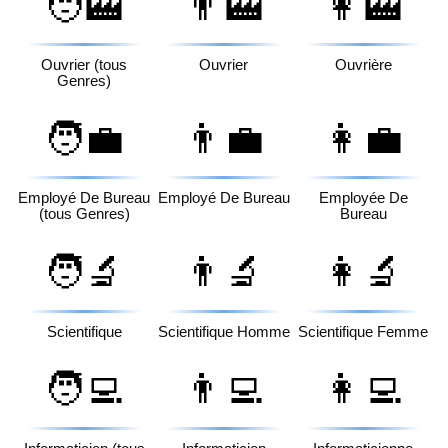
🧑‍🏭
👨‍🏭
👩‍🏭
Ouvrier (tous
Ouvrier
Ouvrière
Genres)
🧑‍💼
👨‍💼
👩‍💼
Employé De Bureau
Employé De Bureau
Employée De
(tous Genres)
Bureau
🧑‍🔬
👨‍🔬
👩‍🔬
Scientifique
Scientifique Homme
Scientifique Femme
🧑‍💻
👨‍💻
👩‍💻