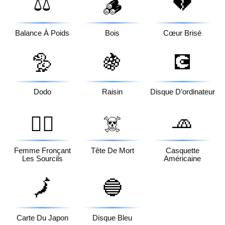
⚖️
💔
🪵
Balance À Poids
Bois
Cœur Brisé
🦤
🍇
💽
Dodo
Raisin
Disque D’ordinateur
🧢
🙍‍♀️
☠️
Femme Fronçant
Tête De Mort
Casquette
Les Sourcils
Américaine
🗾
🔵
Carte Du Japon
Disque Bleu