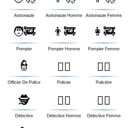
Astronaute
Astronaute Homme
Astronaute Femme
🧑‍🚒
👨‍🚒
👩‍🚒
Pompier
Pompier Homme
Pompier Femme
👮
👮‍♂️
👮‍♀️
Officier De Police
Policier
Policière
🕵️
🕵️‍♂️
🕵️‍♀️
Détective
Détective Homme
Détective Femme