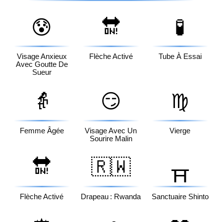
😰
🔛
🧪
Visage Anxieux
Flèche Activé
Tube À Essai
Avec Goutte De
Sueur
👵
😏
♍
Femme Âgée
Visage Avec Un
Vierge
Sourire Malin
🔛
🇷🇼
⛩️
Flèche Activé
Drapeau : Rwanda
Sanctuaire Shinto