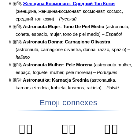
👩🏽‍🚀
Женщина-Космонавт: Средний Тон Кожи
(женщина, женщина-космонавт, космонавт, космос,
средний тон кожи) –
Русский
👩🏽‍🚀
Astronauta Mujer: Tono De Piel Medio
(astronauta,
cohete, espacio, mujer, tono de piel medio) –
Español
👩🏽‍🚀
Astronauta Donna: Carnagione Olivastra
(astronauta, carnagione olivastra, donna, razzo, spazio) –
Italiano
👩🏽‍🚀
Astronauta Mulher: Pele Morena
(astronauta mulher,
espaço, foguete, mulher, pele morena) –
Português
👩🏽‍🚀
Astronautka: Karnacja Średnia
(astronautka,
karnacja średnia, kobieta, kosmos, rakieta) –
Polski
Emoji connexes
🧑‍⚕️
👨‍⚕️
👩‍⚕️