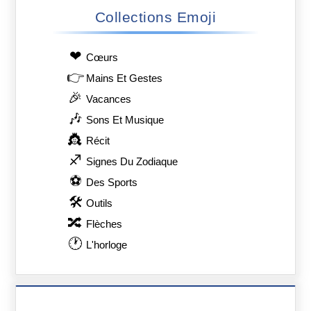
Collections Emoji
❤
Сœurs
👉
Mains Et Gestes
🎉
Vacances
🎶
Sons Et Musique
👸
Récit
♐
Signes Du Zodiaque
⚽
Des Sports
🛠
Outils
🔀
Flèches
🕐
L'horloge