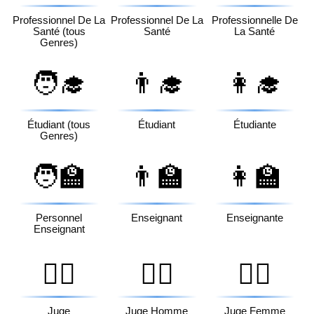
Professionnel De La
Professionnel De La
Professionnelle De
Santé (tous
Santé
La Santé
Genres)
🧑‍🎓
👨‍🎓
👩‍🎓
Étudiant (tous
Étudiant
Étudiante
Genres)
🧑‍🏫
👨‍🏫
👩‍🏫
Personnel
Enseignant
Enseignante
Enseignant
🧑‍⚖️
👨‍⚖️
👩‍⚖️
Juge
Juge Homme
Juge Femme