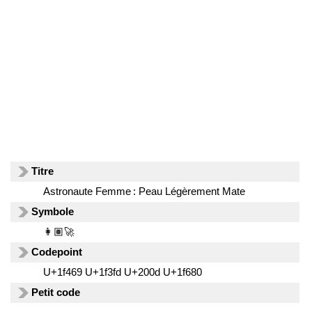
Titre
Astronaute Femme : Peau Légèrement Mate
Symbole
👩🏽‍🚀
Codepoint
U+1f469 U+1f3fd U+200d U+1f680
Petit code