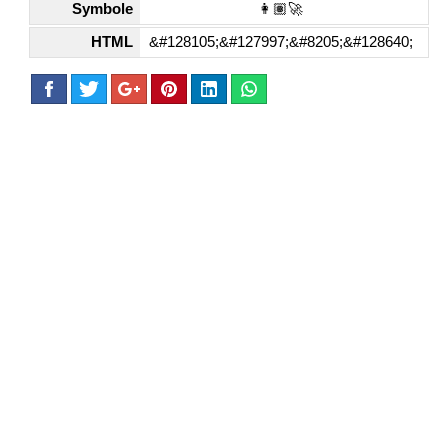
Symbole
👩🏽‍🚀
HTML
&#128105;&#127997;&#8205;&#128640;