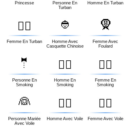
Princesse
Personne En
Homme En Turban
Turban
👲
🧕
👳‍♀️
Femme En Turban
Homme Avec
Femme Avec
Casquette Chinoise
Foulard
🤵
🤵‍♂️
🤵‍♀️
Personne En
Homme En
Femme En
Smoking
Smoking
Smoking
👰
👰‍♂️
👰‍♀️
Personne Mariée
Homme Avec Voile
Femme Avec Voile
Avec Voile