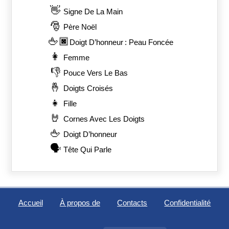
👋
Signe De La Main
🎅
Père Noël
🖕🏿
Doigt D’honneur : Peau Foncée
👩
Femme
👎
Pouce Vers Le Bas
🤞
Doigts Croisés
👧
Fille
🤘
Cornes Avec Les Doigts
🖕
Doigt D’honneur
🗣️
Tête Qui Parle
Accueil
À propos de
Contacts
Confidentialité