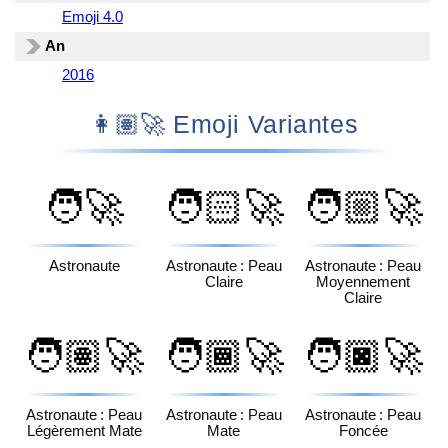
Emoji 4.0
An
2016
👩🏽‍🚀 Emoji Variantes
🧑‍🚀
🧑🏻‍🚀
🧑🏼‍🚀
Astronaute
Astronaute : Peau
Astronaute : Peau
Claire
Moyennement
Claire
🧑🏽‍🚀
🧑🏾‍🚀
🧑🏿‍🚀
Astronaute : Peau
Astronaute : Peau
Astronaute : Peau
Légèrement Mate
Mate
Foncée