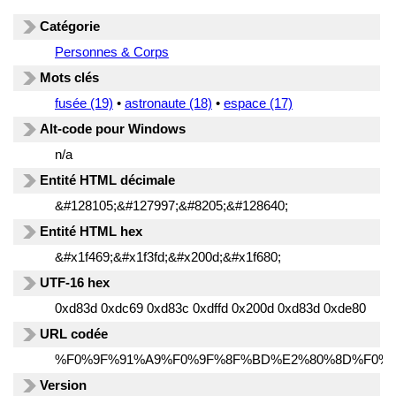
Catégorie
Personnes & Corps
Mots clés
fusée (19)
•
astronaute (18)
•
espace (17)
Alt-code pour Windows
n/a
Entité HTML décimale
&#128105;&#127997;&#8205;&#128640;
Entité HTML hex
&#x1f469;&#x1f3fd;&#x200d;&#x1f680;
UTF-16 hex
0xd83d 0xdc69 0xd83c 0xdffd 0x200d 0xd83d 0xde80
URL codée
%F0%9F%91%A9%F0%9F%8F%BD%E2%80%8D%F0%9
Version