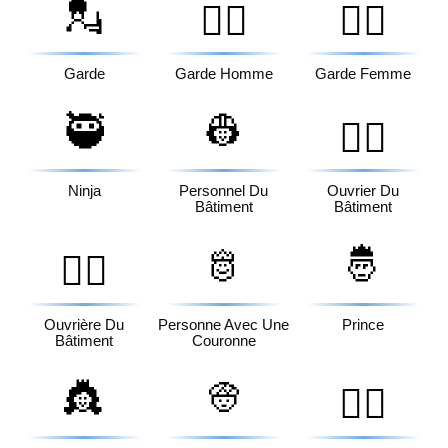
💂
💂‍♂️
💂‍♀️
Garde
Garde Homme
Garde Femme
🥷
👷
👷‍♂️
Ninja
Personnel Du
Ouvrier Du
Bâtiment
Bâtiment
🫅
🤴
👷‍♀️
Ouvrière Du
Personne Avec Une
Prince
Bâtiment
Couronne
👸
👳
👳‍♂️