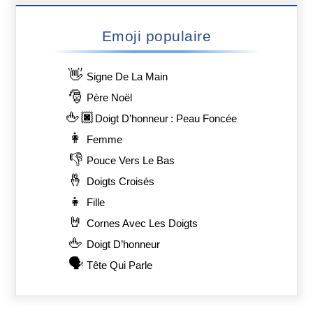
Emoji populaire
👋
Signe De La Main
🎅
Père Noël
🖕🏿
Doigt D’honneur : Peau Foncée
👩
Femme
👎
Pouce Vers Le Bas
🤞
Doigts Croisés
👧
Fille
🤘
Cornes Avec Les Doigts
🖕
Doigt D’honneur
🗣️
Tête Qui Parle