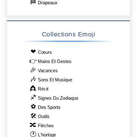
🏁
Drapeaux
Collections Emoji
❤
Сœurs
👉
Mains Et Gestes
🎉
Vacances
🎶
Sons Et Musique
👸
Récit
♐
Signes Du Zodiaque
⚽
Des Sports
🛠
Outils
🔀
Flèches
🕐
L'horloge