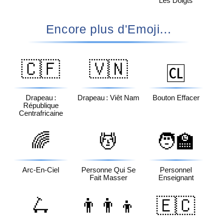
Les Doigts
Encore plus d'Emoji...
🇨🇫
🇻🇳
🆑
Drapeau :
Drapeau : Viêt Nam
Bouton Effacer
République
Centrafricaine
🌈
💆
🧑‍🏫
Arc-En-Ciel
Personne Qui Se
Personnel
Fait Masser
Enseignant
🛴
👨‍👨‍👦
🇪🇨