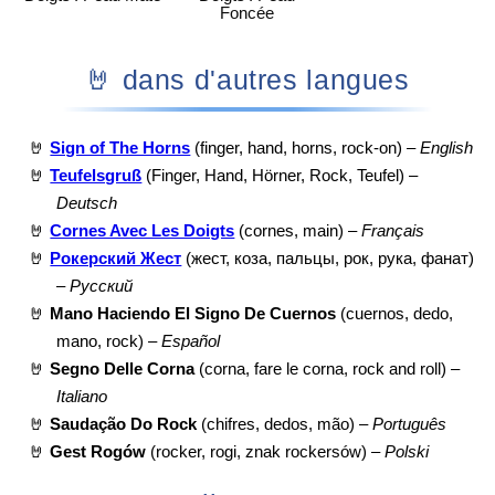
Foncée
🤘 dans d'autres langues
🤘
Sign of The Horns
(finger, hand, horns, rock-on) –
English
🤘
Teufelsgruß
(Finger, Hand, Hörner, Rock, Teufel) –
Deutsch
🤘
Cornes Avec Les Doigts
(cornes, main) –
Français
🤘
Рокерский Жест
(жест, коза, пальцы, рок, рука, фанат)
–
Русский
🤘
Mano Haciendo El Signo De Cuernos
(cuernos, dedo,
mano, rock) –
Español
🤘
Segno Delle Corna
(corna, fare le corna, rock and roll) –
Italiano
🤘
Saudação Do Rock
(chifres, dedos, mão) –
Português
🤘
Gest Rogów
(rocker, rogi, znak rockersów) –
Polski