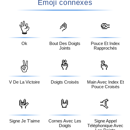
Emoji connexes
🤌
🤏
👌
Ok
Bout Des Doigts
Pouce Et Index
Joints
Rapprochés
🤞
🫰
✌️
V De La Victoire
Doigts Croisés
Main Avec Index Et
Pouce Croisés
🤟
🤘
🤙
Signe Je T’aime
Cornes Avec Les
Signe Appel
Doigts
Téléphonique Avec