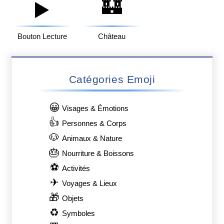
🏰
▶️
Bouton Lecture
Château
Catégories Emoji
😀
Visages & Émotions
👍
Personnes & Corps
🐶
Animaux & Nature
🎂
Nourriture & Boissons
⚽
Activités
✈
Voyages & Lieux
🎁
Objets
♻
Symboles