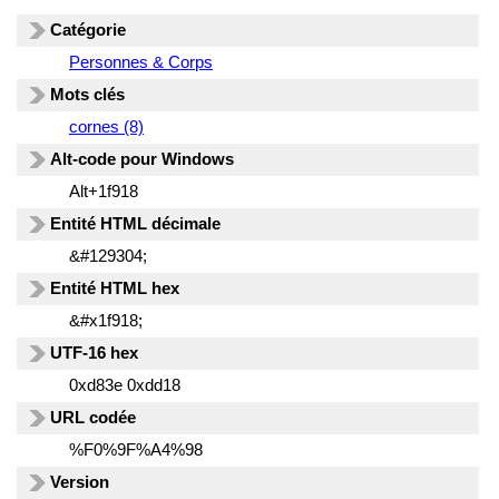
Catégorie
Personnes & Corps
Mots clés
cornes (8)
Alt-code pour Windows
Alt+1f918
Entité HTML décimale
&#129304;
Entité HTML hex
&#x1f918;
UTF-16 hex
0xd83e 0xdd18
URL codée
%F0%9F%A4%98
Version