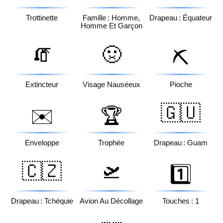
Trottinette
Famille : Homme,
Drapeau : Équateur
Homme Et Garçon
🧯
🤢
⛏️
Extincteur
Visage Nauséeux
Pioche
🇬🇺
✉️
🏆
Enveloppe
Trophée
Drapeau : Guam
🇨🇿
🛫
1️⃣
Drapeau : Tchéquie
Avion Au Décollage
Touches : 1