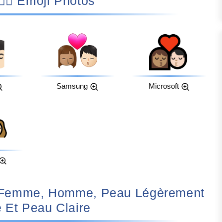
👩🏽‍❤️‍💋‍👨🏻 Emoji Photos
Samsung
Microsoft
 Et Peau Claire