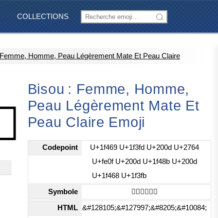
COLLECTIONS
: Femme, Homme, Peau Légèrement Mate Et Peau Claire
Bisou : Femme, Homme,
Peau Légèrement Mate Et
🏻
Peau Claire Emoji
Codepoint
U+1f469 U+1f3fd U+200d U+2764
U+fe0f U+200d U+1f48b U+200d
U+1f468 U+1f3fb
Symbole
👩🏽‍❤️‍💋‍👨🏻
HTML
&#128105;&#127997;&#8205;&#10084;