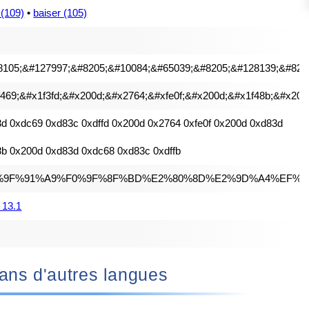
 (109)
•
baiser (105)
8105;&#127997;&#8205;&#10084;&#65039;&#8205;&#128139;&#820
469;&#x1f3fd;&#x200d;&#x2764;&#xfe0f;&#x200d;&#x1f48b;&#x200d
d 0xdc69 0xd83c 0xdffd 0x200d 0x2764 0xfe0f 0x200d 0xd83d
b 0x200d 0xd83d 0xdc68 0xd83c 0xdffb
%9F%91%A9%F0%9F%8F%BD%E2%80%8D%E2%9D%A4%EF%B
 13.1
‍❤️‍💋‍👨🏻 dans d'autres langues