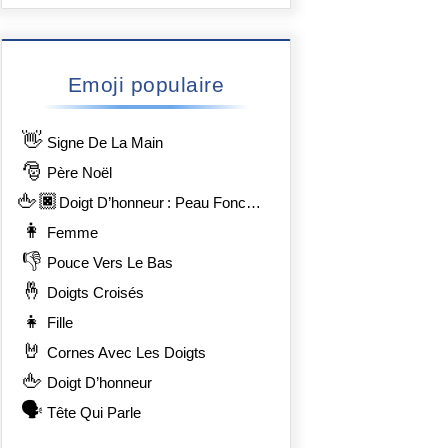
Emoji populaire
👋
Signe De La Main
🎅
Père Noël
🖕🏿
Doigt D’honneur : Peau Foncée
👩
Femme
👎
Pouce Vers Le Bas
🤞
Doigts Croisés
👧
Fille
🤘
Cornes Avec Les Doigts
🖕
Doigt D’honneur
🗣️
Tête Qui Parle