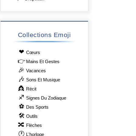
Collections Emoji
❤
Сœurs
👉
Mains Et Gestes
🎉
Vacances
🎶
Sons Et Musique
👸
Récit
♐
Signes Du Zodiaque
⚽
Des Sports
🛠
Outils
🔀
Flèches
🕐
L'horloge