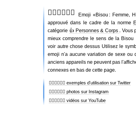
👩🏽‍❤️‍💋‍👨🏻
Emoji «Bisou : Femme, H
approuvé dans le cadre de la norme
E
catégorie
👍 Personnes & Corps
. Vous 
mieux comprendre le sens de la Bisou 
voir autre chose dessus Utilisez le sym
emoji n'a aucune variation de sexe ou d
anciens appareils ne peuvent pas l'affich
connexes en bas de cette page.
👩🏽‍❤️‍💋‍👨🏻 exemples d'utilisation sur Twitter
👩🏽‍❤️‍💋‍👨🏻 photos sur Instagram
👩🏽‍❤️‍💋‍👨🏻 vidéos sur YouTube