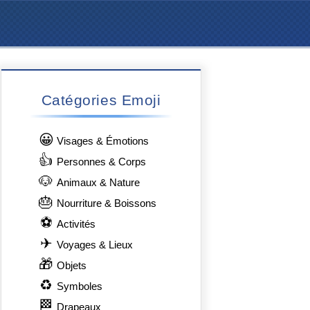
Catégories Emoji
😀
Visages & Émotions
👍
Personnes & Corps
🐶
Animaux & Nature
🎂
Nourriture & Boissons
⚽
Activités
✈
Voyages & Lieux
🎁
Objets
♻
Symboles
🏁
Drapeaux