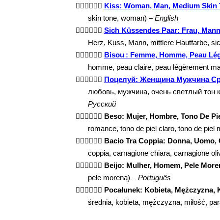
👩🏽‍❤️‍💋‍👨🏻
Kiss: Woman, Man, Medium Skin T
skin tone, woman) –
English
👩🏽‍❤️‍💋‍👨🏻
Sich Küssendes Paar: Frau, Mann,
Herz, Kuss, Mann, mittlere Hautfarbe, s
👩🏽‍❤️‍💋‍👨🏻
Bisou : Femme, Homme, Peau Lég
homme, peau claire, peau légèrement ma
👩🏽‍❤️‍💋‍👨🏻
Поцелуй: Женщина Мужчина Ср
любовь, мужчина, очень светлый тон ко
Русский
👩🏽‍❤️‍💋‍👨🏻
Beso: Mujer, Hombre, Tono De Pie
romance, tono de piel claro, tono de piel
👩🏽‍❤️‍💋‍👨🏻
Bacio Tra Coppia: Donna, Uomo, 
coppia, carnagione chiara, carnagione ol
👩🏽‍❤️‍💋‍👨🏻
Beijo: Mulher, Homem, Pele Moren
pele morena) –
Português
👩🏽‍❤️‍💋‍👨🏻
Pocałunek: Kobieta, Mężczyzna, K
średnia, kobieta, mężczyzna, miłość, pa