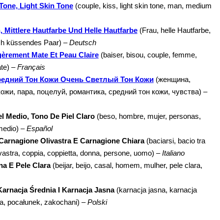
one, Light Skin Tone
(couple, kiss, light skin tone, man, medium
 Mittlere Hautfarbe Und Helle Hautfarbe
(Frau, helle Hautfarbe,
ich küssendes Paar) –
Deutsch
èrement Mate Et Peau Claire
(baiser, bisou, couple, femme,
te) –
Français
едний Тон Кожи Очень Светлый Тон Кожи
(женщина,
жи, пара, поцелуй, романтика, средний тон кожи, чувства) –
l Medio, Tono De Piel Claro
(beso, hombre, mujer, personas,
 medio) –
Español
Carnagione Olivastra E Carnagione Chiara
(baciarsi, bacio tra
ivastra, coppia, coppietta, donna, persone, uomo) –
Italiano
a E Pele Clara
(beijar, beijo, casal, homem, mulher, pele clara,
arnacja Średnia I Karnacja Jasna
(karnacja jasna, karnacja
ra, pocałunek, zakochani) –
Polski