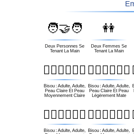
Em
🧑‍🤝‍🧑
👭
Deux Personnes Se
Deux Femmes Se
Tenant La Main
Tenant La Main
🧑🏻‍❤️‍💋‍🧑🏼
🧑🏻‍❤️‍💋‍🧑🏽
Bisou : Adulte, Adulte,
Bisou : Adulte, Adulte,
Peau Claire Et Peau
Peau Claire Et Peau
Moyennement Claire
Légèrement Mate
🧑🏼‍❤️‍💋‍🧑🏽
🧑🏼‍❤️‍💋‍🧑🏾
Bisou : Adulte, Adulte,
Bisou : Adulte, Adulte,