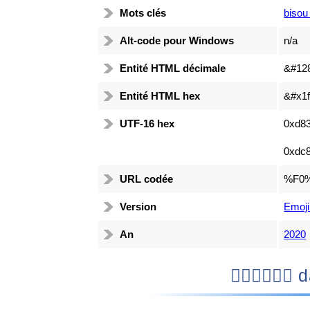
Mots clés
bisou
Alt-code pour Windows
n/a
Entité HTML décimale
&#12
Entité HTML hex
&#x1f
UTF-16 hex
0xd83
0xdc8
URL codée
%F0
Version
Emoji
An
2020
👩