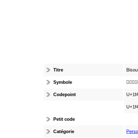
Titre
Bisou
Symbole
👩🏽‍❤️‍💋
Codepoint
U+1f
U+1f4
Petit code
Catégorie
Pers