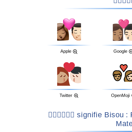
Apple
Google
Twitter
OpenMoji
👩🏽‍❤️‍💋‍👨🏻 signifie Bisou : Femme, Homme, Peau Légèrement
Mate