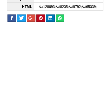
HTML
&#128693;&#8205;&#9792;&#65039;