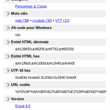
Personnes & Corps
Mots clés
vélo (38)
•
cycliste (30)
•
VTT (12)
Alt-code pour Windows
n/a
Entité HTML décimale
&#128693;&#8205;&#9792;&#65039;
Entité HTML hex
&#x1f6b5;&#x200d;&#x2640;&#xfe0f;
UTF-16 hex
0xd83d 0xdeb5 0x200d 0x2640 0xfe0f
URL codée
%F0%9F%9A%B5%E2%80%8D%E2%99%80%EF%B8%8
Version
Emoji 4.0