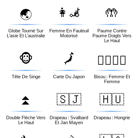
👩‍🦼
🤲
🌏
Globe Tourné Sur
Femme En Fauteuil
Paume Contre
L’asie Et L’australie
Motorisé
Paume Doigts Vers
Le Haut
🐵
🗾
👩‍❤️‍💋‍👩
Tête De Singe
Carte Du Japon
Bisou : Femme Et
Femme
⏫
🇸🇯
🇭🇺
Double Flèche Vers
Drapeau : Svalbard
Drapeau : Hongrie
Le Haut
Et Jan Mayen