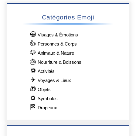
Catégories Emoji
😀
Visages & Émotions
👍
Personnes & Corps
🐶
Animaux & Nature
🎂
Nourriture & Boissons
⚽
Activités
✈
Voyages & Lieux
🎁
Objets
♻
Symboles
🏁
Drapeaux