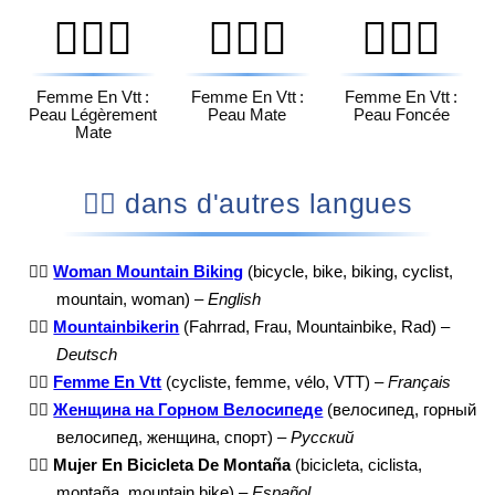
🚵🏽‍♀️
🚵🏾‍♀️
🚵🏿‍♀️
Femme En Vtt :
Femme En Vtt :
Femme En Vtt :
Peau Légèrement
Peau Mate
Peau Foncée
Mate
🚵‍♀️ dans d'autres langues
🚵‍♀️
Woman Mountain Biking
(bicycle, bike, biking, cyclist,
mountain, woman) –
English
🚵‍♀️
Mountainbikerin
(Fahrrad, Frau, Mountainbike, Rad) –
Deutsch
🚵‍♀️
Femme En Vtt
(cycliste, femme, vélo, VTT) –
Français
🚵‍♀️
Женщина на Горном Велосипеде
(велосипед, горный
велосипед, женщина, спорт) –
Русский
🚵‍♀️
Mujer En Bicicleta De Montaña
(bicicleta, ciclista,
montaña, mountain bike) –
Español