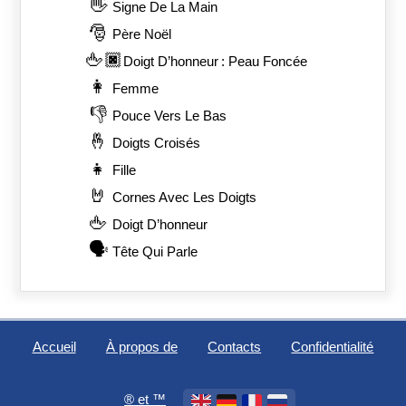
👋
Signe De La Main
🎅
Père Noël
🖕🏿
Doigt D’honneur : Peau Foncée
👩
Femme
👎
Pouce Vers Le Bas
🤞
Doigts Croisés
👧
Fille
🤘
Cornes Avec Les Doigts
🖕
Doigt D’honneur
🗣️
Tête Qui Parle
Accueil
À propos de
Contacts
Confidentialité
®️ et ™