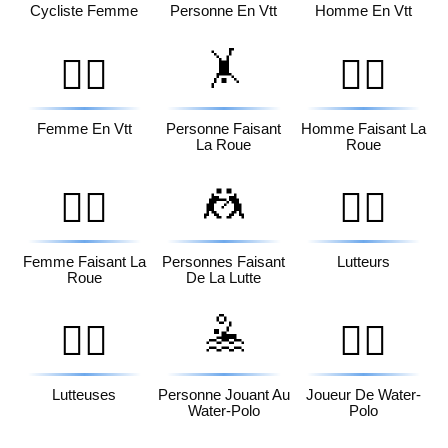
Cycliste Femme
Personne En Vtt
Homme En Vtt
🤸
🚵‍♀️
🤸‍♂️
Femme En Vtt
Personne Faisant
Homme Faisant La
La Roue
Roue
🤼
🤸‍♀️
🤼‍♂️
Femme Faisant La
Personnes Faisant
Lutteurs
Roue
De La Lutte
🤽
🤼‍♀️
🤽‍♂️
Lutteuses
Personne Jouant Au
Joueur De Water-
Water-Polo
Polo