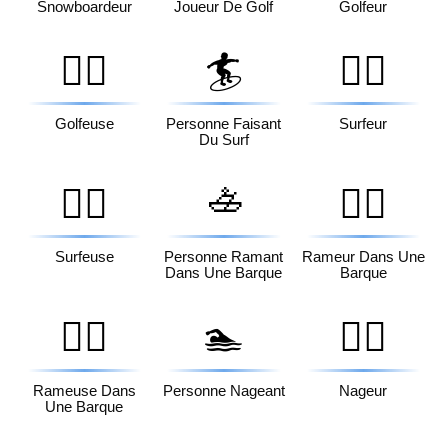
Snowboardeur
Joueur De Golf
Golfeur
🏌️‍♀️
🏄
🏄‍♂️
Golfeuse
Personne Faisant
Surfeur
Du Surf
🚣
🏄‍♀️
🚣‍♂️
Surfeuse
Personne Ramant
Rameur Dans Une
Dans Une Barque
Barque
🚣‍♀️
🏊
🏊‍♂️
Rameuse Dans
Personne Nageant
Nageur
Une Barque