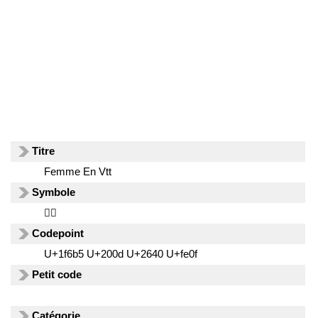
Titre
Femme En Vtt
Symbole
🚵‍♀️
Codepoint
U+1f6b5 U+200d U+2640 U+fe0f
Petit code
Catégorie