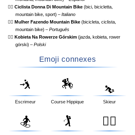
🚵‍♀️
Ciclista Donna Di Mountain Bike
(bici, bicicletta,
mountain bike, sport) –
Italiano
🚵‍♀️
Mulher Fazendo Mountain Bike
(bicicleta, ciclista,
mountain bike) –
Português
🚵‍♀️
Kobieta Na Rowerze Górskim
(jazda, kobieta, rower
górski) –
Polski
Emoji connexes
🤺
🏇
⛷️
Escrimeur
Course Hippique
Skieur
🏂
🏌️
🏌️‍♂️