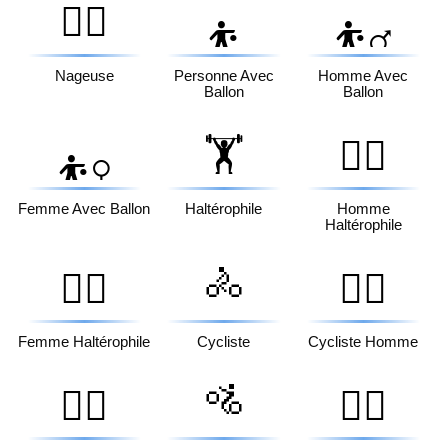
🏊‍♀️
⛹️
⛹️‍♂️
Nageuse
Personne Avec
Homme Avec
Ballon
Ballon
🏋️
🏋️‍♂️
⛹️‍♀️
Femme Avec Ballon
Haltérophile
Homme
Haltérophile
🚴
🏋️‍♀️
🚴‍♂️
Femme Haltérophile
Cycliste
Cycliste Homme
🚵
🚴‍♀️
🚵‍♂️