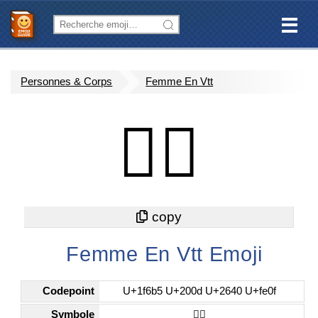
Personnes & Corps
Femme En Vtt
🚵‍♀️
Femme En Vtt Emoji
Codepoint
U+1f6b5 U+200d U+2640 U+fe0f
Symbole
🚵‍♀️