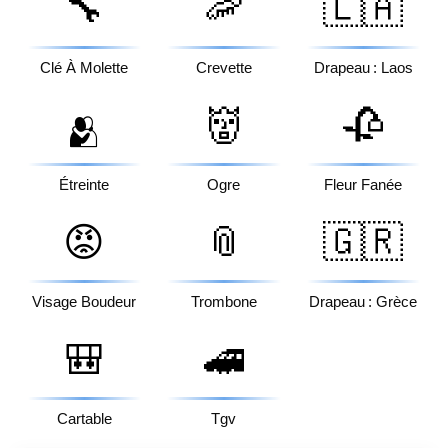
🔧
🦐
🇱🇦
Clé À Molette
Crevette
Drapeau : Laos
👹
🥀
🫂
Étreinte
Ogre
Fleur Fanée
😡
📎
🇬🇷
Visage Boudeur
Trombone
Drapeau : Grèce
🎒
🚄
Cartable
Tgv