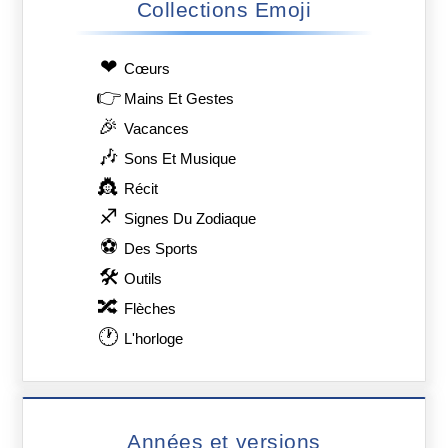
Collections Emoji
❤
Сœurs
👉
Mains Et Gestes
🎉
Vacances
🎶
Sons Et Musique
👸
Récit
♐
Signes Du Zodiaque
⚽
Des Sports
🛠
Outils
🔀
Flèches
🕐
L'horloge
Années et versions