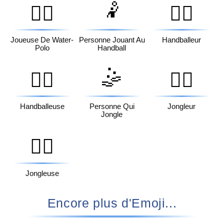
🤾
🤽‍♀️
🤾‍♂️
Joueuse De Water-
Personne Jouant Au
Handballeur
Polo
Handball
🤹
🤾‍♀️
🤹‍♂️
Handballeuse
Personne Qui
Jongleur
Jongle
🤹‍♀️
Jongleuse
Encore plus d'Emoji...