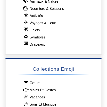
🐶
Animaux & Nature
🎂
Nourriture & Boissons
⚽
Activités
✈
Voyages & Lieux
🎁
Objets
♻
Symboles
🏁
Drapeaux
Collections Emoji
❤
Сœurs
👉
Mains Et Gestes
🎉
Vacances
🎶
Sons Et Musique