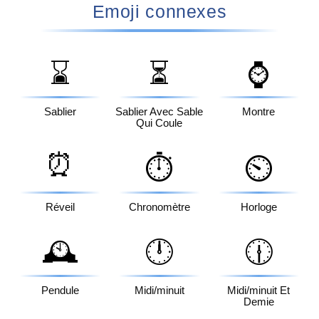
Emoji connexes
⌛
⏳
⌚
Sablier
Sablier Avec Sable
Montre
Qui Coule
⏰
⏱️
⏲️
Réveil
Chronomètre
Horloge
🕰️
🕛
🕧
Pendule
Midi/minuit
Midi/minuit Et
Demie