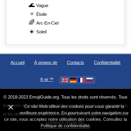
🌊
Vague
⭐
Étoile
🌈
Arc-En-Ciel
☀️
Soleil
Accueil
À propos de
Contacts
Confidentialité
®️ et ™
© 2018-2023 EmojiGuide.org. Tous les droits sont réservés. Tous
×
les noms d'emoji font partie de la norme Unicode. Les illustrations
Ce site Web utilise des cookies pour vous garantir la
meilleure expérience. En poursuivant votre navigation sur
et les droits d'auteur des personnages Emoji appartiennent à leurs
ce site, vous acceptez notre utilisation des cookies. Consultez la
créateurs respectifs.
Politique de confidentialité
.