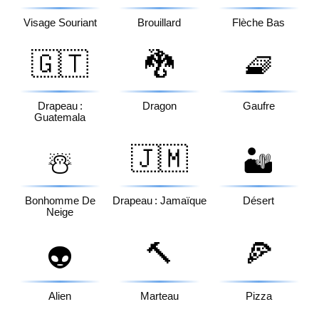
Visage Souriant
Brouillard
Flèche Bas
🇬🇹
🐉
🧇
Drapeau :
Dragon
Gaufre
Guatemala
🇯🇲
☃️
🏜️
Bonhomme De
Drapeau : Jamaïque
Désert
Neige
🔨
🍕
👽
Alien
Marteau
Pizza