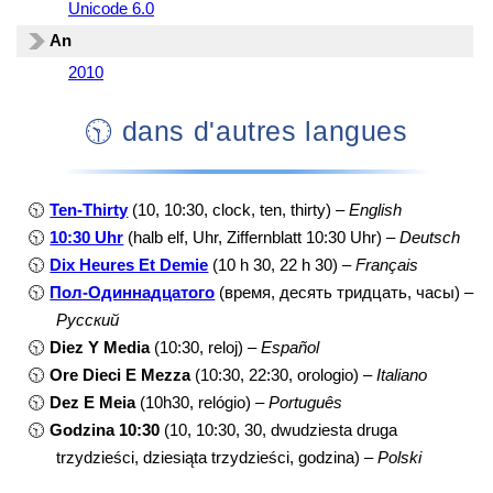
Unicode 6.0
An
2010
🕥 dans d'autres langues
🕥
Ten-Thirty
(10, 10:30, clock, ten, thirty) –
English
🕥
10:30 Uhr
(halb elf, Uhr, Ziffernblatt 10:30 Uhr) –
Deutsch
🕥
Dix Heures Et Demie
(10 h 30, 22 h 30) –
Français
🕥
Пол-Одиннадцатого
(время, десять тридцать, часы) –
Русский
🕥
Diez Y Media
(10:30, reloj) –
Español
🕥
Ore Dieci E Mezza
(10:30, 22:30, orologio) –
Italiano
🕥
Dez E Meia
(10h30, relógio) –
Português
🕥
Godzina 10:30
(10, 10:30, 30, dwudziesta druga
trzydzieści, dziesiąta trzydzieści, godzina) –
Polski