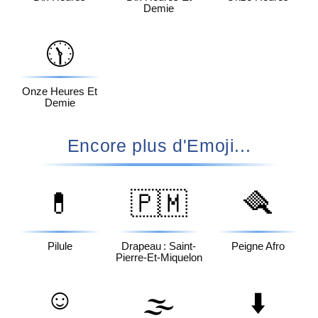
Demie
🕦
Onze Heures Et
Demie
Encore plus d'Emoji...
💊
🇵🇲
🪮
Pilule
Drapeau : Saint-
Peigne Afro
Pierre-Et-Miquelon
☺️
🌫️
⬇️