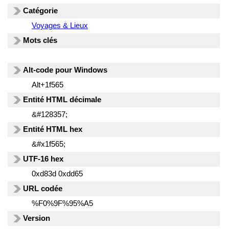
Catégorie
Voyages & Lieux
Mots clés
Alt-code pour Windows
Alt+1f565
Entité HTML décimale
&#128357;
Entité HTML hex
&#x1f565;
UTF-16 hex
0xd83d 0xdd65
URL codée
%F0%9F%95%A5
Version