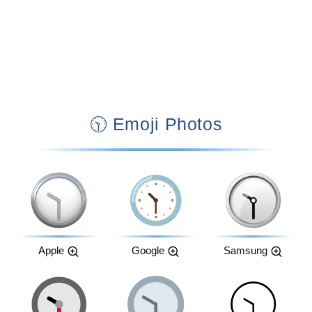
🕥 Emoji Photos
Apple
Google
Samsung