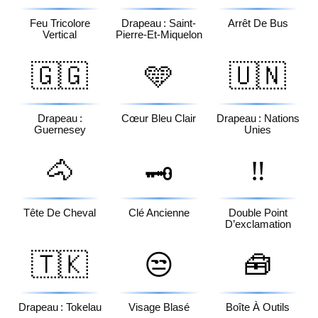
Feu Tricolore
Drapeau : Saint-
Arrêt De Bus
Vertical
Pierre-Et-Miquelon
🇬🇬
🩵
🇺🇳
Drapeau :
Cœur Bleu Clair
Drapeau : Nations
Guernesey
Unies
🐴
‼️
🗝️
Tête De Cheval
Clé Ancienne
Double Point
D’exclamation
🇹🇰
😒
🧰
Drapeau : Tokelau
Visage Blasé
Boîte À Outils