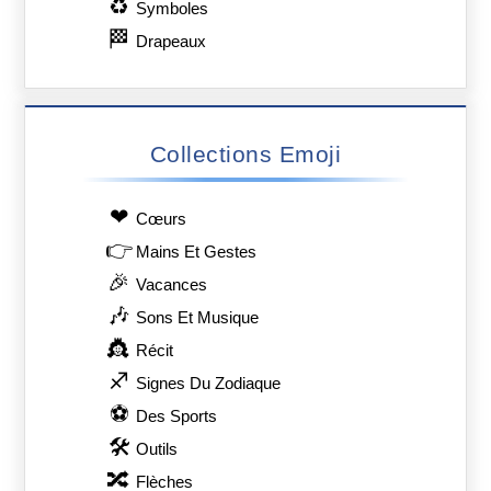
♻
Symboles
🏁
Drapeaux
Collections Emoji
❤
Сœurs
👉
Mains Et Gestes
🎉
Vacances
🎶
Sons Et Musique
👸
Récit
♐
Signes Du Zodiaque
⚽
Des Sports
🛠
Outils
🔀
Flèches