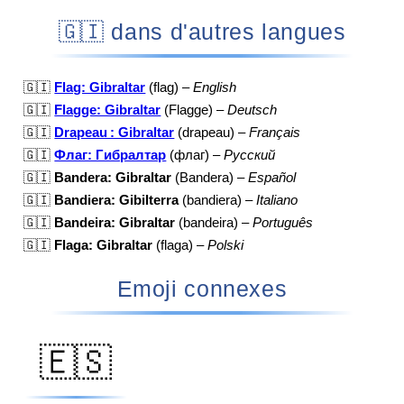
🇬🇮 dans d'autres langues
🇬🇮
Flag: Gibraltar
(flag) –
English
🇬🇮
Flagge: Gibraltar
(Flagge) –
Deutsch
🇬🇮
Drapeau : Gibraltar
(drapeau) –
Français
🇬🇮
Флаг: Гибралтар
(флаг) –
Русский
🇬🇮
Bandera: Gibraltar
(Bandera) –
Español
🇬🇮
Bandiera: Gibilterra
(bandiera) –
Italiano
🇬🇮
Bandeira: Gibraltar
(bandeira) –
Português
🇬🇮
Flaga: Gibraltar
(flaga) –
Polski
Emoji connexes
🇪🇸