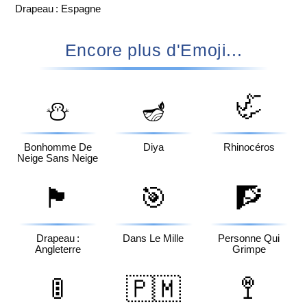
Drapeau : Espagne
Encore plus d'Emoji...
🦏
⛄
🪔
Bonhomme De
Diya
Rhinocéros
Neige Sans Neige
🏴󠁧󠁢󠁥󠁮󠁧󠁿
🎯
🧗
Drapeau :
Dans Le Mille
Personne Qui
Angleterre
Grimpe
🚦
🇵🇲
🚏