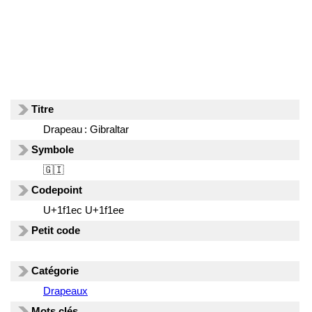
Titre
Drapeau : Gibraltar
Symbole
🇬🇮
Codepoint
U+1f1ec U+1f1ee
Petit code
Catégorie
Drapeaux
Mots clés