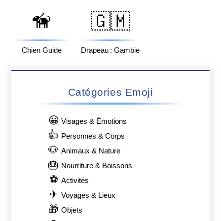
🦮
🇬🇲
Chien Guide
Drapeau : Gambie
Catégories Emoji
😀
Visages & Émotions
👍
Personnes & Corps
🐶
Animaux & Nature
🎂
Nourriture & Boissons
⚽
Activités
✈
Voyages & Lieux
🎁
Objets