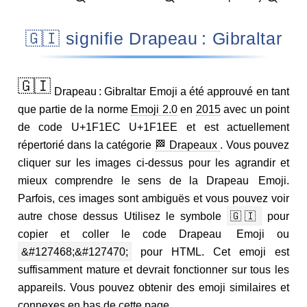
🇬🇮 signifie Drapeau : Gibraltar
🇬🇮
Drapeau : Gibraltar Emoji a été approuvé en tant
que partie de la norme
Emoji 2.0
en
2015
avec un point
de code U+1F1EC U+1F1EE et est actuellement
répertorié dans la catégorie
🏁 Drapeaux
. Vous pouvez
cliquer sur les images ci-dessus pour les agrandir et
mieux comprendre le sens de la Drapeau Emoji.
Parfois, ces images sont ambiguës et vous pouvez voir
autre chose dessus Utilisez le symbole
🇬🇮
pour
copier et coller le code Drapeau Emoji ou
&#127468;&#127470;
pour HTML. Cet emoji est
suffisamment mature et devrait fonctionner sur tous les
appareils. Vous pouvez obtenir des emoji similaires et
connexes en bas de cette page.