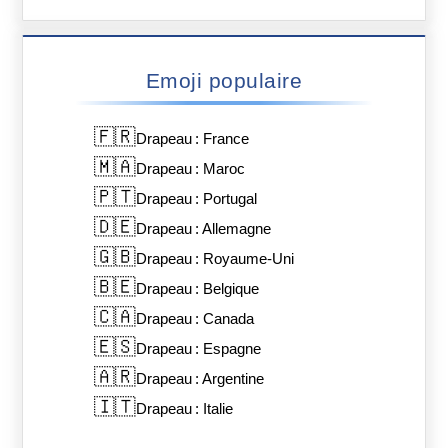
Emoji populaire
🇫🇷
Drapeau : France
🇲🇦
Drapeau : Maroc
🇵🇹
Drapeau : Portugal
🇩🇪
Drapeau : Allemagne
🇬🇧
Drapeau : Royaume-Uni
🇧🇪
Drapeau : Belgique
🇨🇦
Drapeau : Canada
🇪🇸
Drapeau : Espagne
🇦🇷
Drapeau : Argentine
🇮🇹
Drapeau : Italie