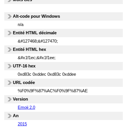
Alt-code pour Windows
n/a
Entité HTML décimale
&#127468;&#127470;
Entité HTML hex
&#x1f1ec;&#x1f1ee;
UTF-16 hex
0xd83c 0xddec 0xd83c 0xddee
URL codée
%F0%9F%87%AC%F0%9F%87%AE
Version
Emoji 2.0
An
2015