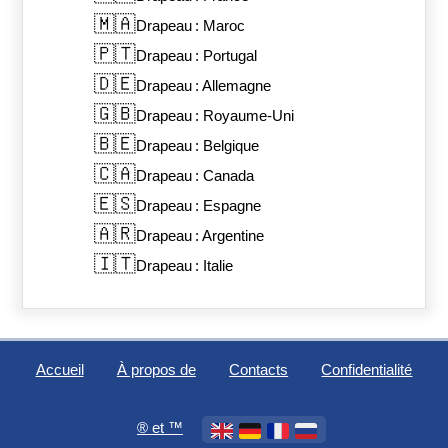
🇲🇦
Drapeau : Maroc
🇵🇹
Drapeau : Portugal
🇩🇪
Drapeau : Allemagne
🇬🇧
Drapeau : Royaume-Uni
🇧🇪
Drapeau : Belgique
🇨🇦
Drapeau : Canada
🇪🇸
Drapeau : Espagne
🇦🇷
Drapeau : Argentine
🇮🇹
Drapeau : Italie
Accueil
À propos de
Contacts
Confidentialité
®️ et ™