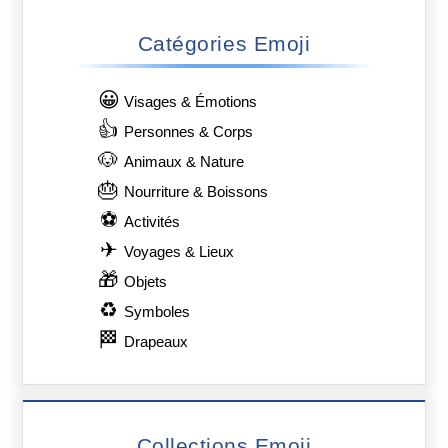
Catégories Emoji
😀
Visages & Émotions
👍
Personnes & Corps
🐶
Animaux & Nature
🎂
Nourriture & Boissons
⚽
Activités
✈
Voyages & Lieux
🎁
Objets
♻
Symboles
🏁
Drapeaux
Collections Emoji