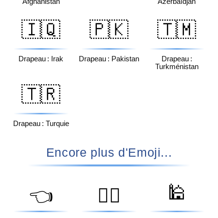
Afghanistan
Azerbaïdjan
🇮🇶
🇵🇰
🇹🇲
Drapeau : Irak
Drapeau : Pakistan
Drapeau :
Turkménistan
🇹🇷
Drapeau : Turquie
Encore plus d'Emoji...
🕌
👈
👮‍♂️