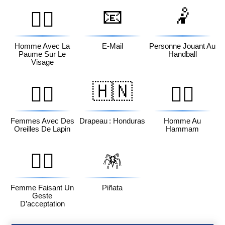
📧
🤾
🤦‍♂️
Homme Avec La
E-Mail
Personne Jouant Au
Paume Sur Le
Handball
Visage
🇭🇳
👯‍♀️
🧖‍♂️
Femmes Avec Des
Drapeau : Honduras
Homme Au
Oreilles De Lapin
Hammam
🙆‍♀️
🪅
Femme Faisant Un
Piñata
Geste
D’acceptation