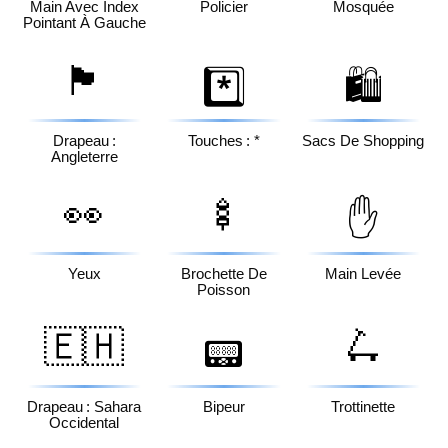
Main Avec Index
Policier
Mosquée
Pointant À Gauche
🏴󠁧󠁢󠁥󠁮󠁧󠁿
*️⃣
🛍️
Drapeau :
Touches : *
Sacs De Shopping
Angleterre
👀
🍢
✋
Yeux
Brochette De
Main Levée
Poisson
🇪🇭
🛴
📟
Drapeau : Sahara
Bipeur
Trottinette
Occidental