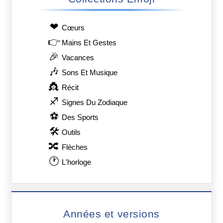
❤
Сœurs
👉
Mains Et Gestes
🎉
Vacances
🎶
Sons Et Musique
👸
Récit
♐
Signes Du Zodiaque
⚽
Des Sports
🛠
Outils
🔀
Flèches
🕐
L'horloge
Années et versions