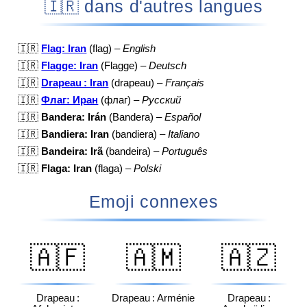
🇮🇷 dans d'autres langues
🇮🇷
Flag: Iran
(flag) –
English
🇮🇷
Flagge: Iran
(Flagge) –
Deutsch
🇮🇷
Drapeau : Iran
(drapeau) –
Français
🇮🇷
Флаг: Иран
(флаг) –
Русский
🇮🇷
Bandera: Irán
(Bandera) –
Español
🇮🇷
Bandiera: Iran
(bandiera) –
Italiano
🇮🇷
Bandeira: Irã
(bandeira) –
Português
🇮🇷
Flaga: Iran
(flaga) –
Polski
Emoji connexes
🇦🇫
🇦🇲
🇦🇿
Drapeau :
Drapeau : Arménie
Drapeau :