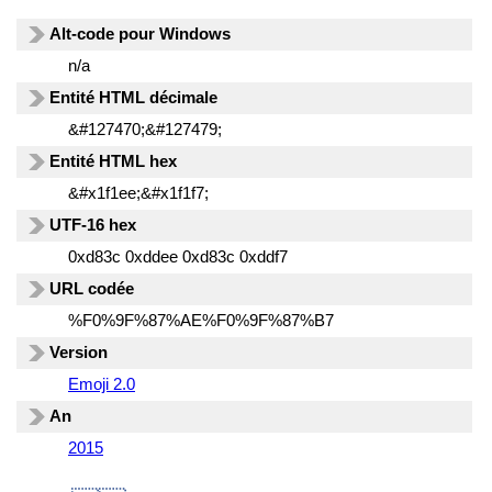
Alt-code pour Windows
n/a
Entité HTML décimale
&#127470;&#127479;
Entité HTML hex
&#x1f1ee;&#x1f1f7;
UTF-16 hex
0xd83c 0xddee 0xd83c 0xddf7
URL codée
%F0%9F%87%AE%F0%9F%87%B7
Version
Emoji 2.0
An
2015