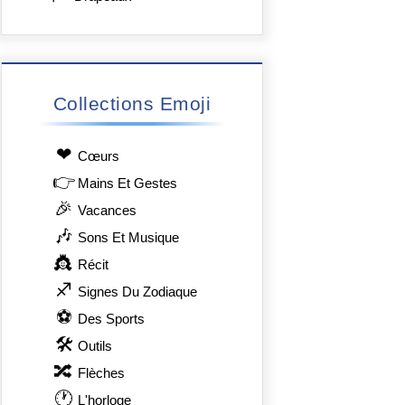
Collections Emoji
❤
Сœurs
👉
Mains Et Gestes
🎉
Vacances
🎶
Sons Et Musique
👸
Récit
♐
Signes Du Zodiaque
⚽
Des Sports
🛠
Outils
🔀
Flèches
🕐
L'horloge