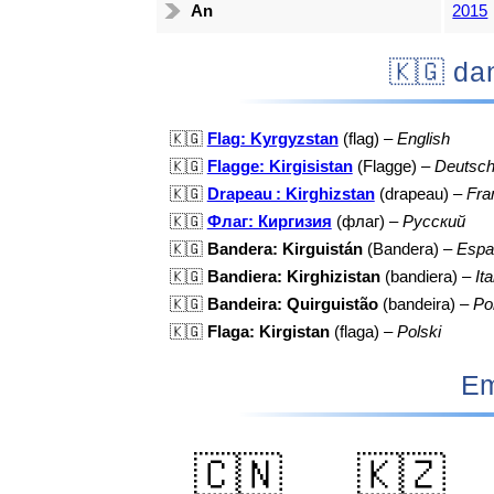
An
2015
🇰🇬
🇰🇬
Flag: Kyrgyzstan
(flag) –
English
🇰🇬
Flagge: Kirgisistan
(Flagge) –
Deutsc
🇰🇬
Drapeau : Kirghizstan
(drapeau) –
Fra
🇰🇬
Флаг: Киргизия
(флаг) –
Русский
🇰🇬
Bandera: Kirguistán
(Bandera) –
Espa
🇰🇬
Bandiera: Kirghizistan
(bandiera) –
Ita
🇰🇬
Bandeira: Quirguistão
(bandeira) –
Po
🇰🇬
Flaga: Kirgistan
(flaga) –
Polski
Em
🇨🇳
🇰🇿