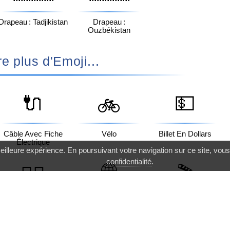
Drapeau : Tadjikistan
Drapeau :
Ouzbékistan
e plus d'Emoji...
🔌
💵
🚲
Câble Avec Fiche
Vélo
Billet En Dollars
Électrique
eilleure expérience. En poursuivant votre navigation sur ce site, vous
confidentialité
.
🌐
👩‍✈️
🎬
Pilote Femme
Globe Avec
Clap
Méridiens