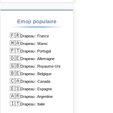
Emoji populaire
🇫🇷
Drapeau : France
🇲🇦
Drapeau : Maroc
🇵🇹
Drapeau : Portugal
🇩🇪
Drapeau : Allemagne
🇬🇧
Drapeau : Royaume-Uni
🇧🇪
Drapeau : Belgique
🇨🇦
Drapeau : Canada
🇪🇸
Drapeau : Espagne
🇦🇷
Drapeau : Argentine
🇮🇹
Drapeau : Italie