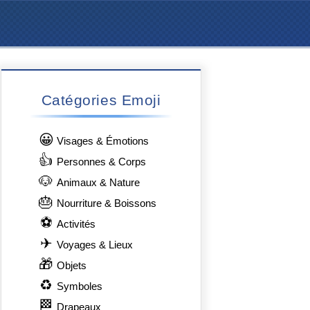
Catégories Emoji
😀
Visages & Émotions
👍
Personnes & Corps
🐶
Animaux & Nature
🎂
Nourriture & Boissons
⚽
Activités
✈
Voyages & Lieux
🎁
Objets
♻
Symboles
🏁
Drapeaux