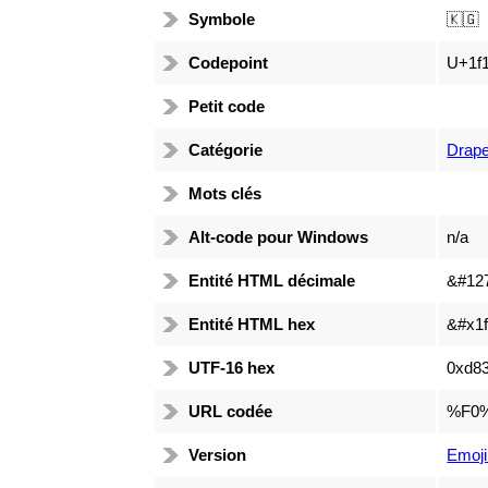
Symbole
🇰🇬
Codepoint
U+1f1
Petit code
Catégorie
Drap
Mots clés
Alt-code pour Windows
n/a
Entité HTML décimale
&#12
Entité HTML hex
&#x1f
UTF-16 hex
0xd83
URL codée
%F0
Version
Emoji