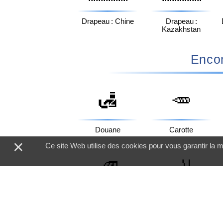
Drapeau : Chine
Drapeau :
Kazakhstan
Encor
🛃
🥕
Douane
Carotte
×
Ce site Web utilise des cookies pour vous garantir la m
🚅
🦶
Train À Grande
Pied
Vitesse