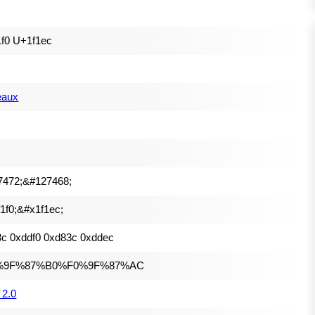
f0 U+1f1ec
eaux
7472;&#127468;
1f0;&#x1f1ec;
c 0xddf0 0xd83c 0xddec
%9F%87%B0%F0%9F%87%AC
 2.0