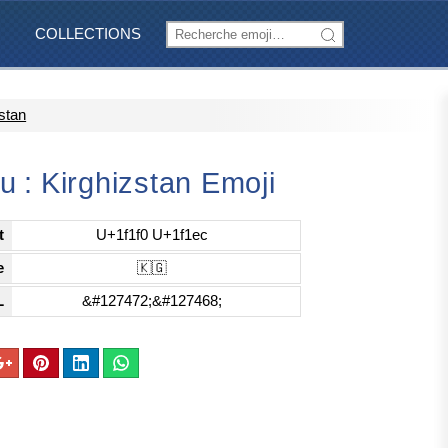
COLLECTIONS
stan
 : Kirghizstan Emoji
t
U+1f1f0 U+1f1ec
e
🇰🇬
L
&#127472;&#127468;