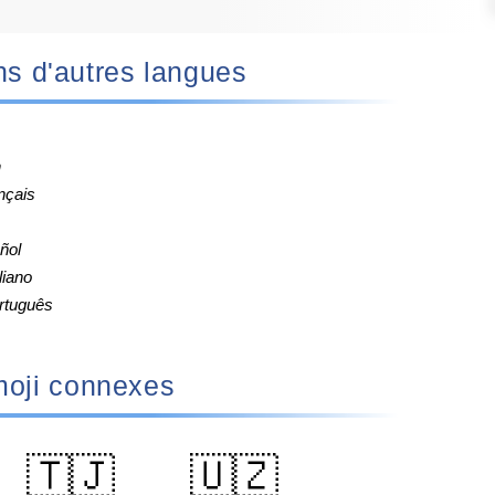
 dans d'autres langues
h
nçais
ñol
liano
rtuguês
oji connexes
🇹🇯
🇺🇿