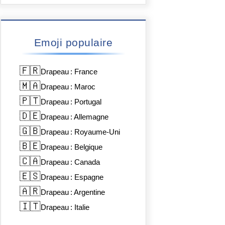
Emoji populaire
🇫🇷
Drapeau : France
🇲🇦
Drapeau : Maroc
🇵🇹
Drapeau : Portugal
🇩🇪
Drapeau : Allemagne
🇬🇧
Drapeau : Royaume-Uni
🇧🇪
Drapeau : Belgique
🇨🇦
Drapeau : Canada
🇪🇸
Drapeau : Espagne
🇦🇷
Drapeau : Argentine
🇮🇹
Drapeau : Italie