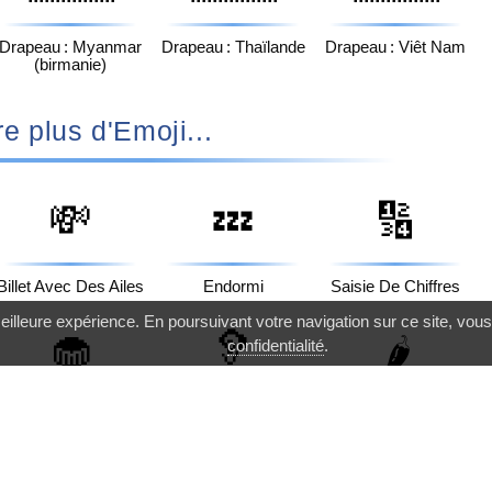
Drapeau : Myanmar
Drapeau : Thaïlande
Drapeau : Viêt Nam
(birmanie)
e plus d'Emoji...
💸
💤
🔢
Billet Avec Des Ailes
Endormi
Saisie De Chiffres
eilleure expérience. En poursuivant votre navigation sur ce site, vous
🧁
🦻
🌶️
confidentialité
.
Cupcake
Oreille Appareillée
Piment Rouge
🧞
🛅
🐽