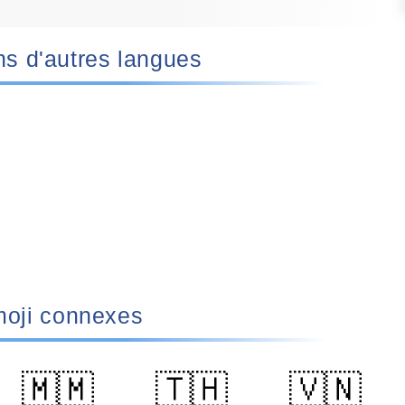
 dans d'autres langues
oji connexes
🇲🇲
🇹🇭
🇻🇳