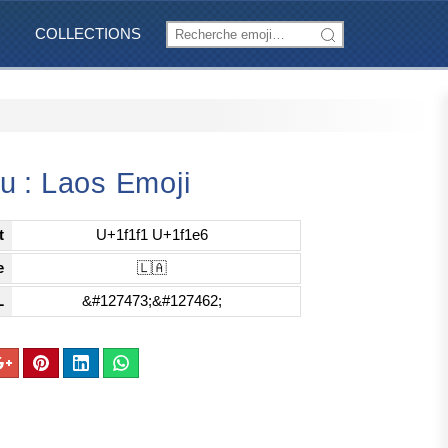
COLLECTIONS
u : Laos Emoji
t
U+1f1f1 U+1f1e6
e
🇱🇦
L
&#127473;&#127462;