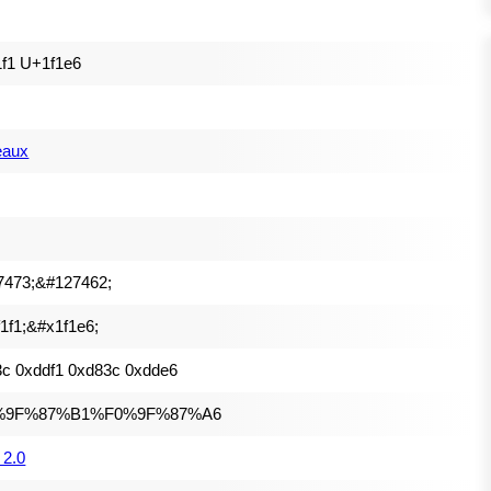
f1 U+1f1e6
eaux
7473;&#127462;
1f1;&#x1f1e6;
c 0xddf1 0xd83c 0xdde6
%9F%87%B1%F0%9F%87%A6
 2.0