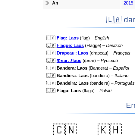
An
2015
🇱🇦
🇱🇦
Flag: Laos
(flag) –
English
🇱🇦
Flagge: Laos
(Flagge) –
Deutsch
🇱🇦
Drapeau : Laos
(drapeau) –
Français
🇱🇦
Флаг: Лаос
(флаг) –
Русский
🇱🇦
Bandera: Laos
(Bandera) –
Español
🇱🇦
Bandiera: Laos
(bandiera) –
Italiano
🇱🇦
Bandeira: Laos
(bandeira) –
Português
🇱🇦
Flaga: Laos
(flaga) –
Polski
Em
🇨🇳
🇰🇭