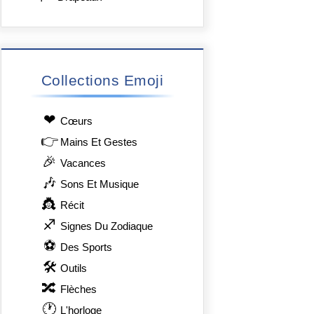
Collections Emoji
❤
Сœurs
👉
Mains Et Gestes
🎉
Vacances
🎶
Sons Et Musique
👸
Récit
♐
Signes Du Zodiaque
⚽
Des Sports
🛠
Outils
🔀
Flèches
🕐
L'horloge