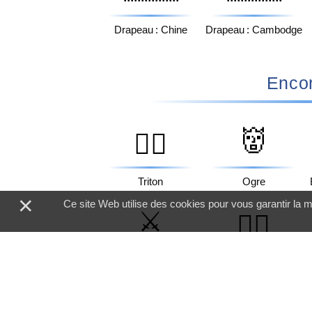
Drapeau : Chine
Drapeau : Cambodge
Encor
👹
🧜‍♂️
Triton
Ogre
×
Ce site Web utilise des cookies pour vous garantir la m
⚔️
💂‍♀️
Épées Croisées
Garde Femme
👰
🇬🇭