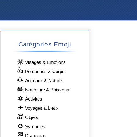
Catégories Emoji
😀
Visages & Émotions
👍
Personnes & Corps
🐶
Animaux & Nature
🎂
Nourriture & Boissons
⚽
Activités
✈
Voyages & Lieux
🎁
Objets
♻
Symboles
🏁
Drapeaux