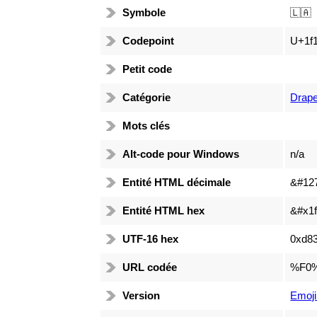
Symbole
🇱🇦
Codepoint
U+1f1
Petit code
Catégorie
Drap
Mots clés
Alt-code pour Windows
n/a
Entité HTML décimale
&#12
Entité HTML hex
&#x1f
UTF-16 hex
0xd83
URL codée
%F0
Version
Emoji