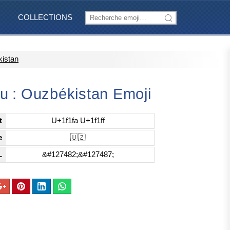
COLLECTIONS
kistan
u : Ouzbékistan Emoji
t
U+1f1fa U+1f1ff
e
🇺🇿
L
&#127482;&#127487;