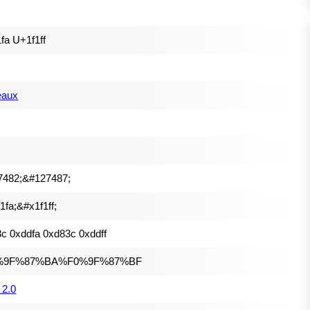
fa U+1f1ff
eaux
7482;&#127487;
1fa;&#x1f1ff;
c 0xddfa 0xd83c 0xddff
%9F%87%BA%F0%9F%87%BF
 2.0