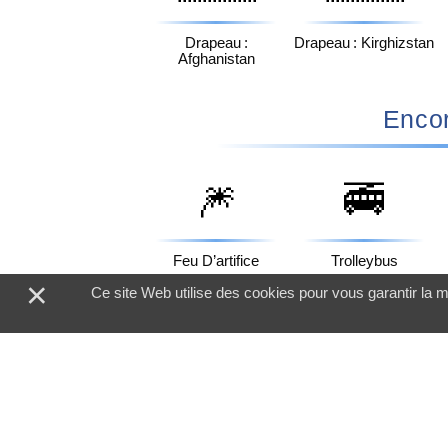
Drapeau :
Drapeau : Kirghizstan
Afghanistan
Encor
🎆
🚎
Feu D’artifice
Trolleybus
×
Ce site Web utilise des cookies pour vous garantir la m
👢
🈯
Botte De Femme
Bouton Réservé En
Japonais