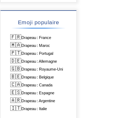
Emoji populaire
🇫🇷
Drapeau : France
🇲🇦
Drapeau : Maroc
🇵🇹
Drapeau : Portugal
🇩🇪
Drapeau : Allemagne
🇬🇧
Drapeau : Royaume-Uni
🇧🇪
Drapeau : Belgique
🇨🇦
Drapeau : Canada
🇪🇸
Drapeau : Espagne
🇦🇷
Drapeau : Argentine
🇮🇹
Drapeau : Italie