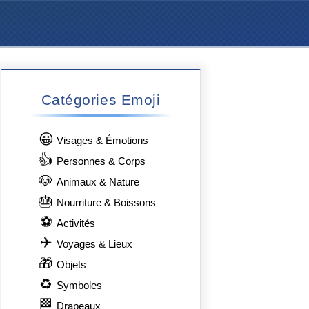
Catégories Emoji
😀
Visages & Émotions
👍
Personnes & Corps
🐶
Animaux & Nature
🎂
Nourriture & Boissons
⚽
Activités
✈
Voyages & Lieux
🎁
Objets
♻
Symboles
🏁
Drapeaux