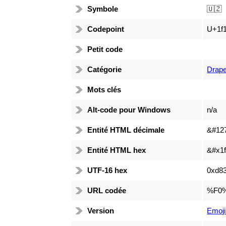
Symbole
🇺🇿
Codepoint
U+1f1
Petit code
Catégorie
Drap
Mots clés
Alt-code pour Windows
n/a
Entité HTML décimale
&#12
Entité HTML hex
&#x1f
UTF-16 hex
0xd83
URL codée
%F0
Version
Emoji