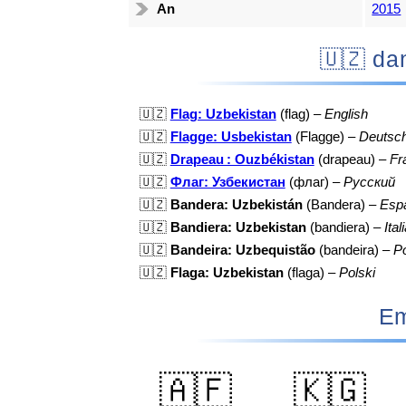
An
2015
🇺🇿
🇺🇿
Flag: Uzbekistan
(flag) –
English
🇺🇿
Flagge: Usbekistan
(Flagge) –
Deutsc
🇺🇿
Drapeau : Ouzbékistan
(drapeau) –
Fr
🇺🇿
Флаг: Узбекистан
(флаг) –
Русский
🇺🇿
Bandera: Uzbekistán
(Bandera) –
Esp
🇺🇿
Bandiera: Uzbekistan
(bandiera) –
Ital
🇺🇿
Bandeira: Uzbequistão
(bandeira) –
P
🇺🇿
Flaga: Uzbekistan
(flaga) –
Polski
Em
🇦🇫
🇰🇬