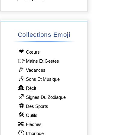
Collections Emoji
❤
Сœurs
👉
Mains Et Gestes
🎉
Vacances
🎶
Sons Et Musique
👸
Récit
♐
Signes Du Zodiaque
⚽
Des Sports
🛠
Outils
🔀
Flèches
🕐
L'horloge