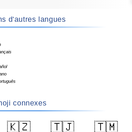
 dans d'autres langues
h
ançais
añol
iano
ortuguês
oji connexes
🇰🇿
🇹🇯
🇹🇲