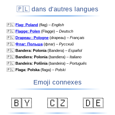
🇵🇱 dans d'autres langues
🇵🇱
Flag: Poland
(flag) –
English
🇵🇱
Flagge: Polen
(Flagge) –
Deutsch
🇵🇱
Drapeau : Pologne
(drapeau) –
Français
🇵🇱
Флаг: Польша
(флаг) –
Русский
🇵🇱
Bandera: Polonia
(Bandera) –
Español
🇵🇱
Bandiera: Polonia
(bandiera) –
Italiano
🇵🇱
Bandeira: Polônia
(bandeira) –
Português
🇵🇱
Flaga: Polska
(flaga) –
Polski
Emoji connexes
🇧🇾
🇨🇿
🇩🇪