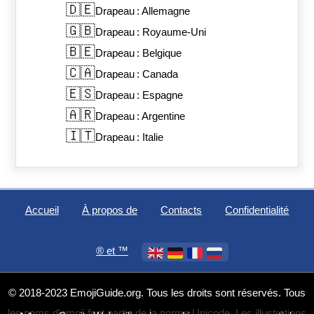
🇩🇪
Drapeau : Allemagne
🇬🇧
Drapeau : Royaume-Uni
🇧🇪
Drapeau : Belgique
🇨🇦
Drapeau : Canada
🇪🇸
Drapeau : Espagne
🇦🇷
Drapeau : Argentine
🇮🇹
Drapeau : Italie
Accueil
À propos de
Contacts
Confidentialité
®️ et ™
© 2018-2023 EmojiGuide.org. Tous les droits sont réservés. Tous
les noms d'emoji font partie de la norme Unicode. Les illustrations