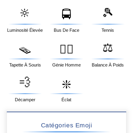
🔆
🎾
🚍
Luminosité Élevée
Bus De Face
Tennis
⚖️
🪤
🧞‍♂️
Tapette À Souris
Génie Homme
Balance À Poids
💨
❇️
Décamper
Éclat
Catégories Emoji