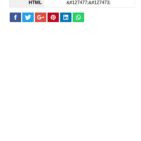
HTML
&#127477;&#127473;