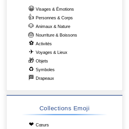
😀
Visages & Émotions
👍
Personnes & Corps
🐶
Animaux & Nature
🎂
Nourriture & Boissons
⚽
Activités
✈
Voyages & Lieux
🎁
Objets
♻
Symboles
🏁
Drapeaux
Collections Emoji
❤
Сœurs