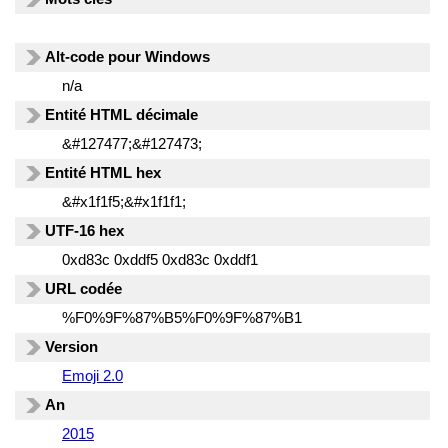
Alt-code pour Windows
n/a
Entité HTML décimale
&#127477;&#127473;
Entité HTML hex
&#x1f1f5;&#x1f1f1;
UTF-16 hex
0xd83c 0xddf5 0xd83c 0xddf1
URL codée
%F0%9F%87%B5%F0%9F%87%B1
Version
Emoji 2.0
An
2015