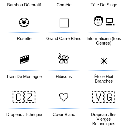
Bambou Décoratif
Comète
Tête De Singe
🧑‍💻
🏵️
⬜
Rosette
Grand Carré Blanc
Informaticien (tous
Genres)
🚞
🌺
✴️
Train De Montagne
Hibiscus
Étoile Huit
Branches
🇨🇿
🤍
🇻🇬
Drapeau : Tchéquie
Cœur Blanc
Drapeau : Îles
Vierges
Britanniques