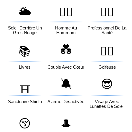
🌥️
🧖‍♂️
👨‍⚕️
Soleil Derrière Un
Homme Au
Professionnel De La
Gros Nuage
Hammam
Santé
💑
📚
🏌️‍♀️
Livres
Couple Avec Cœur
Golfeuse
🔕
😎
⛩️
Sanctuaire Shinto
Alarme Désactivée
Visage Avec
Lunettes De Soleil
😚
🎩