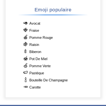
Emoji populaire
🥑
Avocat
🍓
Fraise
🍎
Pomme Rouge
🍇
Raisin
🍼
Biberon
🍯
Pot De Miel
🍏
Pomme Verte
🍉
Pastèque
🍾
Bouteille De Champagne
🥕
Carotte