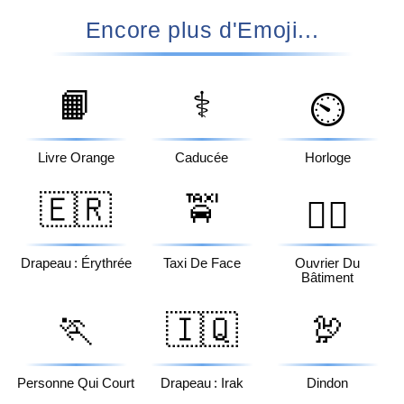
Encore plus d'Emoji...
📙
⚕️
⏲️
Livre Orange
Caducée
Horloge
🇪🇷
🚖
👷‍♂️
Drapeau : Érythrée
Taxi De Face
Ouvrier Du
Bâtiment
🏃
🇮🇶
🦃
Personne Qui Court
Drapeau : Irak
Dindon