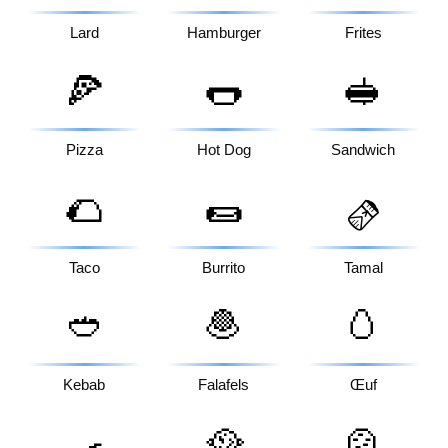
Lard
Hamburger
Frites
🍕
🌭
🥪
Pizza
Hot Dog
Sandwich
🌮
🌯
🫔
Taco
Burrito
Tamal
🥙
🧆
🥚
Kebab
Falafels
Œuf
🍳
🥘
🍲