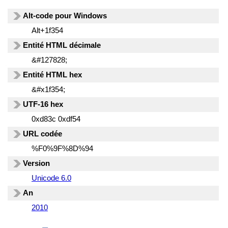
Alt-code pour Windows
Alt+1f354
Entité HTML décimale
&#127828;
Entité HTML hex
&#x1f354;
UTF-16 hex
0xd83c 0xdf54
URL codée
%F0%9F%8D%94
Version
Unicode 6.0
An
2010