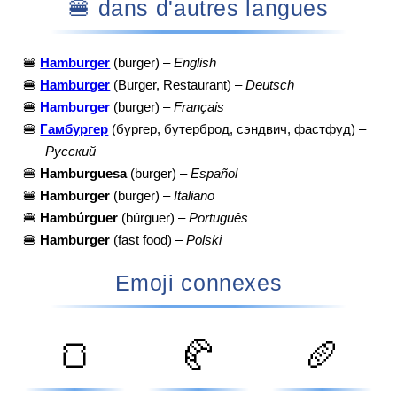
🍔 dans d'autres langues
🍔
Hamburger
(burger) –
English
🍔
Hamburger
(Burger, Restaurant) –
Deutsch
🍔
Hamburger
(burger) –
Français
🍔
Гамбургер
(бургер, бутерброд, сэндвич, фастфуд) –
Русский
🍔
Hamburguesa
(burger) –
Español
🍔
Hamburger
(burger) –
Italiano
🍔
Hambúrguer
(búrguer) –
Português
🍔
Hamburger
(fast food) –
Polski
Emoji connexes
🍞
🥐
🥖