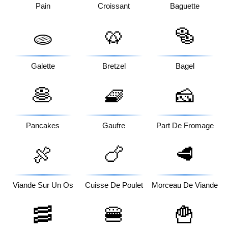
Pain
Croissant
Baguette
🥨
🥯
🫓
Galette
Bretzel
Bagel
🥞
🧇
🧀
Pancakes
Gaufre
Part De Fromage
🍖
🍗
🥩
Viande Sur Un Os
Cuisse De Poulet
Morceau De Viande
🥓
🍔
🍟