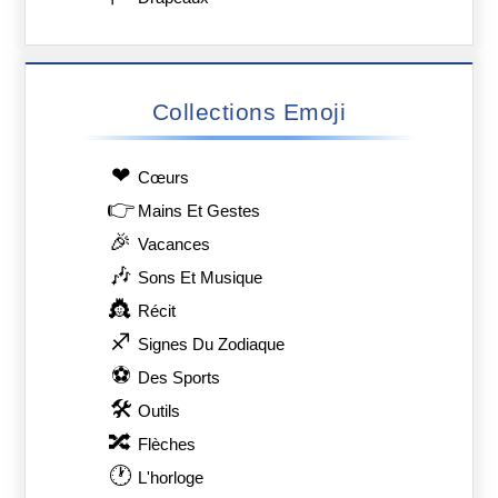
Collections Emoji
❤
Сœurs
👉
Mains Et Gestes
🎉
Vacances
🎶
Sons Et Musique
👸
Récit
♐
Signes Du Zodiaque
⚽
Des Sports
🛠
Outils
🔀
Flèches
🕐
L'horloge