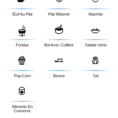
Œuf Au Plat
Plat Mitonné
Marmite
🥣
🥗
🫕
Fondue
Bol Avec Cuillère
Salade Verte
🍿
🧈
🧂
Pop-Corn
Beurre
Sel
🥫
Aliments En
Conserve