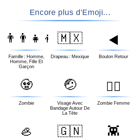
Encore plus d'Emoji...
👨‍👨‍👧‍👦
🇲🇽
◀️
Famille : Homme,
Drapeau : Mexique
Bouton Retour
Homme, Fille Et
Garçon
🧟
🤕
🧟‍♀️
Zombie
Visage Avec
Zombie Femme
Bandage Autour De
La Tête
🦪
🇬🇳
👾