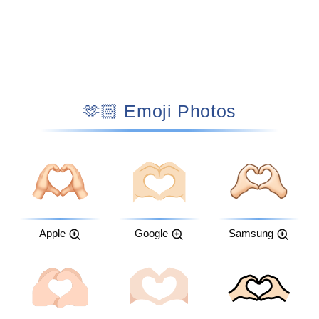
🫶🏻 Emoji Photos
Apple
Google
Samsung