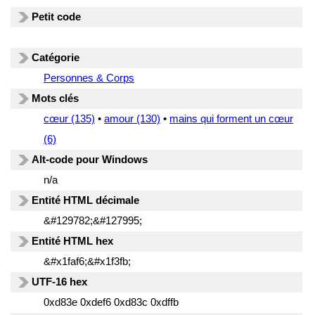
Petit code
Catégorie
Personnes & Corps
Mots clés
cœur (135)
•
amour (130)
•
mains qui forment un cœur
(6)
Alt-code pour Windows
n/a
Entité HTML décimale
&#129782;&#127995;
Entité HTML hex
&#x1faf6;&#x1f3fb;
UTF-16 hex
0xd83e 0xdef6 0xd83c 0xdffb