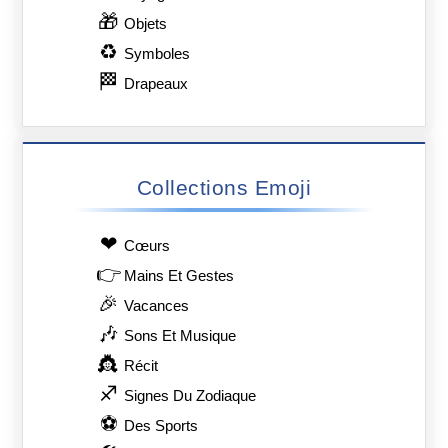
🎁
Objets
♻
Symboles
🏁
Drapeaux
Collections Emoji
❤
Сœurs
👉
Mains Et Gestes
🎉
Vacances
🎶
Sons Et Musique
👸
Récit
♐
Signes Du Zodiaque
⚽
Des Sports