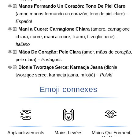
🫶🏻
Manos Formando Un Corazón: Tono De Piel Claro
(amor, manos formando un corazón, tono de piel claro) –
Español
🫶🏻
Mani a Cuore: Carnagione Chiara
(amore, carnagione
chiara, cuore, mani a cuore, ti amo, ti voglio bene) –
Italiano
🫶🏻
Mãos De Coração: Pele Clara
(amor, mãos de coração,
pele clara) –
Português
🫶🏻
Dłonie Tworzące Serce: Karnacja Jasna
(dłonie
tworzące serce, karnacja jasna, miłość) –
Polski
Emoji connexes
👏
🙌
🫶
Applaudissements
Mains Levées
Mains Qui Forment