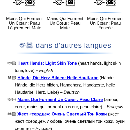
🫶🏽
🫶🏾
🫶🏿
Mains Qui Forment
Mains Qui Forment
Mains Qui Forment
Un Cœur : Peau
Un Cœur : Peau
Un Cœur : Peau
Légèrement Mate
Mate
Foncée
🫶🏻 dans d'autres langues
🫶🏻
Heart Hands: Light Skin Tone
(heart hands, light skin
tone, love) –
English
🫶🏻
Hände, Die Herz Bilden: Helle Hautfarbe
(Hände,
Hände, die Herz bilden, Händeherz, Handgeste, helle
Hautfarbe, Herz, Liebe) –
Deutsch
🫶🏻
Mains Qui Forment Un Cœur : Peau Claire
(amour,
cœur, mains qui forment un cœur, peau claire) –
Français
🫶🏻
Жест «сердце»: Очень Светлый Тон Кожи
(жест,
жест «сердце», любовь, очень светлый тон кожи, руки,
сердце) –
Русский