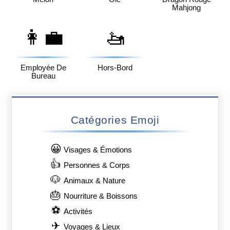
Mahjong
👩‍💼
🚤
Employée De
Hors-Bord
Bureau
Catégories Emoji
😀
Visages & Émotions
👍
Personnes & Corps
🐶
Animaux & Nature
🎂
Nourriture & Boissons
⚽
Activités
✈
Voyages & Lieux