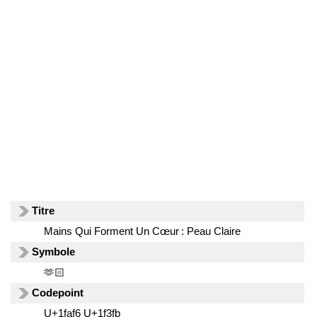
Titre
Mains Qui Forment Un Cœur : Peau Claire
Symbole
🫶🏻
Codepoint
U+1faf6 U+1f3fb