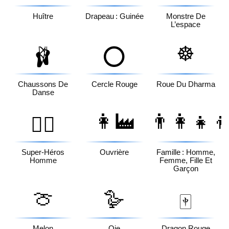
Huître
Drapeau : Guinée
Monstre De
L’espace
☸️
🩰
⭕
Chaussons De
Cercle Rouge
Roue Du Dharma
Danse
👩‍🏭
👨‍👩‍👧‍
🦸‍♂️
Super-Héros
Ouvrière
Famille : Homme,
Homme
Femme, Fille Et
Garçon
🍈
🪿
🀄
Melon
Oie
Dragon Rouge