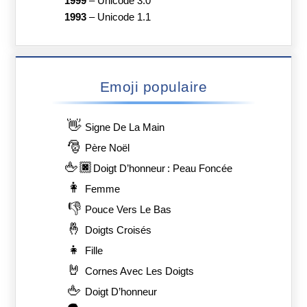
1999
–
Unicode 3.0
1993
–
Unicode 1.1
Emoji populaire
👋
Signe De La Main
🎅
Père Noël
🖕🏿
Doigt D’honneur : Peau Foncée
👩
Femme
👎
Pouce Vers Le Bas
🤞
Doigts Croisés
👧
Fille
🤘
Cornes Avec Les Doigts
🖕
Doigt D’honneur