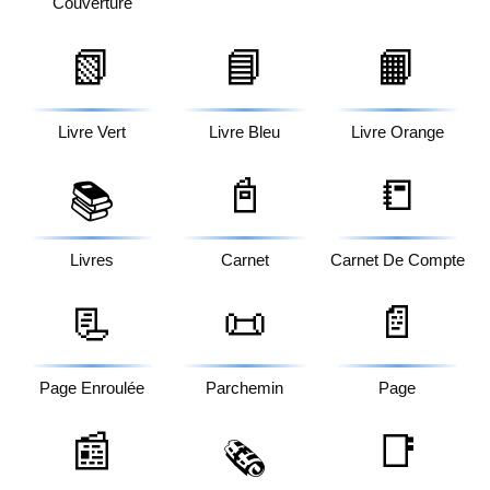
Couverture
📗
📘
📙
Livre Vert
Livre Bleu
Livre Orange
📓
📒
📚
Livres
Carnet
Carnet De Compte
📃
📜
📄
Page Enroulée
Parchemin
Page
📰
📑
🗞️