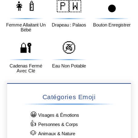
👩‍🍼
🇵🇼
⏺️
Femme Allaitant Un
Drapeau : Palaos
Bouton Enregistrer
Bébé
🔐
🚱
Cadenas Fermé
Eau Non Potable
Avec Clé
Catégories Emoji
😀
Visages & Émotions
👍
Personnes & Corps
🐶
Animaux & Nature