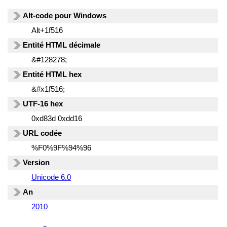
Alt-code pour Windows
Alt+1f516
Entité HTML décimale
&#128278;
Entité HTML hex
&#x1f516;
UTF-16 hex
0xd83d 0xdd16
URL codée
%F0%9F%94%96
Version
Unicode 6.0
An
2010