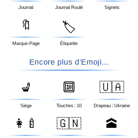
Journal
Journal Roulé
Signets
🔖
🏷️
Marque-Page
Étiquette
Encore plus d'Emoji...
💺
🔟
🇺🇦
Siège
Touches : 10
Drapeau : Ukraine
👩‍🍼
🇬🇳
🕋