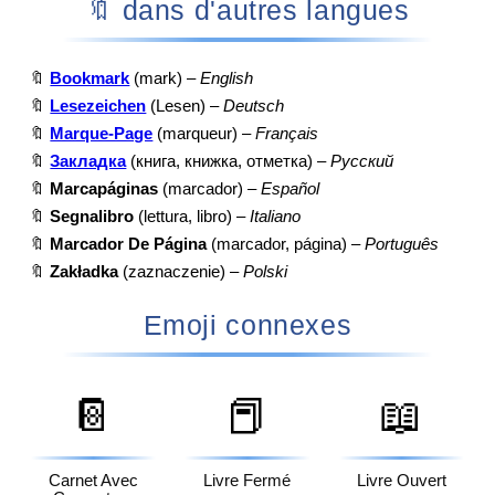
🔖 dans d'autres langues
🔖
Bookmark
(mark) –
English
🔖
Lesezeichen
(Lesen) –
Deutsch
🔖
Marque-Page
(marqueur) –
Français
🔖
Закладка
(книга, книжка, отметка) –
Русский
🔖
Marcapáginas
(marcador) –
Español
🔖
Segnalibro
(lettura, libro) –
Italiano
🔖
Marcador De Página
(marcador, página) –
Português
🔖
Zakładka
(zaznaczenie) –
Polski
Emoji connexes
📔
📕
📖
Carnet Avec
Livre Fermé
Livre Ouvert