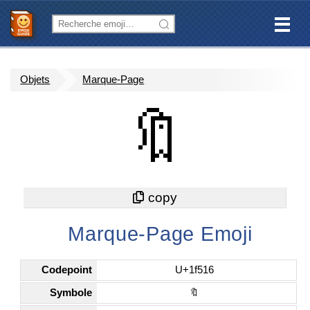
Objets
Marque-Page
🔖
Marque-Page Emoji
Codepoint
U+1f516
Symbole
🔖