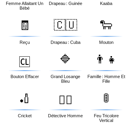
Femme Allaitant Un
Drapeau : Guinée
Kaaba
Bébé
🧾
🇨🇺
🐑
Reçu
Drapeau : Cuba
Mouton
🔷
👨‍👧
🆑
Bouton Effacer
Grand Losange
Famille : Homme Et
Bleu
Fille
🏏
🚦
🕵️‍♂️
Cricket
Détective Homme
Feu Tricolore
Vertical