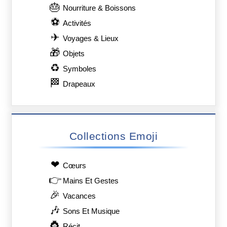
🎂
Nourriture & Boissons
⚽
Activités
✈
Voyages & Lieux
🎁
Objets
♻
Symboles
🏁
Drapeaux
Collections Emoji
❤
Сœurs
👉
Mains Et Gestes
🎉
Vacances
🎶
Sons Et Musique
👸
Récit