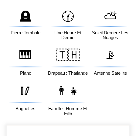
🪦
🕜
⛅
Pierre Tombale
Une Heure Et
Soleil Derrière Les
Demie
Nuages
🎹
🇹🇭
📡
Piano
Drapeau : Thaïlande
Antenne Satellite
🥢
👨‍👧
Baguettes
Famille : Homme Et
Fille