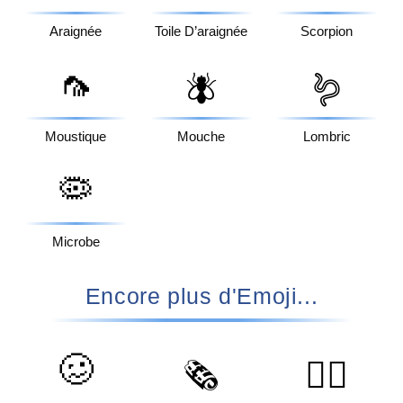
Araignée
Toile D’araignée
Scorpion
🦟
🪰
🪱
Moustique
Mouche
Lombric
🦠
Microbe
Encore plus d'Emoji...
🥴
🗞️
🤼‍♀️