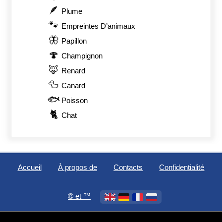
🪶
Plume
🐾
Empreintes D’animaux
🦋
Papillon
🍄
Champignon
🦊
Renard
🦆
Canard
🐟
Poisson
🐈
Chat
Accueil
À propos de
Contacts
Confidentialité
®️ et ™