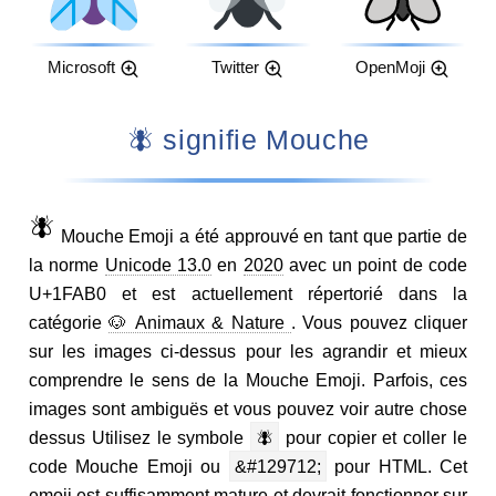
Microsoft
Twitter
OpenMoji
🪰 signifie Mouche
🪰
Mouche Emoji a été approuvé en tant que partie de
la norme
Unicode 13.0
en
2020
avec un point de code
U+1FAB0 et est actuellement répertorié dans la
catégorie
🐶 Animaux & Nature
. Vous pouvez cliquer
sur les images ci-dessus pour les agrandir et mieux
comprendre le sens de la Mouche Emoji. Parfois, ces
images sont ambiguës et vous pouvez voir autre chose
dessus Utilisez le symbole
🪰
pour copier et coller le
code Mouche Emoji ou
&#129712;
pour HTML. Cet
emoji est suffisamment mature et devrait fonctionner sur