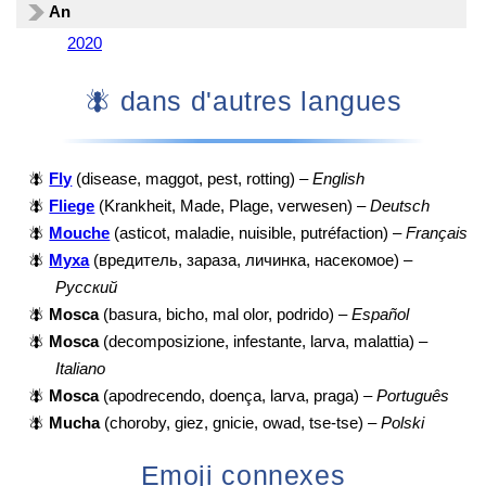
An
2020
🪰 dans d'autres langues
🪰
Fly
(disease, maggot, pest, rotting) –
English
🪰
Fliege
(Krankheit, Made, Plage, verwesen) –
Deutsch
🪰
Mouche
(asticot, maladie, nuisible, putréfaction) –
Français
🪰
Муха
(вредитель, зараза, личинка, насекомое) –
Русский
🪰
Mosca
(basura, bicho, mal olor, podrido) –
Español
🪰
Mosca
(decomposizione, infestante, larva, malattia) –
Italiano
🪰
Mosca
(apodrecendo, doença, larva, praga) –
Português
🪰
Mucha
(choroby, giez, gnicie, owad, tse-tse) –
Polski
Emoji connexes