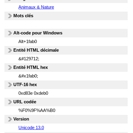
Animaux & Nature
Mots clés
Alt-code pour Windows
Alt+1fab0
Entité HTML décimale
&#129712;
Entité HTML hex
&#x1fab0;
UTF-16 hex
0xd83e 0xdeb0
URL codée
%F0%9F%AA%B0
Version
Unicode 13.0