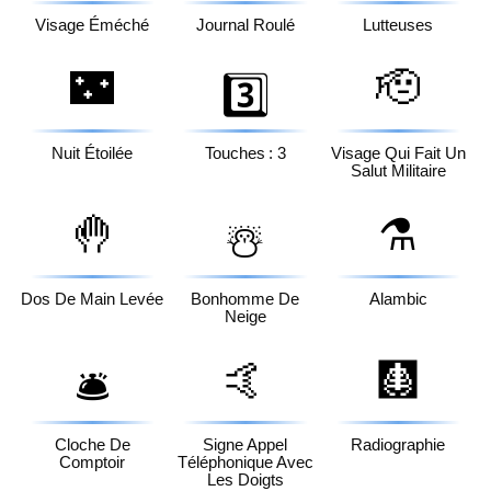
Visage Éméché
Journal Roulé
Lutteuses
🌃
🫡
3️⃣
Nuit Étoilée
Touches : 3
Visage Qui Fait Un
Salut Militaire
🤚
⚗️
☃️
Dos De Main Levée
Bonhomme De
Alambic
Neige
🤙
🩻
🛎️
Cloche De
Signe Appel
Radiographie
Comptoir
Téléphonique Avec
Les Doigts