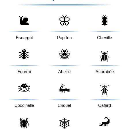
🐌
🦋
🐛
Escargot
Papillon
Chenille
🐜
🐝
🪲
Fourmi
Abeille
Scarabée
🐞
🦗
🪳
Coccinelle
Criquet
Cafard
🦂
🕷️
🕸️