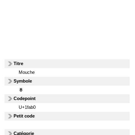
Titre
Mouche
Symbole
🪰
Codepoint
U+1fab0
Petit code
Catégorie