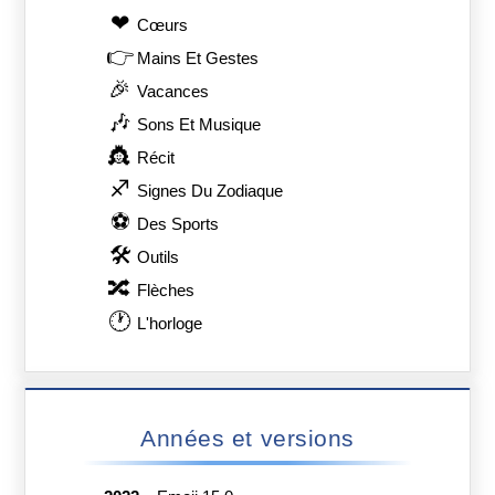
❤
Сœurs
👉
Mains Et Gestes
🎉
Vacances
🎶
Sons Et Musique
👸
Récit
♐
Signes Du Zodiaque
⚽
Des Sports
🛠
Outils
🔀
Flèches
🕐
L'horloge
Années et versions