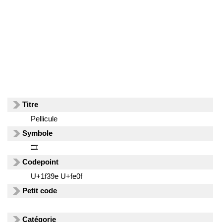
Titre
Pellicule
Symbole
🎞️
Codepoint
U+1f39e U+fe0f
Petit code
Catégorie