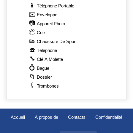
📱
Téléphone Portable
✉️
Enveloppe
📷
Appareil Photo
📦
Colis
👟
Chaussure De Sport
☎️
Téléphone
🔧
Clé À Molette
💍
Bague
📁
Dossier
🖇️
Trombones
Accueil
À propos de
Contacts
Confidentialité