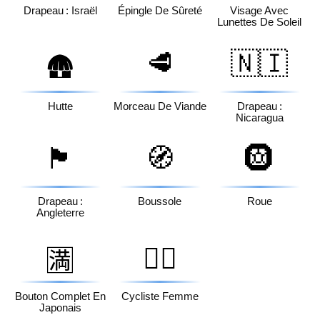
Drapeau : Israël
Épingle De Sûreté
Visage Avec
Lunettes De Soleil
🥩
🇳🇮
🛖
Hutte
Morceau De Viande
Drapeau :
Nicaragua
🏴󠁧󠁢󠁥󠁮󠁧󠁿
🧭
🛞
Drapeau :
Boussole
Roue
Angleterre
🚴‍♀️
🈵
Bouton Complet En
Cycliste Femme
Japonais