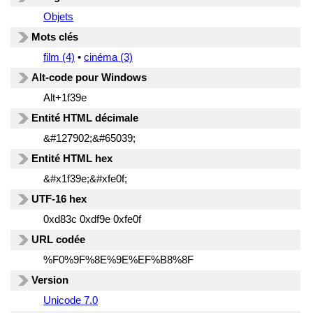
Objets
Mots clés
film (4)
•
cinéma (3)
Alt-code pour Windows
Alt+1f39e
Entité HTML décimale
&#127902;&#65039;
Entité HTML hex
&#x1f39e;&#xfe0f;
UTF-16 hex
0xd83c 0xdf9e 0xfe0f
URL codée
%F0%9F%8E%9E%EF%B8%8F
Version
Unicode 7.0