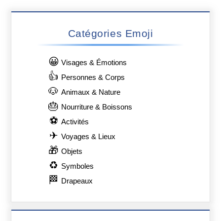
Catégories Emoji
😀
Visages & Émotions
👍
Personnes & Corps
🐶
Animaux & Nature
🎂
Nourriture & Boissons
⚽
Activités
✈
Voyages & Lieux
🎁
Objets
♻
Symboles
🏁
Drapeaux