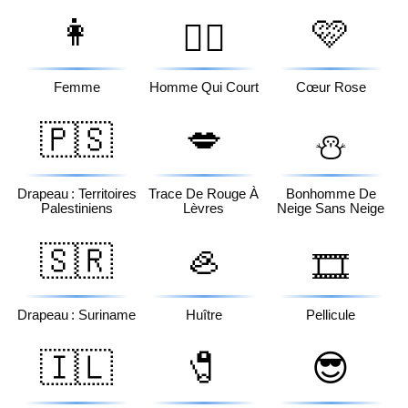
👩
🩷
🏃‍♂️
Femme
Homme Qui Court
Cœur Rose
🇵🇸
💋
⛄
Drapeau : Territoires
Trace De Rouge À
Bonhomme De
Palestiniens
Lèvres
Neige Sans Neige
🇸🇷
🦪
🎞️
Drapeau : Suriname
Huître
Pellicule
🇮🇱
🧷
😎