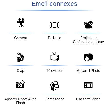
Emoji connexes
🎥
🎞️
📽️
Caméra
Pellicule
Projecteur
Cinématographique
🎬
📺
📷
Clap
Téléviseur
Appareil Photo
📸
📼
📹
Appareil Photo Avec
Caméscope
Cassette Vidéo
Flash