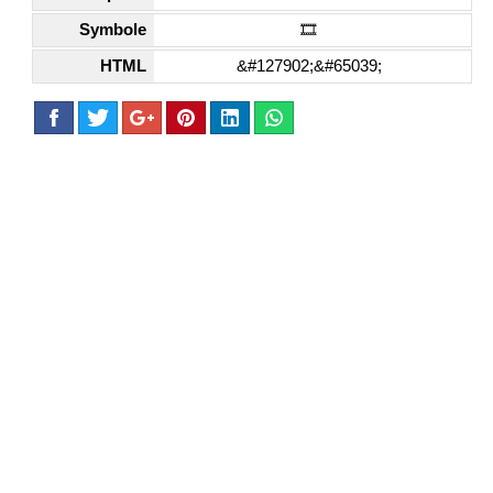
Symbole
🎞️
HTML
&#127902;&#65039;