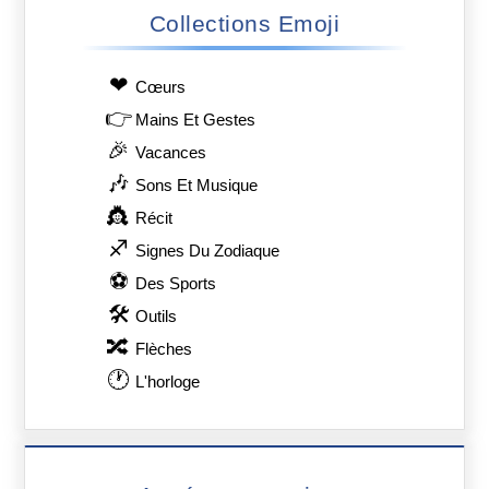
Collections Emoji
❤
Сœurs
👉
Mains Et Gestes
🎉
Vacances
🎶
Sons Et Musique
👸
Récit
♐
Signes Du Zodiaque
⚽
Des Sports
🛠
Outils
🔀
Flèches
🕐
L'horloge