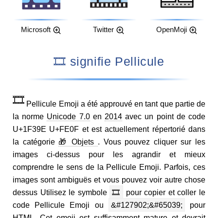
Microsoft
Twitter
OpenMoji
🎞️ signifie Pellicule
🎞️
Pellicule Emoji a été approuvé en tant que partie de
la norme
Unicode 7.0
en
2014
avec un point de code
U+1F39E U+FE0F et est actuellement répertorié dans
la catégorie
🎁 Objets
. Vous pouvez cliquer sur les
images ci-dessus pour les agrandir et mieux
comprendre le sens de la Pellicule Emoji. Parfois, ces
images sont ambiguës et vous pouvez voir autre chose
dessus Utilisez le symbole
🎞️
pour copier et coller le
code Pellicule Emoji ou
&#127902;&#65039;
pour
HTML. Cet emoji est suffisamment mature et devrait