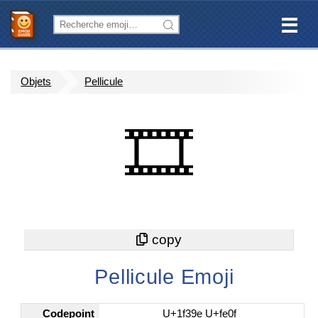
Objets
Pellicule
🎞️
Pellicule Emoji
Codepoint
U+1f39e U+fe0f