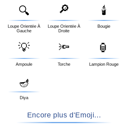
🔎
🔍
🕯️
Loupe Orientée À
Loupe Orientée À
Bougie
Gauche
Droite
💡
🔦
🏮
Ampoule
Torche
Lampion Rouge
🪔
Diya
Encore plus d'Emoji...