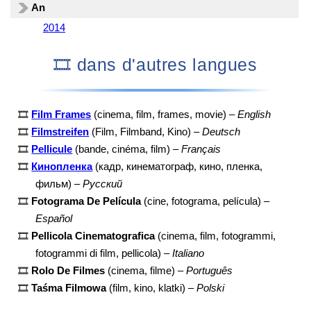
An
2014
🎞️ dans d'autres langues
🎞️
Film Frames
(cinema, film, frames, movie) –
English
🎞️
Filmstreifen
(Film, Filmband, Kino) –
Deutsch
🎞️
Pellicule
(bande, cinéma, film) –
Français
🎞️
Кинопленка
(кадр, кинематограф, кино, пленка,
фильм) –
Русский
🎞️
Fotograma De Película
(cine, fotograma, película) –
Español
🎞️
Pellicola Cinematografica
(cinema, film, fotogrammi,
fotogrammi di film, pellicola) –
Italiano
🎞️
Rolo De Filmes
(cinema, filme) –
Português
🎞️
Taśma Filmowa
(film, kino, klatki) –
Polski