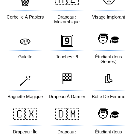
🗑️
Corbeille À Papiers
Drapeau :
Visage Implorant
Mozambique
🧑‍🎓
🫓
9️⃣
Galette
Touches : 9
Étudiant (tous
Genres)
🏁
👢
🪄
Baguette Magique
Drapeau À Damier
Botte De Femme
🇨🇽
🇩🇲
🧑‍🎓
Drapeau : Île
Drapeau :
Étudiant (tous