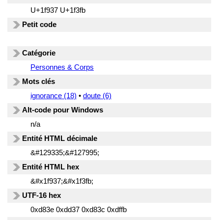
U+1f937 U+1f3fb
Petit code
Catégorie
Personnes & Corps
Mots clés
ignorance (18)
•
doute (6)
Alt-code pour Windows
n/a
Entité HTML décimale
&#129335;&#127995;
Entité HTML hex
&#x1f937;&#x1f3fb;
UTF-16 hex
0xd83e 0xdd37 0xd83c 0xdffb