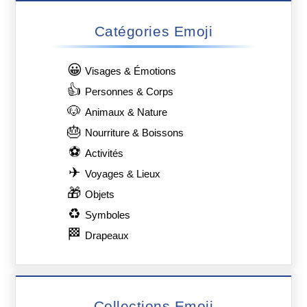
Catégories Emoji
😀
Visages & Émotions
👍
Personnes & Corps
🐶
Animaux & Nature
🎂
Nourriture & Boissons
⚽
Activités
✈
Voyages & Lieux
🎁
Objets
♻
Symboles
🏁
Drapeaux
Collections Emoji