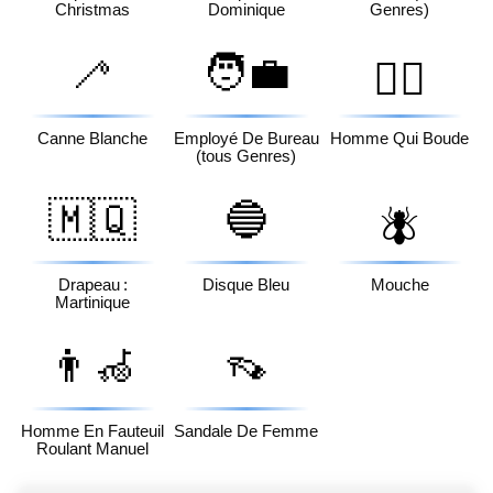
Christmas
Dominique
Genres)
🦯
🧑‍💼
🙎‍♂️
Canne Blanche
Employé De Bureau
Homme Qui Boude
(tous Genres)
🇲🇶
🔵
🪰
Drapeau :
Disque Bleu
Mouche
Martinique
👨‍🦽
👡
Homme En Fauteuil
Sandale De Femme
Roulant Manuel