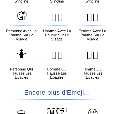
S’incline
S’incline
S’incline
🤦
🤦‍♂️
🤦‍♀️
Personne Avec La
Homme Avec La
Femme Avec La
Paume Sur Le
Paume Sur Le
Paume Sur Le
Visage
Visage
Visage
🤷
🤷‍♂️
🤷‍♀️
Personne Qui
Homme Qui
Femme Qui
Hausse Les
Hausse Les
Hausse Les
Épaules
Épaules
Épaules
Encore plus d'Emoji...
🇲🇿
🥺