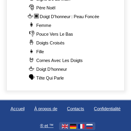
🎅
Père Noël
🖕🏿
Doigt D’honneur : Peau Foncée
👩
Femme
👎
Pouce Vers Le Bas
🤞
Doigts Croisés
👧
Fille
🤘
Cornes Avec Les Doigts
🖕
Doigt D’honneur
🗣️
Tête Qui Parle
Accueil
À propos de
Contacts
Confidentialité
®️ et ™