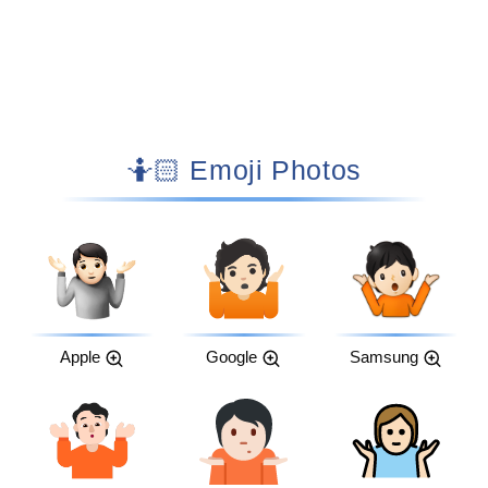
🤷🏻 Emoji Photos
Apple
Google
Samsung