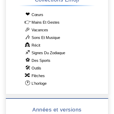
❤
Сœurs
👉
Mains Et Gestes
🎉
Vacances
🎶
Sons Et Musique
👸
Récit
♐
Signes Du Zodiaque
⚽
Des Sports
🛠
Outils
🔀
Flèches
🕐
L'horloge
Années et versions