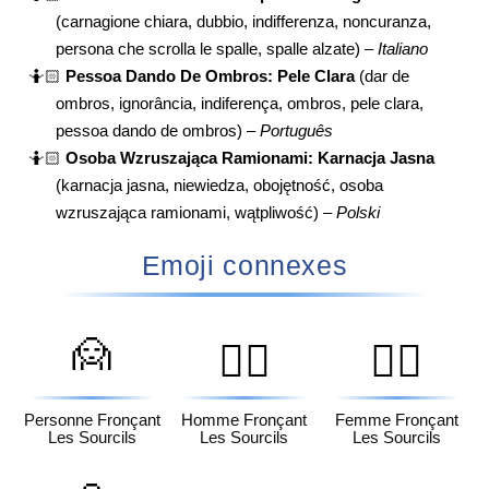
(carnagione chiara, dubbio, indifferenza, noncuranza,
persona che scrolla le spalle, spalle alzate) –
Italiano
🤷🏻
Pessoa Dando De Ombros: Pele Clara
(dar de
ombros, ignorância, indiferença, ombros, pele clara,
pessoa dando de ombros) –
Português
🤷🏻
Osoba Wzruszająca Ramionami: Karnacja Jasna
(karnacja jasna, niewiedza, obojętność, osoba
wzruszająca ramionami, wątpliwość) –
Polski
Emoji connexes
🙍
🙍‍♂️
🙍‍♀️
Personne Fronçant
Homme Fronçant
Femme Fronçant
Les Sourcils
Les Sourcils
Les Sourcils