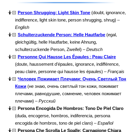
🤷🏻
Person Shrugging: Light Skin Tone
(doubt, ignorance,
indifference, light skin tone, person shrugging, shrug) –
English
🤷🏻
Schulterzuckende Person: Helle Hautfarbe
(egal,
gleichgültig, helle Hautfarbe, keine Ahnung,
schulterzuckende Person, Zweifel) –
Deutsch
🤷🏻
Personne Qui Hausse Les Épaules : Peau Claire
(doute, haussement d’épaules, ignorance, indifférence,
peau claire, personne qui hausse les épaules) –
Français
🤷🏻
Человек Пожимает Плечами: Очень Светлый Тон
Кожи
(не знаю, очень светлый тон кожи, пожимает
плечами, равнодушие, сомнение, человек пожимает
плечами) –
Русский
🤷🏻
Persona Encogida De Hombros: Tono De Piel Claro
(duda, encogerse, hombros, indiferencia, persona
encogida de hombros, tono de piel claro) –
Español
🤷🏻
Persona Che Scrolla Le Spalle: Carnagione Chiara