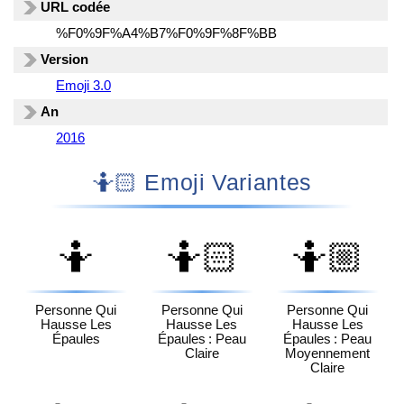
URL codée
%F0%9F%A4%B7%F0%9F%8F%BB
Version
Emoji 3.0
An
2016
🤷🏻 Emoji Variantes
🤷
🤷🏻
🤷🏼
Personne Qui
Personne Qui
Personne Qui
Hausse Les
Hausse Les
Hausse Les
Épaules
Épaules : Peau
Épaules : Peau
Claire
Moyennement
Claire