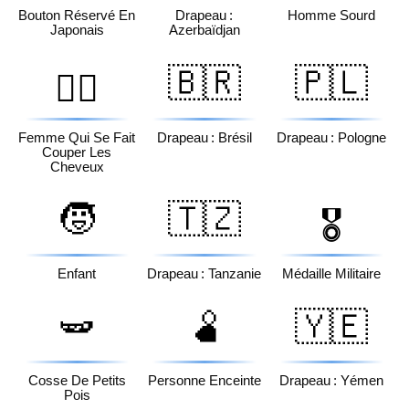
Bouton Réservé En
Drapeau :
Homme Sourd
Japonais
Azerbaïdjan
🇧🇷
🇵🇱
💇‍♀️
Femme Qui Se Fait
Drapeau : Brésil
Drapeau : Pologne
Couper Les
Cheveux
🧒
🇹🇿
🎖️
Enfant
Drapeau : Tanzanie
Médaille Militaire
🫛
🫄
🇾🇪
Cosse De Petits
Personne Enceinte
Drapeau : Yémen
Pois