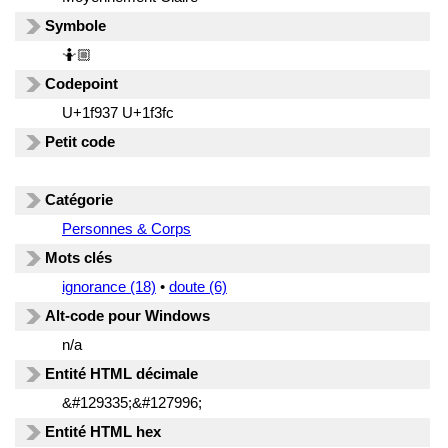
Symbole
🤷🏼
Codepoint
U+1f937 U+1f3fc
Petit code
Catégorie
Personnes & Corps
Mots clés
ignorance (18)
•
doute (6)
Alt-code pour Windows
n/a
Entité HTML décimale
&#129335;&#127996;
Entité HTML hex