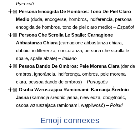
Русский
🤷🏼
Persona Encogida De Hombros: Tono De Piel Claro
Medio
(duda, encogerse, hombros, indiferencia, persona
encogida de hombros, tono de piel claro medio) –
Español
🤷🏼
Persona Che Scrolla Le Spalle: Carnagione
Abbastanza Chiara
(carnagione abbastanza chiara,
dubbio, indifferenza, noncuranza, persona che scrolla le
spalle, spalle alzate) –
Italiano
🤷🏼
Pessoa Dando De Ombros: Pele Morena Clara
(dar de
ombros, ignorância, indiferença, ombros, pele morena
clara, pessoa dando de ombros) –
Português
🤷🏼
Osoba Wzruszająca Ramionami: Karnacja Średnio
Jasna
(karnacja średnio jasna, niewiedza, obojętność,
osoba wzruszająca ramionami, wątpliwość) –
Polski
Emoji connexes