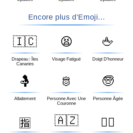
Encore plus d'Emoji...
🇮🇨
😫
🖕
Drapeau : Îles
Visage Fatigué
Doigt D’honneur
Canaries
🤱
🫅
🧓
Allaitement
Personne Avec Une
Personne Âgée
Couronne
🇦🇿
🧏‍♂️
🈯