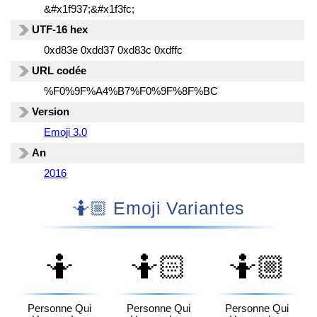
&#x1f937;&#x1f3fc;
UTF-16 hex
0xd83e 0xdd37 0xd83c 0xdffc
URL codée
%F0%9F%A4%B7%F0%9F%8F%BC
Version
Emoji 3.0
An
2016
🤷🏼 Emoji Variantes
🤷
🤷🏻
🤷🏼
Personne Qui
Personne Qui
Personne Qui