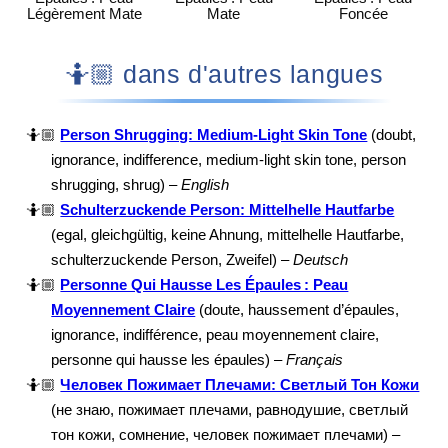
Légèrement Mate
Mate
Foncée
🤷🏼 dans d'autres langues
🤷🏼
Person Shrugging: Medium-Light Skin Tone
(doubt,
ignorance, indifference, medium-light skin tone, person
shrugging, shrug) –
English
🤷🏼
Schulterzuckende Person: Mittelhelle Hautfarbe
(egal, gleichgültig, keine Ahnung, mittelhelle Hautfarbe,
schulterzuckende Person, Zweifel) –
Deutsch
🤷🏼
Personne Qui Hausse Les Épaules : Peau
Moyennement Claire
(doute, haussement d’épaules,
ignorance, indifférence, peau moyennement claire,
personne qui hausse les épaules) –
Français
🤷🏼
Человек Пожимает Плечами: Светлый Тон Кожи
(не знаю, пожимает плечами, равнодушие, светлый
тон кожи, сомнение, человек пожимает плечами) –