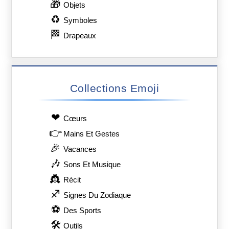
🎁
Objets
♻
Symboles
🏁
Drapeaux
Collections Emoji
❤
Сœurs
👉
Mains Et Gestes
🎉
Vacances
🎶
Sons Et Musique
👸
Récit
♐
Signes Du Zodiaque
⚽
Des Sports
🛠
Outils