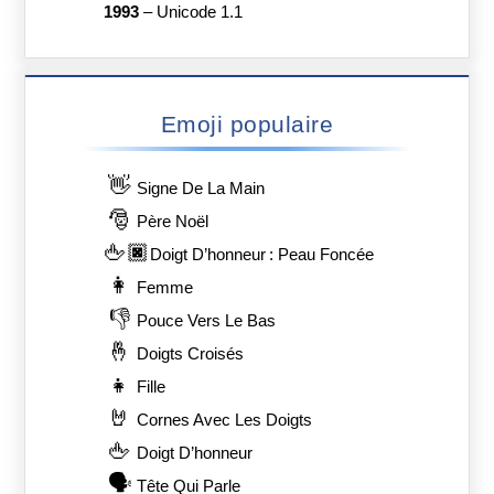
1993
–
Unicode 1.1
Emoji populaire
👋
Signe De La Main
🎅
Père Noël
🖕🏿
Doigt D’honneur : Peau Foncée
👩
Femme
👎
Pouce Vers Le Bas
🤞
Doigts Croisés
👧
Fille
🤘
Cornes Avec Les Doigts
🖕
Doigt D’honneur
🗣️
Tête Qui Parle