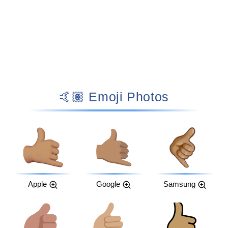
🤙🏽 Emoji Photos
Apple
Google
Samsung