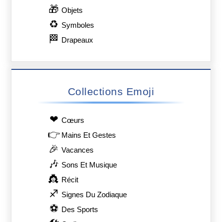
Fermier
Vent Avec Visage
Femme : Chauve
🇸🇭
🧤
⛰️
Montagne
Drapeau : Sainte-
Gants
Hélène
😸
👩‍🎤
🟩
Carré Vert
Chat Qui Sourit
Chanteuse
Avec Des Yeux
Rieurs
🎏
🇪🇭
🈵