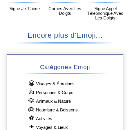
Signe Je T’aime
Cornes Avec Les
Signe Appel
Doigts
Téléphonique Avec
Les Doigts
Encore plus d'Emoji...
🏊‍♀️
🎓
🕉️
Nageuse
Om
Toque Universitaire
🇿🇲
🐠
🪐
Drapeau : Zambie
Poisson Tropical
Planète À Anneaux
👨‍🌾
👩‍🦲
🌬️