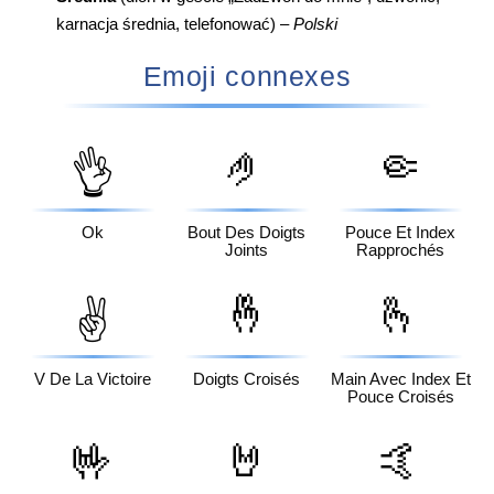
karnacja średnia, telefonować) –
Polski
Emoji connexes
🤌
🤏
👌
Ok
Bout Des Doigts
Pouce Et Index
Joints
Rapprochés
🤞
🫰
✌️
V De La Victoire
Doigts Croisés
Main Avec Index Et
Pouce Croisés
🤟
🤘
🤙