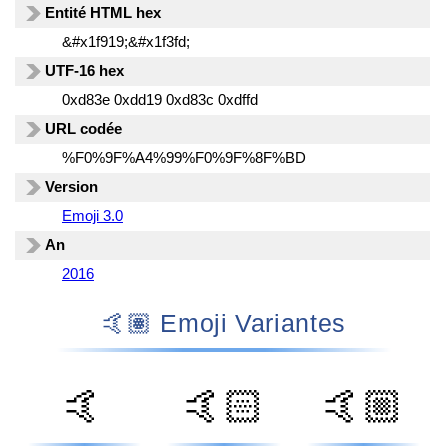
Entité HTML hex
&#x1f919;&#x1f3fd;
UTF-16 hex
0xd83e 0xdd19 0xd83c 0xdffd
URL codée
%F0%9F%A4%99%F0%9F%8F%BD
Version
Emoji 3.0
An
2016
🤙🏽 Emoji Variantes
🤙
🤙🏻
🤙🏼