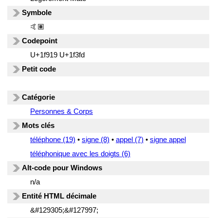
Symbole
🤙🏽
Codepoint
U+1f919 U+1f3fd
Petit code
Catégorie
Personnes & Corps
Mots clés
téléphone (19)
•
signe (8)
•
appel (7)
•
signe appel
téléphonique avec les doigts (6)
Alt-code pour Windows
n/a
Entité HTML décimale
&#129305;&#127997;