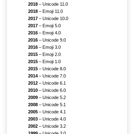
🎁
Objets
♻
Symboles
🏁
Drapeaux
Collections Emoji
❤
Сœurs
👉
Mains Et Gestes
🎉
Vacances
🎶
Sons Et Musique
👸
Récit
♐
Signes Du Zodiaque
⚽
Des Sports
🛠
Outils