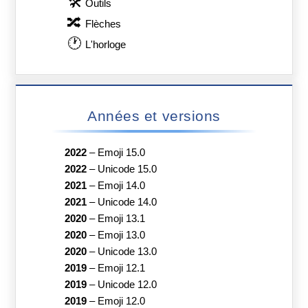
Koinobori
Bouton Complet En
Drapeau : Sahara
Japonais
Occidental
😿
🇬🇾
Chat Qui Pleure
Drapeau : Guyana
Catégories Emoji
😀
Visages & Émotions
👍
Personnes & Corps
🐶
Animaux & Nature
🎂
Nourriture & Boissons
⚽
Activités
✈
Voyages & Lieux