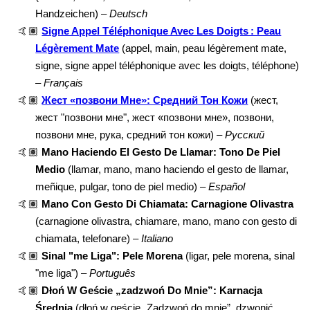
Handzeichen) –
Deutsch
🤙🏽
Signe Appel Téléphonique Avec Les Doigts : Peau
Légèrement Mate
(appel, main, peau légèrement mate,
signe, signe appel téléphonique avec les doigts, téléphone)
–
Français
🤙🏽
Жест «позвони Мне»: Средний Тон Кожи
(жест,
жест "позвони мне", жест «позвони мне», позвони,
позвони мне, рука, средний тон кожи) –
Русский
🤙🏽
Mano Haciendo El Gesto De Llamar: Tono De Piel
Medio
(llamar, mano, mano haciendo el gesto de llamar,
meñique, pulgar, tono de piel medio) –
Español
🤙🏽
Mano Con Gesto Di Chiamata: Carnagione Olivastra
(carnagione olivastra, chiamare, mano, mano con gesto di
chiamata, telefonare) –
Italiano
🤙🏽
Sinal "me Liga": Pele Morena
(ligar, pele morena, sinal
"me liga") –
Português
🤙🏽
Dłoń W Geście „zadzwoń Do Mnie”: Karnacja
Średnia
(dłoń w geście „Zadzwoń do mnie”, dzwonić,