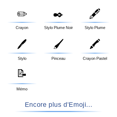
✏️
✒️
🖋️
Crayon
Stylo Plume Noir
Stylo Plume
🖊️
🖌️
🖍️
Stylo
Pinceau
Crayon Pastel
📝
Mémo
Encore plus d'Emoji...