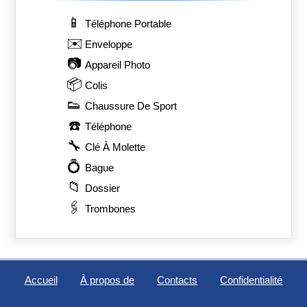
📱
Téléphone Portable
✉️
Enveloppe
📷
Appareil Photo
📦
Colis
👟
Chaussure De Sport
☎️
Téléphone
🔧
Clé À Molette
💍
Bague
📁
Dossier
🖇️
Trombones
Accueil
À propos de
Contacts
Confidentialité