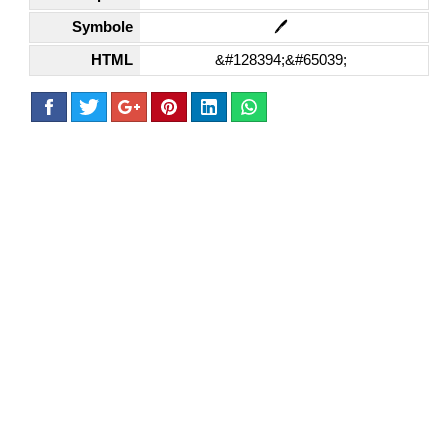
Symbole
🖊️
HTML
&#128394;&#65039;