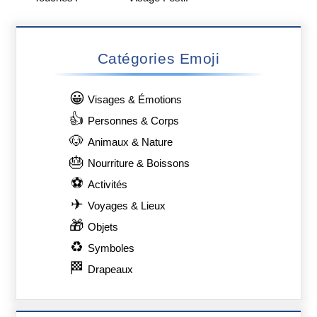
Catégories Emoji
😀
Visages & Émotions
👍
Personnes & Corps
🐶
Animaux & Nature
🎂
Nourriture & Boissons
⚽
Activités
✈
Voyages & Lieux
🎁
Objets
♻
Symboles
🏁
Drapeaux