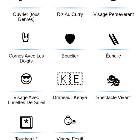
Ouvrier (tous
Riz Au Curry
Visage Persévérant
Genres)
🤘
🛡️
🪜
Cornes Avec Les
Bouclier
Échelle
Doigts
😎
🇰🇪
🎭
Visage Avec
Drapeau : Kenya
Spectacle Vivant
Lunettes De Soleil
🥳
*️⃣
Touches : *
Visage Festif