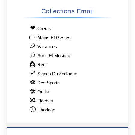
Collections Emoji
❤
Сœurs
👉
Mains Et Gestes
🎉
Vacances
🎶
Sons Et Musique
👸
Récit
♐
Signes Du Zodiaque
⚽
Des Sports
🛠
Outils
🔀
Flèches
🕐
L'horloge