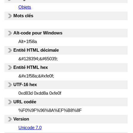
Objets
Mots clés
Alt-code pour Windows
Alt+1f58a
Entité HTML décimale
&#128394;&#65039;
Entité HTML hex
&#x1f58a;&#xfe0f;
UTF-16 hex
0xd83d 0xdd8a 0xfe0f
URL codée
%F0%9F%96%8A%EF%B8%8F
Version
Unicode 7.0