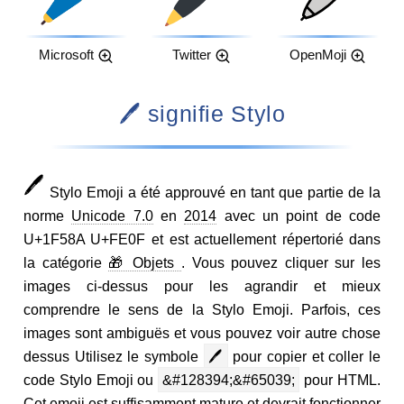
Microsoft
Twitter
OpenMoji
🖊️ signifie Stylo
🖊️
Stylo Emoji a été approuvé en tant que partie de la
norme
Unicode 7.0
en
2014
avec un point de code
U+1F58A U+FE0F et est actuellement répertorié dans
la catégorie
🎁 Objets
. Vous pouvez cliquer sur les
images ci-dessus pour les agrandir et mieux
comprendre le sens de la Stylo Emoji. Parfois, ces
images sont ambiguës et vous pouvez voir autre chose
dessus Utilisez le symbole
🖊️
pour copier et coller le
code Stylo Emoji ou
&#128394;&#65039;
pour HTML.
Cet emoji est suffisamment mature et devrait fonctionner