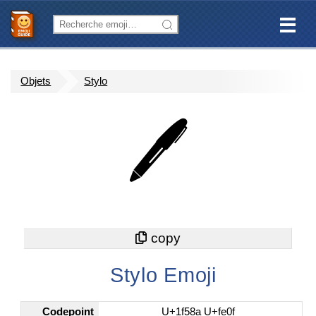
Objets
Stylo
🖊️
Stylo Emoji
Codepoint
U+1f58a U+fe0f