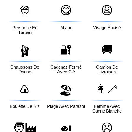
👳
😋
😩
Personne En
Miam
Visage Épuisé
Turban
🔐
🚚
🩰
Chaussons De
Cadenas Fermé
Camion De
Danse
Avec Clé
Livraison
🍙
👩‍🦯
🏖️
Boulette De Riz
Plage Avec Parasol
Femme Avec
Canne Blanche
🧑‍🏭
🍛
😣