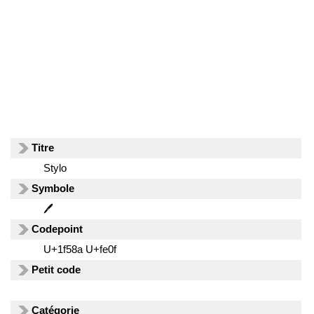
Titre
Stylo
Symbole
🖊️
Codepoint
U+1f58a U+fe0f
Petit code
Catégorie