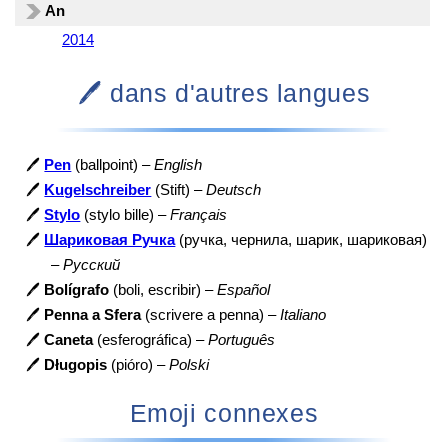
An
2014
🖊️ dans d'autres langues
🖊️
Pen
(ballpoint) –
English
🖊️
Kugelschreiber
(Stift) –
Deutsch
🖊️
Stylo
(stylo bille) –
Français
🖊️
Шариковая Ручка
(ручка, чернила, шарик, шариковая)
–
Русский
🖊️
Bolígrafo
(boli, escribir) –
Español
🖊️
Penna a Sfera
(scrivere a penna) –
Italiano
🖊️
Caneta
(esferográfica) –
Português
🖊️
Długopis
(pióro) –
Polski
Emoji connexes