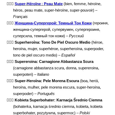
🦸🏾‍♀️
Super-Héroïne : Peau Mate
(bien, femme, héroïne,
héros, peau mate, super-héroïne, super-pouvoir) –
Français
🦸🏾‍♀️
Женщина-Супергерой: Темный Тон Кожи
(героиня,
женщина-супергерой, супервумен, супергероиня,
суперсила, темный тон кожи) –
Русский
🦸🏾‍♀️
Superheroína: Tono De Piel Oscuro Medio
(héroe,
heroína, mujer, superhéroe, superheroína, superpoder,
tono de piel oscuro medio) –
Español
🦸🏾‍♀️
Supereroina: Carnagione Abbastanza Scura
(carnagione abbastanza scura, donna, supereroina,
superpoteri) –
Italiano
🦸🏾‍♀️
Super-Heroína: Pele Morena Escura
(boa, herói,
heroína, mulher, pele morena escura, super-heroína,
superpoder) –
Português
🦸🏾‍♀️
Kobieta Superbohater: Karnacja Średnio Ciemna
(bohaterka, karnacja średnio ciemna, kobieta, kobieta
superbohater, pozytywna, supermoc) –
Polski