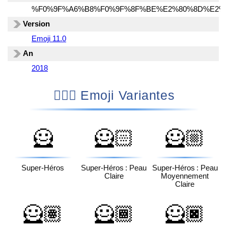
%F0%9F%A6%B8%F0%9F%8F%BE%E2%80%8D%E2%
Version
Emoji 11.0
An
2018
🦸🏾‍♀️ Emoji Variantes
🦸
🦸🏻
🦸🏼
Super-Héros
Super-Héros : Peau
Super-Héros : Peau
Claire
Moyennement
Claire
🦸🏽
🦸🏾
🦸🏿