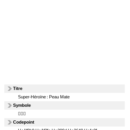
Titre
Super-Héroïne : Peau Mate
Symbole
🦸🏾‍♀️
Codepoint