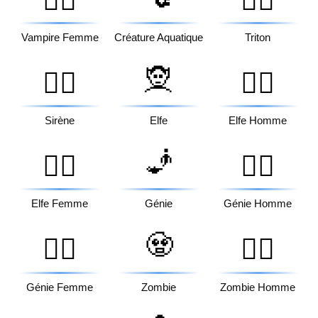
🧛‍♀️
🧜‍♂️
Vampire Femme
Créature Aquatique
Triton
🧝
🧜‍♀️
🧝‍♂️
Sirène
Elfe
Elfe Homme
🧞
🧝‍♀️
🧞‍♂️
Elfe Femme
Génie
Génie Homme
🧟
🧞‍♀️
🧟‍♂️
Génie Femme
Zombie
Zombie Homme