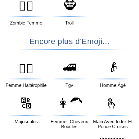
🧌
🧟‍♀️
Zombie Femme
Troll
Encore plus d'Emoji...
🚄
👴
🏋️‍♀️
Femme Haltérophile
Tgv
Homme Âgé
🔠
👩‍🦱
🫰
Majuscules
Femme : Cheveux
Main Avec Index Et
Bouclés
Pouce Croisés