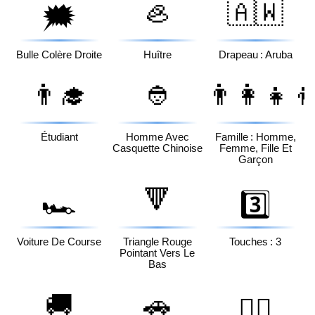
🦪
🇦🇼
🗯️
Bulle Colère Droite
Huître
Drapeau : Aruba
👨‍🎓
👲
👨‍👩‍👧‍
Étudiant
Homme Avec
Famille : Homme,
Casquette Chinoise
Femme, Fille Et
Garçon
🔻
🏎️
3️⃣
Voiture De Course
Triangle Rouge
Touches : 3
Pointant Vers Le
Bas
🚚
🚗
🙇‍♀️