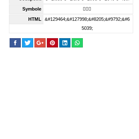
Symbole
🦸🏾‍♀️
HTML
&#129464;&#127998;&#8205;&#9792;&#6
5039;