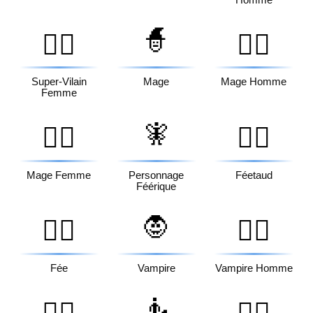
Homme
🧙
🦹‍♀️
🧙‍♂️
Super-Vilain
Mage
Mage Homme
Femme
🧚
🧙‍♀️
🧚‍♂️
Mage Femme
Personnage
Féetaud
Féérique
🧛
🧚‍♀️
🧛‍♂️
Fée
Vampire
Vampire Homme
🧜