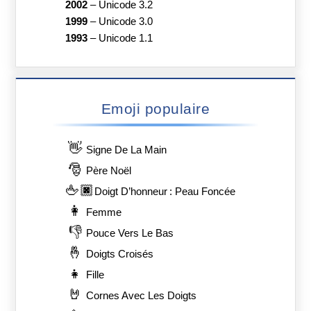
2002
–
Unicode 3.2
1999
–
Unicode 3.0
1993
–
Unicode 1.1
Emoji populaire
👋
Signe De La Main
🎅
Père Noël
🖕🏿
Doigt D’honneur : Peau Foncée
👩
Femme
👎
Pouce Vers Le Bas
🤞
Doigts Croisés
👧
Fille
🤘
Cornes Avec Les Doigts