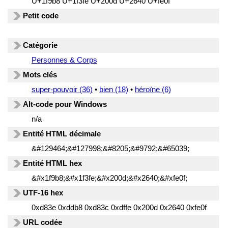
U+1f9b8 U+1f3fe U+200d U+2640 U+fe0f
Petit code
Catégorie
Personnes & Corps
Mots clés
super-pouvoir (36)
•
bien (18)
•
héroïne (6)
Alt-code pour Windows
n/a
Entité HTML décimale
&#129464;&#127998;&#8205;&#9792;&#65039;
Entité HTML hex
&#x1f9b8;&#x1f3fe;&#x200d;&#x2640;&#xfe0f;
UTF-16 hex
0xd83e 0xddb8 0xd83c 0xdffe 0x200d 0x2640 0xfe0f
URL codée