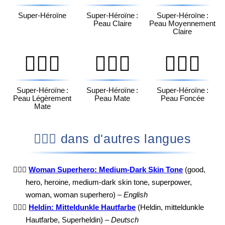
Super-Héroïne
Super-Héroïne :
Super-Héroïne :
Peau Claire
Peau Moyennement
Claire
🦸🏽‍♀️
🦸🏾‍♀️
🦸🏿‍♀️
Super-Héroïne :
Super-Héroïne :
Super-Héroïne :
Peau Légèrement
Peau Mate
Peau Foncée
Mate
🦸🏾‍♀️ dans d'autres langues
🦸🏾‍♀️
Woman Superhero: Medium-Dark Skin Tone
(good,
hero, heroine, medium-dark skin tone, superpower,
woman, woman superhero) –
English
🦸🏾‍♀️
Heldin: Mitteldunkle Hautfarbe
(Heldin, mitteldunkle
Hautfarbe, Superheldin) –
Deutsch