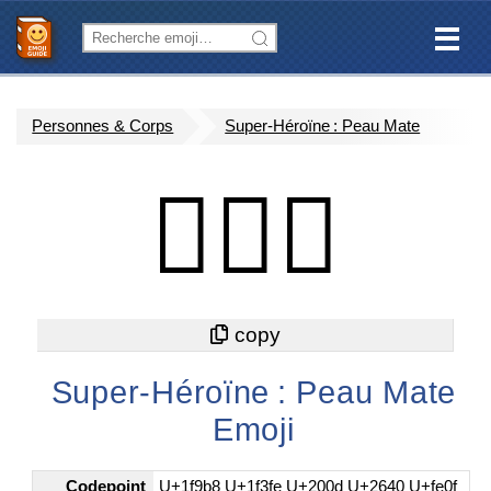
Personnes & Corps
Super-Héroïne : Peau Mate
🦸🏾‍♀️
Super-Héroïne : Peau Mate
Emoji
Codepoint
U+1f9b8 U+1f3fe U+200d U+2640 U+fe0f