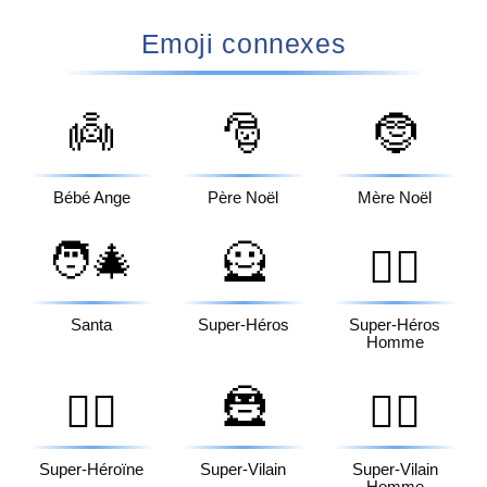
Emoji connexes
👼
🎅
🤶
Bébé Ange
Père Noël
Mère Noël
🧑‍🎄
🦸
🦸‍♂️
Santa
Super-Héros
Super-Héros
Homme
🦹
🦸‍♀️
🦹‍♂️
Super-Héroïne
Super-Vilain
Super-Vilain