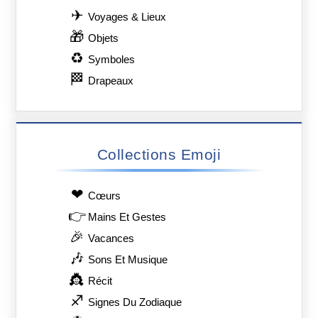
✈
Voyages & Lieux
🎁
Objets
♻
Symboles
🏁
Drapeaux
Collections Emoji
❤
Сœurs
👉
Mains Et Gestes
🎉
Vacances
🎶
Sons Et Musique
👸
Récit
♐
Signes Du Zodiaque