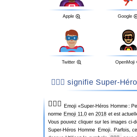
Apple
Google
Twitter
OpenMoji
🦸🏽‍♂️ signifie Sup
🦸🏽‍♂️
Emoji «Super-Héros Homme : Pea
norme
Emoji 11.0
en
2018
et est actuel
Vous pouvez cliquer sur les images ci-d
Super-Héros Homme Emoji. Parfois, ce