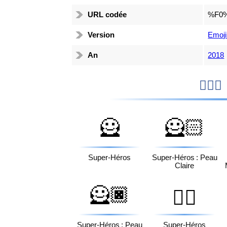
URL codée
%F0
Version
Emoji
An
2018

🦸
🦸🏻
Super-Héros
Super-Héros : Peau
Claire
🦸🏿
🦸‍♂️
Super-Héros : Peau
Super-Héros