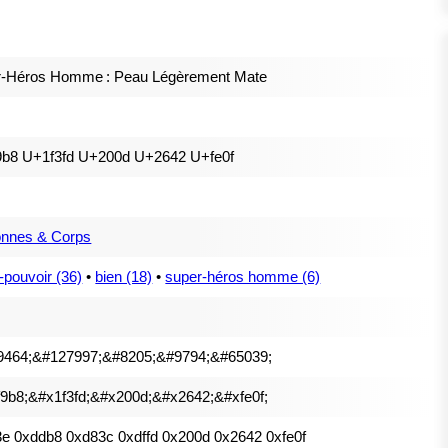
r-Héros Homme : Peau Légèrement Mate
9b8 U+1f3fd U+200d U+2642 U+fe0f
onnes & Corps
-pouvoir (36)
•
bien (18)
•
super-héros homme (6)
9464;&#127997;&#8205;&#9794;&#65039;
9b8;&#x1f3fd;&#x200d;&#x2642;&#xfe0f;
e 0xddb8 0xd83c 0xdffd 0x200d 0x2642 0xfe0f