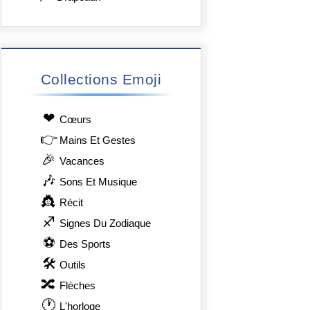
Collections Emoji
❤
Сœurs
👉
Mains Et Gestes
🎉
Vacances
🎶
Sons Et Musique
👸
Récit
♐
Signes Du Zodiaque
⚽
Des Sports
🛠
Outils
🔀
Flèches
🕐
L'horloge