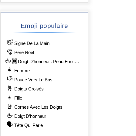
Emoji populaire
👋
Signe De La Main
🎅
Père Noël
🖕🏿
Doigt D’honneur : Peau Foncée
👩
Femme
👎
Pouce Vers Le Bas
🤞
Doigts Croisés
👧
Fille
🤘
Cornes Avec Les Doigts
🖕
Doigt D’honneur
🗣️
Tête Qui Parle