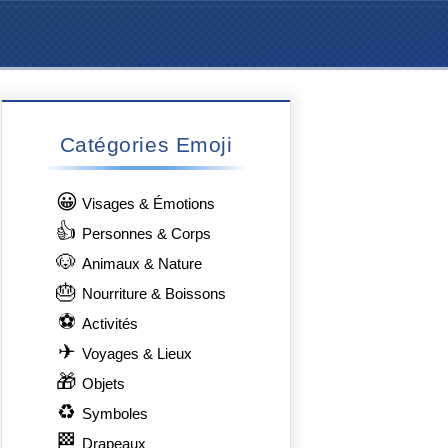
Catégories Emoji
😀
Visages & Émotions
👍
Personnes & Corps
🐶
Animaux & Nature
🎂
Nourriture & Boissons
⚽
Activités
✈
Voyages & Lieux
🎁
Objets
♻
Symboles
🏁
Drapeaux