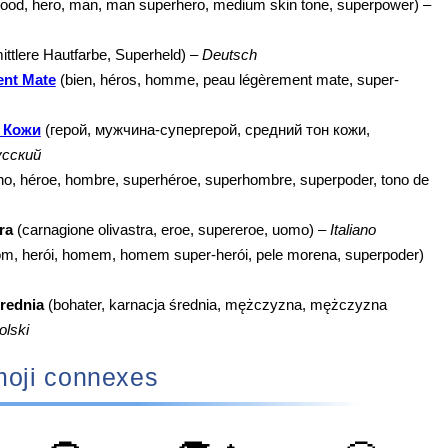
ood, hero, man, man superhero, medium skin tone, superpower) –
ittlere Hautfarbe, Superheld) –
Deutsch
nt Mate
(bien, héros, homme, peau légèrement mate, super-
 Кожи
(герой, мужчина-супергерой, средний тон кожи,
сский
o, héroe, hombre, superhéroe, superhombre, superpoder, tono de
ra
(carnagione olivastra, eroe, supereroe, uomo) –
Italiano
m, herói, homem, homem super-herói, pele morena, superpoder)
rednia
(bohater, karnacja średnia, mężczyzna, mężczyzna
olski
oji connexes