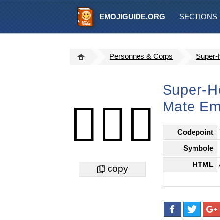
EMOJIGUIDE.ORG
SECTIONS
Personnes & Corps
Super-
Super-H
Mate Em
🦸🏽‍♂️
Codepoint
Symbole
HTML