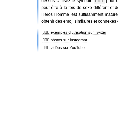
dessus Utilisez le symbole
🦸🏽‍♂️
pour c
peut être à la fois de sexe différent et d
Héros Homme est suffisamment mature et
obtenir des emoji similaires et connexes
🦸🏽‍♂️ exemples d'utilisation sur Twitter
🦸🏽‍♂️ photos sur Instagram
🦸🏽‍♂️ vidéos sur YouTube