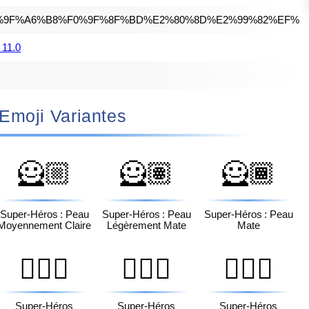
%9F%A6%B8%F0%9F%8F%BD%E2%80%8D%E2%99%82%EF%B
 11.0
🏽‍♂️ Emoji Variantes
🦸🏼
🦸🏽
🦸🏾
Super-Héros : Peau
Super-Héros : Peau
Super-Héros : Peau
Moyennement Claire
Légèrement Mate
Mate
🦸🏻‍♂️
🦸🏼‍♂️
🦸🏽‍♂️
Super-Héros
Super-Héros
Super-Héros