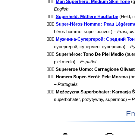
🦸🏽‍♂️
Man Superhero: Medium Skin Tone
(g
English
🦸🏽‍♂️
Superheld: Mittlere Hautfarbe
(Held, m
🦸🏽‍♂️
Super-Héros Homme : Peau Légèreme
héros homme, super-pouvoir) –
Français
🦸🏽‍♂️
Мужчина-Супергерой: Средний Тон
супергерой, супермен, суперсила) –
Ру
🦸🏽‍♂️
Superhéroe: Tono De Piel Medio
(buen
piel medio) –
Español
🦸🏽‍♂️
Supereroe Uomo: Carnagione Olivast
🦸🏽‍♂️
Homem Super-Herói: Pele Morena
(bo
–
Português
🦸🏽‍♂️
Mężczyzna Superbohater: Karnacja Ś
superbohater, pozytywny, supermoc) –
P
Em