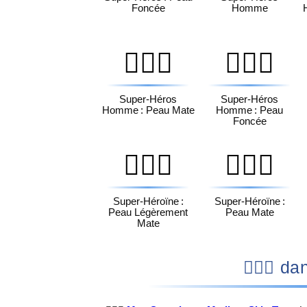
Foncée
Homme
🦸🏾‍♂️
🦸🏿‍♂️
Super-Héros
Super-Héros
Homme : Peau Mate
Homme : Peau
Foncée
🦸🏽‍♀️
🦸🏾‍♀️
Super-Héroïne :
Super-Héroïne :
Peau Légèrement
Peau Mate
Mate
🦸🏽‍