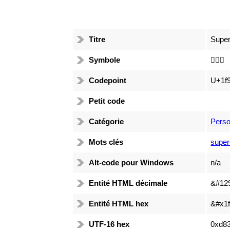
Titre
Supe
Symbole
🦸🏽‍♂️
Codepoint
U+1f
Petit code
Catégorie
Pers
Mots clés
super
Alt-code pour Windows
n/a
Entité HTML décimale
&#12
Entité HTML hex
&#x1f
UTF-16 hex
0xd83