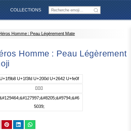
COLLECTIONS
Héros Homme : Peau Légèrement Mate
éros Homme : Peau Légèrement
oji
U+1f9b8 U+1f3fd U+200d U+2642 U+fe0f
🦸🏽‍♂️
&#129464;&#127997;&#8205;&#9794;&#6
5039;