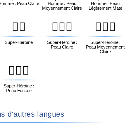
Homme : Peau Claire
Homme : Peau
Homme : Peau
Moyennement Claire
Légèrement Mate
🦸‍♀️
🦸🏻‍♀️
🦸🏼‍♀️
Super-Héroïne
Super-Héroïne :
Super-Héroïne :
Peau Claire
Peau Moyennement
Claire
🦸🏿‍♀️
Super-Héroïne :
Peau Foncée
♂️ dans d'autres langues