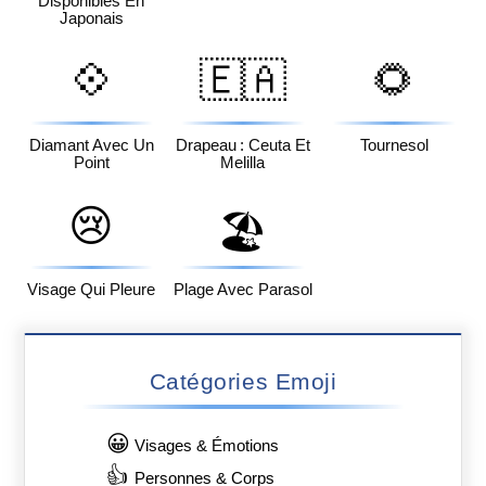
Disponibles En
Japonais
💠
🇪🇦
🌻
Diamant Avec Un
Drapeau : Ceuta Et
Tournesol
Point
Melilla
😢
🏖️
Visage Qui Pleure
Plage Avec Parasol
Catégories Emoji
😀
Visages & Émotions
👍
Personnes & Corps