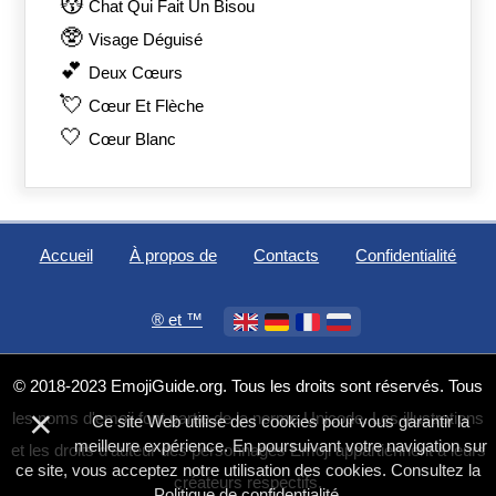
😽
Chat Qui Fait Un Bisou
🥸
Visage Déguisé
💕
Deux Cœurs
💘
Cœur Et Flèche
🤍
Cœur Blanc
Accueil
À propos de
Contacts
Confidentialité
®️ et ™
© 2018-2023 EmojiGuide.org. Tous les droits sont réservés. Tous
×
les noms d'emoji font partie de la norme Unicode. Les illustrations
Ce site Web utilise des cookies pour vous garantir la
meilleure expérience. En poursuivant votre navigation sur
et les droits d'auteur des personnages Emoji appartiennent à leurs
ce site, vous acceptez notre utilisation des cookies. Consultez la
créateurs respectifs.
Politique de confidentialité
.