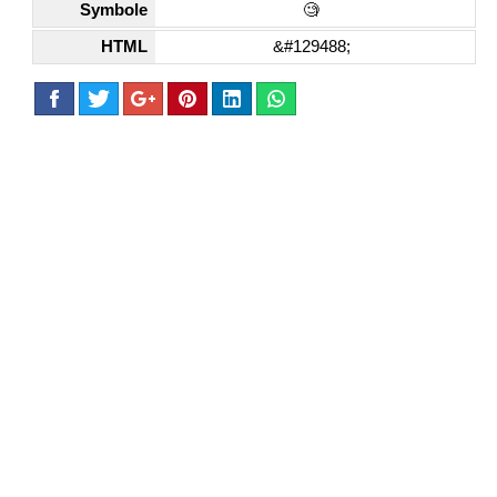
Symbole
🧐
HTML
&#129488;