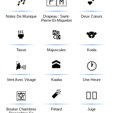
🎶
🇵🇲
💕
Notes De Musique
Drapeau : Saint-
Deux Cœurs
Pierre-Et-Miquelon
🍵
🔠
🐨
Tasse
Majuscules
Koala
🕋
🌬️
🕐
Vent Avec Visage
Kaaba
Une Heure
🧨
🧑‍⚖️
🈳
Bouton Chambres
Pétard
Juge