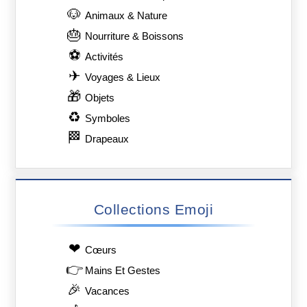
🐶
Animaux & Nature
🎂
Nourriture & Boissons
⚽
Activités
✈
Voyages & Lieux
🎁
Objets
♻
Symboles
🏁
Drapeaux
Collections Emoji
❤
Сœurs
👉
Mains Et Gestes
🎉
Vacances