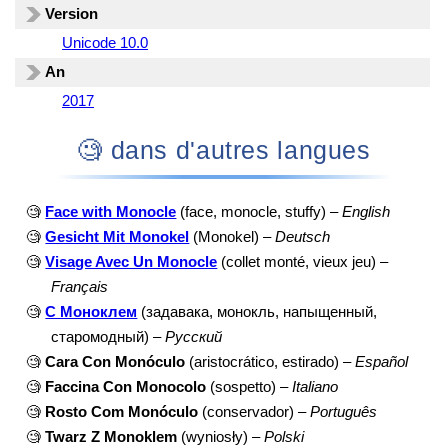
Version
Unicode 10.0
An
2017
🧐 dans d'autres langues
🧐
Face with Monocle
(face, monocle, stuffy) –
English
🧐
Gesicht Mit Monokel
(Monokel) –
Deutsch
🧐
Visage Avec Un Monocle
(collet monté, vieux jeu) –
Français
🧐
С Моноклем
(задавака, монокль, напыщенный,
старомодный) –
Русский
🧐
Cara Con Monóculo
(aristocrático, estirado) –
Español
🧐
Faccina Con Monocolo
(sospetto) –
Italiano
🧐
Rosto Com Monóculo
(conservador) –
Português
🧐
Twarz Z Monoklem
(wyniosły) –
Polski