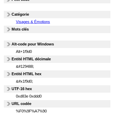
Catégorie
Visages & Émotions
Mots clés
Alt-code pour Windows
Alt+1f9d0
Entité HTML décimale
&#129488;
Entité HTML hex
&#x1f9d0;
UTF-16 hex
0xd83e 0xddd0
URL codée
%F0%9F%A7%90