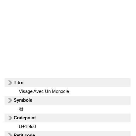
Titre
Visage Avec Un Monocle
Symbole
🧐
Codepoint
U+1f9d0
Petit code