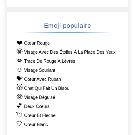
Emoji populaire
❤️
Cœur Rouge
🤩
Visage Avec Des Étoiles À La Place Des Yeux
💋
Trace De Rouge À Lèvres
☺️
Visage Souriant
💝
Cœur Avec Ruban
😽
Chat Qui Fait Un Bisou
🥸
Visage Déguisé
💕
Deux Cœurs
💘
Cœur Et Flèche
🤍
Cœur Blanc