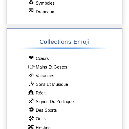
♻
Symboles
🏁
Drapeaux
Collections Emoji
❤
Сœurs
👉
Mains Et Gestes
🎉
Vacances
🎶
Sons Et Musique
👸
Récit
♐
Signes Du Zodiaque
⚽
Des Sports
🛠
Outils
🔀
Flèches