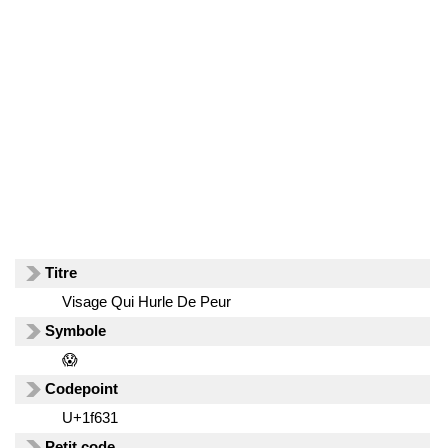
Titre
Visage Qui Hurle De Peur
Symbole
😱
Codepoint
U+1f631
Petit code