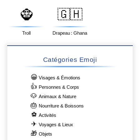
🧌
🇬🇭
Troll
Drapeau : Ghana
Catégories Emoji
😀
Visages & Émotions
👍
Personnes & Corps
🐶
Animaux & Nature
🎂
Nourriture & Boissons
⚽
Activités
✈
Voyages & Lieux
🎁
Objets