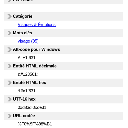
Catégorie
Visages & Émotions
Mots clés
visage (95)
Alt-code pour Windows
Alt+1f631
Entité HTML décimale
&#128561;
Entité HTML hex
&#x1f631;
UTF-16 hex
0xd83d 0xde31
URL codée
%F0%9F%98%B1