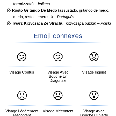
terrorizzata) –
Italiano
😱
Rosto Gritando De Medo
(assustado, gritando de medo,
medo, rosto, temeroso) –
Português
😱
Twarz Krzycząca Ze Strachu
(krzycząca buźka) –
Polski
Emoji connexes
😕
🫤
😟
Visage Confus
Visage Avec
Visage Inquiet
Bouche En
Diagonale
🙁
☹️
😮
Visage Légèrement
Visage Mécontent
Visage Avec
Mécontent
Bouche Ouverte