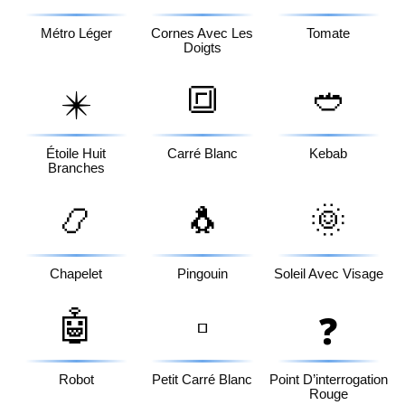
Métro Léger
Cornes Avec Les
Tomate
Doigts
🔳
🥙
✴️
Étoile Huit
Carré Blanc
Kebab
Branches
📿
🐧
🌞
Chapelet
Pingouin
Soleil Avec Visage
🤖
▫️
❓
Robot
Petit Carré Blanc
Point D’interrogation
Rouge