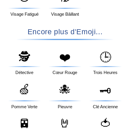
Visage Fatigué
Visage Bâillant
Encore plus d'Emoji...
🕵️
❤️
🕒
Détective
Cœur Rouge
Trois Heures
🍏
🐙
🗝️
Pomme Verte
Pieuvre
Clé Ancienne
🚈
🤘
🍅