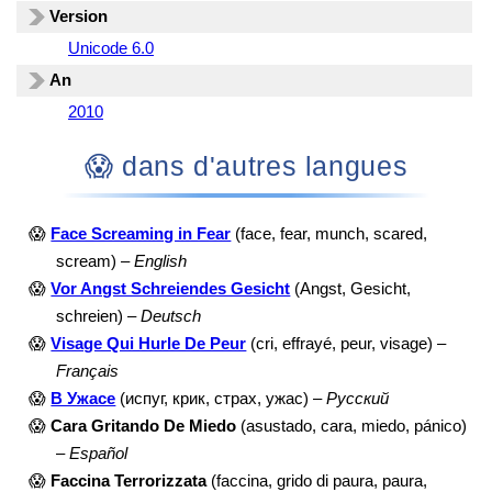
Version
Unicode 6.0
An
2010
😱 dans d'autres langues
😱
Face Screaming in Fear
(face, fear, munch, scared,
scream) –
English
😱
Vor Angst Schreiendes Gesicht
(Angst, Gesicht,
schreien) –
Deutsch
😱
Visage Qui Hurle De Peur
(cri, effrayé, peur, visage) –
Français
😱
В Ужасе
(испуг, крик, страх, ужас) –
Русский
😱
Cara Gritando De Miedo
(asustado, cara, miedo, pánico)
–
Español
😱
Faccina Terrorizzata
(faccina, grido di paura, paura,