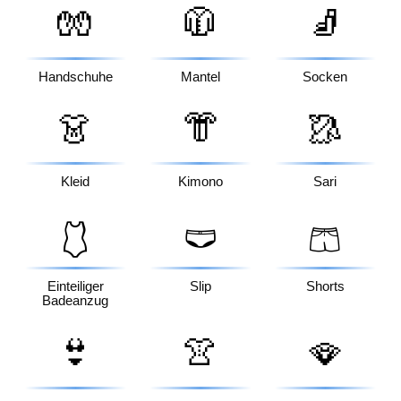
🧤
🧥
🧦
Handschuhe
Mantel
Socken
👗
👘
🥻
Kleid
Kimono
Sari
🩱
🩲
🩳
Einteiliger
Slip
Shorts
Badeanzug
👙
👚
🪭