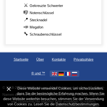
⚔️
Gekreuzte Schwerter
🎼
Notenschlüssel
📍
Stecknadel
📣
Megafon
🔧
Schraubenschlüssel
Startseite
Über
Kontakte
Privatsphäre
®️ und ™
×
© 2018-2023 EmojiGuide.org. Alle Rechte vorbehalten. Alle Emoji-
Diese Website verwendet Cookies, um sicherzustellen,
dass Sie die bestmögliche Erfahrung machen. Wenn Sie
Namen sind Teil des Unicode-Standards. Emoji-Charaktergrafiken
diese Website weiterhin besuchen, stimmen Sie der Verwendung
und Urheberrechte gehören ihren jeweiligen Schöpfern.
von Cookies zu. Lesen Sie die
Datenschutzbestimmungen
.