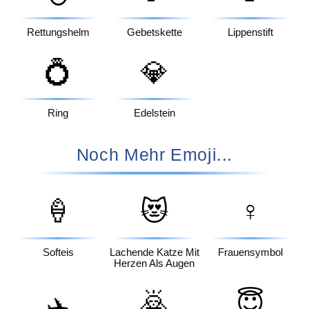
Rettungshelm
Gebetskette
Lippenstift
💍
💎
Ring
Edelstein
Noch Mehr Emoji...
🍦
😻
♀️
Softeis
Lachende Katze Mit
Frauensymbol
Herzen Als Augen
🙇
😇
✈️