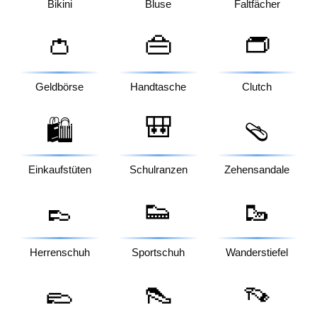
Bikini
Bluse
Faltfächer
👛
👜
👝
Geldbörse
Handtasche
Clutch
🎒
🛍️
🩴
Einkaufstüten
Schulranzen
Zehensandale
👞
👟
🥾
Herrenschuh
Sportschuh
Wanderstiefel
🥿
👠
👡