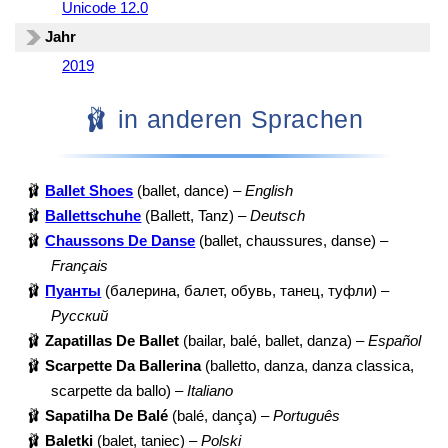
Unicode 12.0
Jahr
2019
🩰 in anderen Sprachen
🩰
Ballet Shoes
(ballet, dance) –
English
🩰
Ballettschuhe
(Ballett, Tanz) –
Deutsch
🩰
Chaussons De Danse
(ballet, chaussures, danse) –
Français
🩰
Пуанты
(балерина, балет, обувь, танец, туфли) –
Русский
🩰
Zapatillas De Ballet
(bailar, balé, ballet, danza) –
Español
🩰
Scarpette Da Ballerina
(balletto, danza, danza classica,
scarpette da ballo) –
Italiano
🩰
Sapatilha De Balé
(balé, dança) –
Português
🩰
Baletki
(balet, taniec) –
Polski