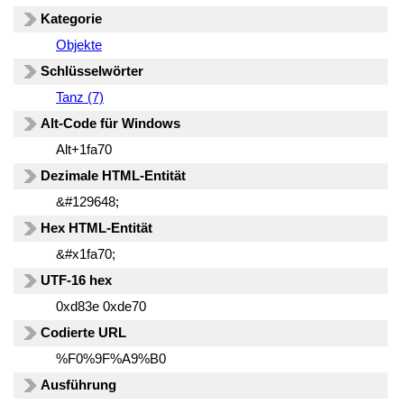
Kategorie
Objekte
Schlüsselwörter
Tanz (7)
Alt-Code für Windows
Alt+1fa70
Dezimale HTML-Entität
&#129648;
Hex HTML-Entität
&#x1fa70;
UTF-16 hex
0xd83e 0xde70
Codierte URL
%F0%9F%A9%B0
Ausführung