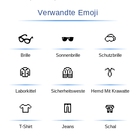
Verwandte Emoji
🥽
👓
🕶️
Brille
Sonnenbrille
Schutzbrille
🥼
🦺
👔
Laborkittel
Sicherheitsweste
Hemd Mit Krawatte
👕
👖
🧣
T-Shirt
Jeans
Schal