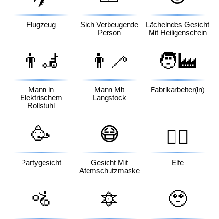
Flugzeug
Sich Verbeugende
Lächelndes Gesicht
Person
Mit Heiligenschein
👨‍🦼
👨‍🦯
🧑‍🏭
Mann in
Mann Mit
Fabrikarbeiter(in)
Elektrischem
Langstock
Rollstuhl
🥳
😷
🧝‍♀️
Partygesicht
Gesicht Mit
Elfe
Atemschutzmaske
🚵
🔯
🥹