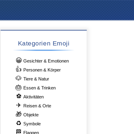
Kategorien Emoji
😀
Gesichter & Emotionen
👍
Personen & Körper
🐶
Tiere & Natur
🎂
Essen & Trinken
⚽
Aktivitäten
✈
Reisen & Orte
🎁
Objekte
♻
Symbole
🏁
Flaggen