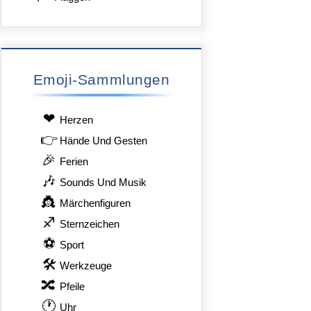
Emoji-Sammlungen
❤
Herzen
👉
Hände Und Gesten
🎉
Ferien
🎶
Sounds Und Musik
👸
Märchenfiguren
♐
Sternzeichen
⚽
Sport
🛠
Werkzeuge
🔀
Pfeile
🕐
Uhr