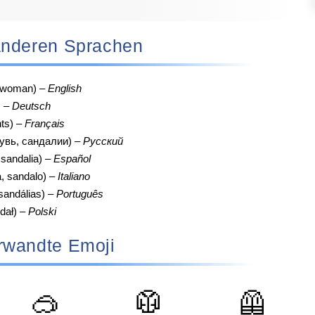
n anderen Sprachen
, woman) –
English
) –
Deutsch
ts) –
Français
увь, сандалии) –
Русский
 sandalia) –
Español
, sandalo) –
Italiano
sandálias) –
Português
dał) –
Polski
rwandte Emoji
🥽
🥼
🦺