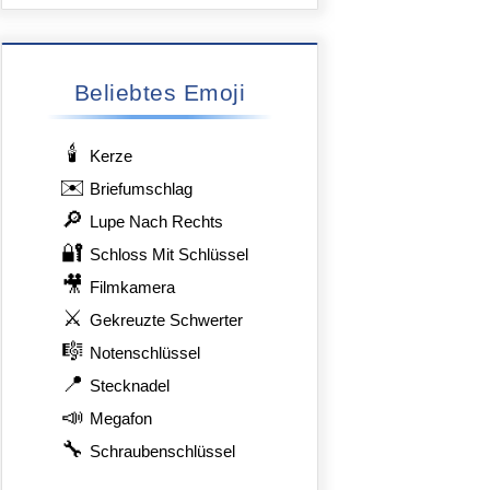
Beliebtes Emoji
🕯️
Kerze
✉️
Briefumschlag
🔎
Lupe Nach Rechts
🔐
Schloss Mit Schlüssel
🎥
Filmkamera
⚔️
Gekreuzte Schwerter
🎼
Notenschlüssel
📍
Stecknadel
📣
Megafon
🔧
Schraubenschlüssel