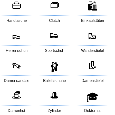
👜
👝
🛍️
Handtasche
Clutch
Einkaufstüten
👞
👟
🥾
Herrenschuh
Sportschuh
Wanderstiefel
👡
👢
🩰
Damensandale
Ballettschuhe
Damenstiefel
👒
🎩
🎓
Damenhut
Zylinder
Doktorhut