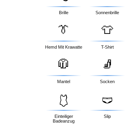
Brille
Sonnenbrille
👔
👕
Hemd Mit Krawatte
T-Shirt
🧥
🧦
Mantel
Socken
🩱
🩲
Einteiliger
Slip
Badeanzug