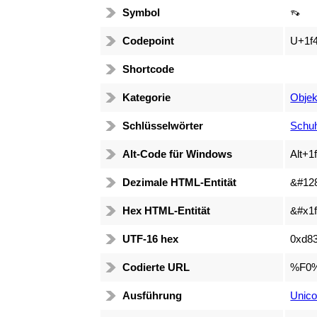
Symbol
👡
Codepoint
U+1f
Shortcode
Kategorie
Objek
Schlüsselwörter
Schuh
Alt-Code für Windows
Alt+1
Dezimale HTML-Entität
&#12
Hex HTML-Entität
&#x1f
UTF-16 hex
0xd8
Codierte URL
%F0
Ausführung
Unico