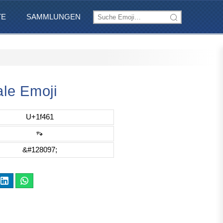
TE
SAMMLUNGEN
le Emoji
U+1f461
👡
&#128097;