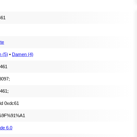
461
te
 (5)
•
Damen (4)
f461
8097;
461;
3d 0xdc61
%9F%91%A1
de 6.0