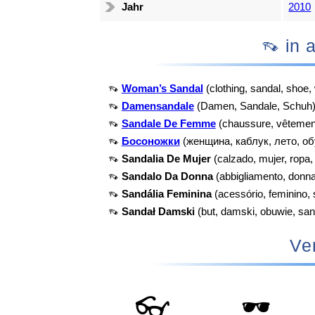
Jahr
2010
👡 i
👡
Woman’s Sandal
(clothing, sandal, shoe
👡
Damensandale
(Damen, Sandale, Schuh
👡
Sandale De Femme
(chaussure, vêtemen
👡
Босоножки
(женщина, каблук, лето, об
👡
Sandalia De Mujer
(calzado, mujer, ropa,
👡
Sandalo Da Donna
(abbigliamento, donna
👡
Sandália Feminina
(acessório, feminino, 
👡
Sandał Damski
(but, damski, obuwie, san
Ve
👓
🕶️