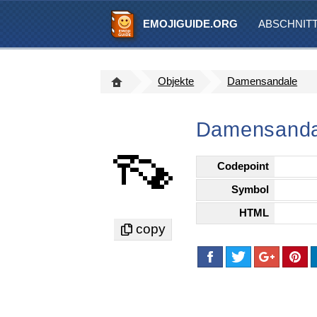
EMOJIGUIDE.ORG
ABSCHNIT
Objekte
Damensandale
Damensanda
👡
Codepoint
Symbol
HTML