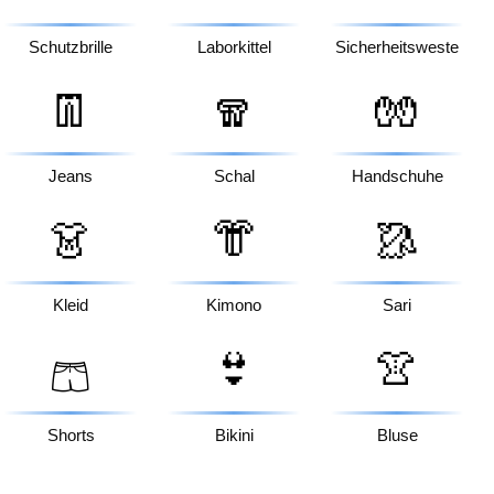
Schutzbrille
Laborkittel
Sicherheitsweste
👖
🧣
🧤
Jeans
Schal
Handschuhe
👗
👘
🥻
Kleid
Kimono
Sari
👙
👚
🩳
Shorts
Bikini
Bluse