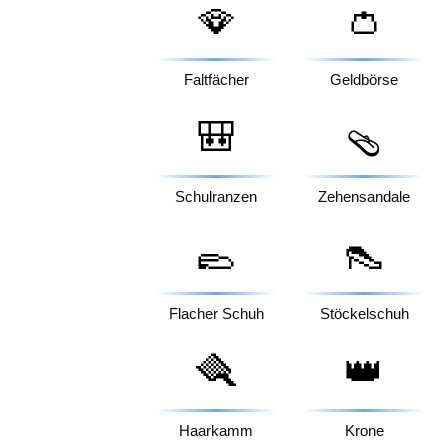
🪭
👛
Faltfächer
Geldbörse
🎒
🩴
Schulranzen
Zehensandale
🥿
👠
Flacher Schuh
Stöckelschuh
🪮
👑
Haarkamm
Krone