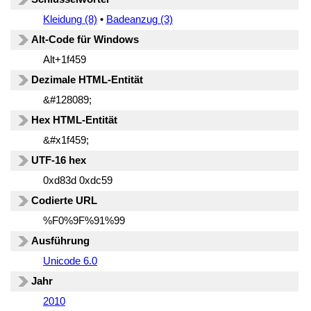
Kleidung (8)
•
Badeanzug (3)
Alt-Code für Windows
Alt+1f459
Dezimale HTML-Entität
&#128089;
Hex HTML-Entität
&#x1f459;
UTF-16 hex
0xd83d 0xdc59
Codierte URL
%F0%9F%91%99
Ausführung
Unicode 6.0
Jahr
2010