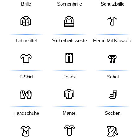
Brille
Sonnenbrille
Schutzbrille
🥼
🦺
👔
Laborkittel
Sicherheitsweste
Hemd Mit Krawatte
👕
👖
🧣
T-Shirt
Jeans
Schal
🧤
🧥
🧦
Handschuhe
Mantel
Socken
👗
👘
🥻