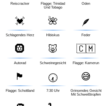
Reiscracker
Flagge: Trinidad
Oden
Und Tobago
💓
🌺
🪶
Schlagendes Herz
Hibiskus
Feder
🛞
🐷
🇨🇲
Autorad
Schweinegesicht
Flagge: Kamerun
🏴󠁧󠁢󠁳󠁣󠁴󠁿
😅
🕢
Flagge: Schottland
7:30 Uhr
Grinsendes Gesicht
Mit Schweißtropfen