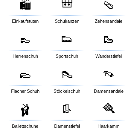
🎒
🛍️
🩴
Einkaufstüten
Schulranzen
Zehensandale
👞
👟
🥾
Herrenschuh
Sportschuh
Wanderstiefel
🥿
👠
👡
Flacher Schuh
Stöckelschuh
Damensandale
👢
🪮
🩰
Ballettschuhe
Damenstiefel
Haarkamm