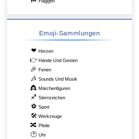
🏁
Flaggen
Emoji-Sammlungen
❤
Herzen
👉
Hände Und Gesten
🎉
Ferien
🎶
Sounds Und Musik
👸
Märchenfiguren
♐
Sternzeichen
⚽
Sport
🛠
Werkzeuge
🔀
Pfeile
🕐
Uhr