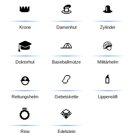
👑
👒
🎩
Krone
Damenhut
Zylinder
🧢
🎓
🪖
Doktorhut
Baseballmütze
Militärhelm
📿
💄
⛑️
Rettungshelm
Gebetskette
Lippenstift
💍
💎
Ring
Edelstein