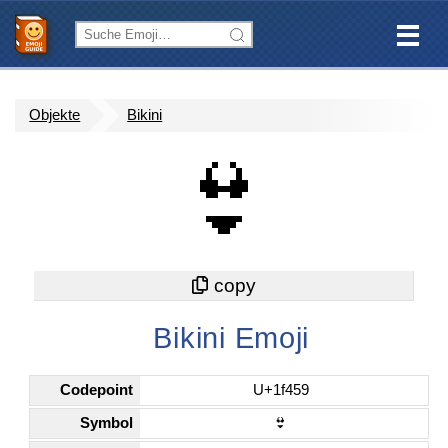
Objekte
Bikini
👙
Bikini Emoji
Codepoint
U+1f459
Symbol
👙