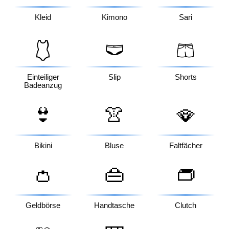
Kleid
Kimono
Sari
🩱
🩲
🩳
Einteiliger
Slip
Shorts
Badeanzug
👙
👚
🪭
Bikini
Bluse
Faltfächer
👛
👜
👝
Geldbörse
Handtasche
Clutch