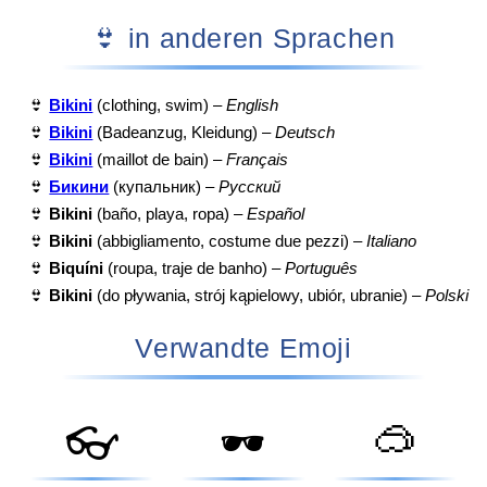
👙 in anderen Sprachen
👙
Bikini
(clothing, swim) –
English
👙
Bikini
(Badeanzug, Kleidung) –
Deutsch
👙
Bikini
(maillot de bain) –
Français
👙
Бикини
(купальник) –
Русский
👙
Bikini
(baño, playa, ropa) –
Español
👙
Bikini
(abbigliamento, costume due pezzi) –
Italiano
👙
Biquíni
(roupa, traje de banho) –
Português
👙
Bikini
(do pływania, strój kąpielowy, ubiór, ubranie) –
Polski
Verwandte Emoji
🥽
👓
🕶️