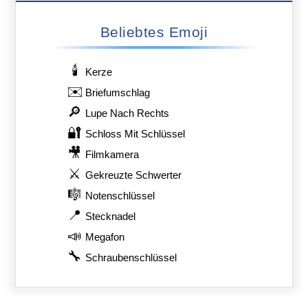
Beliebtes Emoji
🕯️
Kerze
✉️
Briefumschlag
🔎
Lupe Nach Rechts
🔐
Schloss Mit Schlüssel
🎥
Filmkamera
⚔️
Gekreuzte Schwerter
🎼
Notenschlüssel
📍
Stecknadel
📣
Megafon
🔧
Schraubenschlüssel