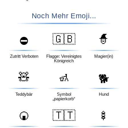
Noch Mehr Emoji...
🇬🇧
🧙
⛔
Zutritt Verboten
Flagge: Vereinigtes
Magier(in)
Königreich
🧸
🚮
🐕
Teddybär
Symbol
Hund
„papierkorb“
🍘
🇹🇹
🍢