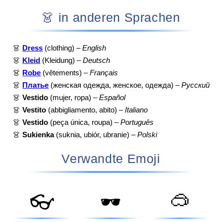
👗 in anderen Sprachen
👗
Dress
(clothing) –
English
👗
Kleid
(Kleidung) –
Deutsch
👗
Robe
(vêtements) –
Français
👗
Платье
(женская одежда, женское, одежда) –
Русский
👗
Vestido
(mujer, ropa) –
Español
👗
Vestito
(abbigliamento, abito) –
Italiano
👗
Vestido
(peça única, roupa) –
Português
👗
Sukienka
(suknia, ubiór, ubranie) –
Polski
Verwandte Emoji
🥽
👓
🕶️