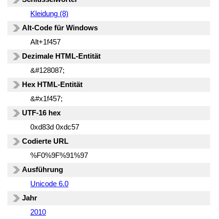
Kleidung (8)
Alt-Code für Windows
Alt+1f457
Dezimale HTML-Entität
&#128087;
Hex HTML-Entität
&#x1f457;
UTF-16 hex
0xd83d 0xdc57
Codierte URL
%F0%9F%91%97
Ausführung
Unicode 6.0
Jahr
2010