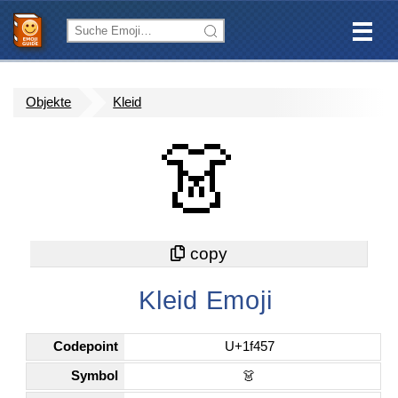
Objekte
Kleid
👗
Kleid Emoji
Codepoint
U+1f457
Symbol
👗