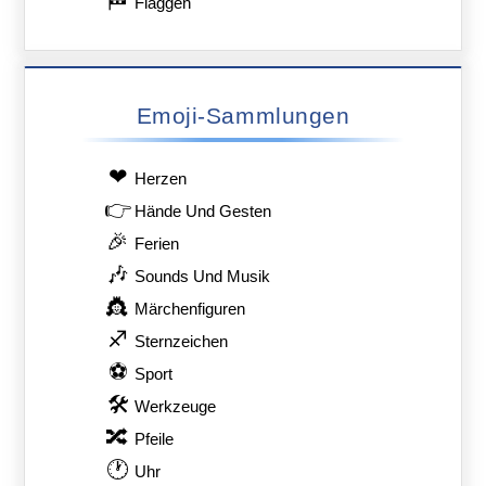
🏁
Flaggen
Emoji-Sammlungen
❤
Herzen
👉
Hände Und Gesten
🎉
Ferien
🎶
Sounds Und Musik
👸
Märchenfiguren
♐
Sternzeichen
⚽
Sport
🛠
Werkzeuge
🔀
Pfeile
🕐
Uhr