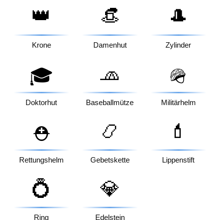
👑
👒
🎩
Krone
Damenhut
Zylinder
🧢
🎓
🪖
Doktorhut
Baseballmütze
Militärhelm
📿
💄
⛑️
Rettungshelm
Gebetskette
Lippenstift
💍
💎
Ring
Edelstein