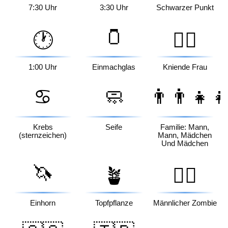
7:30 Uhr
3:30 Uhr
Schwarzer Punkt
🫙
🕐
🧎‍♀️
1:00 Uhr
Einmachglas
Kniende Frau
♋
🧼
👨‍👨‍👧‍
Krebs
Seife
Familie: Mann,
(sternzeichen)
Mann, Mädchen
Und Mädchen
🦄
🪴
🧟‍♂️
Einhorn
Topfpflanze
Männlicher Zombie