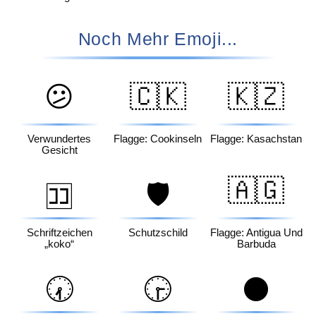
Noch Mehr Emoji...
😕
🇨🇰
🇰🇿
Verwundertes
Flagge: Cookinseln
Flagge: Kasachstan
Gesicht
🇦🇬
🛡️
🈁
Schriftzeichen
Schutzschild
Flagge: Antigua Und
„koko“
Barbuda
🕢
🕞
⚫