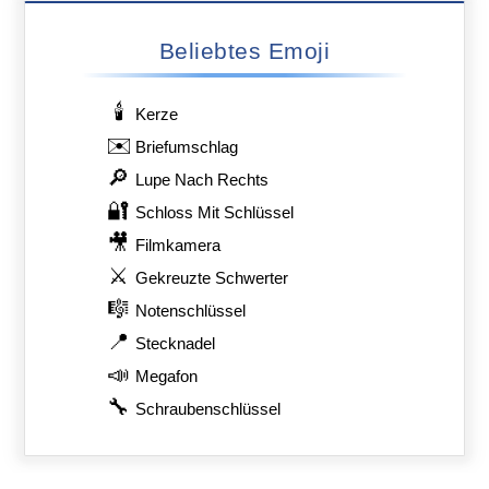
Beliebtes Emoji
🕯️
Kerze
✉️
Briefumschlag
🔎
Lupe Nach Rechts
🔐
Schloss Mit Schlüssel
🎥
Filmkamera
⚔️
Gekreuzte Schwerter
🎼
Notenschlüssel
📍
Stecknadel
📣
Megafon
🔧
Schraubenschlüssel