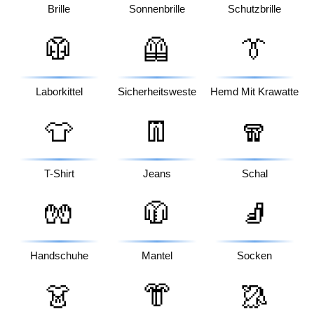
Brille
Sonnenbrille
Schutzbrille
🥼
🦺
👔
Laborkittel
Sicherheitsweste
Hemd Mit Krawatte
👕
👖
🧣
T-Shirt
Jeans
Schal
🧤
🧥
🧦
Handschuhe
Mantel
Socken
👗
👘
🥻