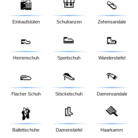
🎒
🛍️
🩴
Einkaufstüten
Schulranzen
Zehensandale
👞
👟
🥾
Herrenschuh
Sportschuh
Wanderstiefel
🥿
👠
👡
Flacher Schuh
Stöckelschuh
Damensandale
👢
🪮
🩰
Ballettschuhe
Damenstiefel
Haarkamm