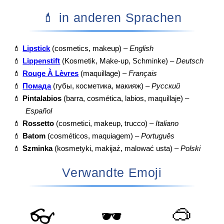
💄 in anderen Sprachen
💄
Lipstick
(cosmetics, makeup) –
English
💄
Lippenstift
(Kosmetik, Make-up, Schminke) –
Deutsch
💄
Rouge À Lèvres
(maquillage) –
Français
💄
Помада
(губы, косметика, макияж) –
Русский
💄
Pintalabios
(barra, cosmética, labios, maquillaje) –
Español
💄
Rossetto
(cosmetici, makeup, trucco) –
Italiano
💄
Batom
(cosméticos, maquiagem) –
Português
💄
Szminka
(kosmetyki, makijaż, malować usta) –
Polski
Verwandte Emoji
🥽
👓
🕶️