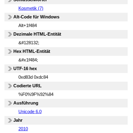
Kosmetik (7)
Alt-Code für Windows
Alt+1f484
Dezimale HTML-Entität
&#128132;
Hex HTML-Entität
&#x1f484;
UTF-16 hex
0xd83d 0xdc84
Codierte URL
%F0%9F%92%84
Ausführung
Unicode 6.0
Jahr
2010