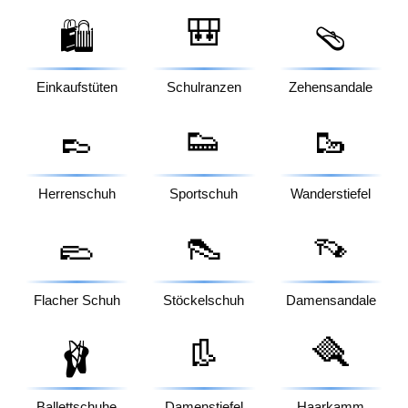
🎒
🛍️
🩴
Einkaufstüten
Schulranzen
Zehensandale
👞
👟
🥾
Herrenschuh
Sportschuh
Wanderstiefel
🥿
👠
👡
Flacher Schuh
Stöckelschuh
Damensandale
👢
🪮
🩰
Ballettschuhe
Damenstiefel
Haarkamm