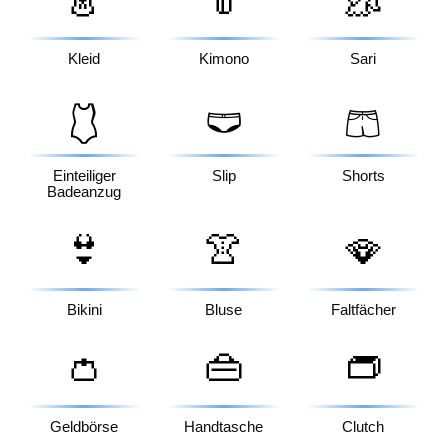
👗
👘
🥻
Kleid
Kimono
Sari
🩱
🩲
🩳
Einteiliger
Slip
Shorts
Badeanzug
👙
👚
🪭
Bikini
Bluse
Faltfächer
👛
👜
👝
Geldbörse
Handtasche
Clutch