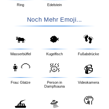
Ring
Edelstein
Noch Mehr Emoji...
🐃
🐡
👣
Wasserbüffel
Kugelfisch
Fußabdrücke
👩‍🦲
🧖
📹
Frau: Glatze
Person in
Videokamera
Dampfsauna
🤦
🛸
⛴️