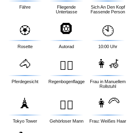
Fähre
Fliegende
Sich An Den Kopf
Untertasse
Fassende Person
🛞
🏵️
🕙
Rosette
Autorad
10:00 Uhr
🐴
👩‍🦽
🏳️‍🌈
Pferdegesicht
Regenbogenflagge
Frau in Manuellem
Rollstuhl
🗼
👩‍🦳
🧏‍♂️
Tokyo Tower
Gehörloser Mann
Frau: Weißes Haar