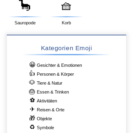
🦕
🧺
Sauropode
Korb
Kategorien Emoji
😀
Gesichter & Emotionen
👍
Personen & Körper
🐶
Tiere & Natur
🎂
Essen & Trinken
⚽
Aktivitäten
✈
Reisen & Orte
🎁
Objekte
♻
Symbole