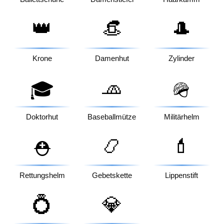
👑
👒
🎩
Krone
Damenhut
Zylinder
🧢
🎓
🪖
Doktorhut
Baseballmütze
Militärhelm
📿
💄
⛑️
Rettungshelm
Gebetskette
Lippenstift
💍
💎