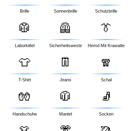
Brille
Sonnenbrille
Schutzbrille
🥼
🦺
👔
Laborkittel
Sicherheitsweste
Hemd Mit Krawatte
👕
👖
🧣
T-Shirt
Jeans
Schal
🧤
🧥
🧦
Handschuhe
Mantel
Socken