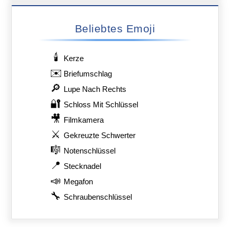
Beliebtes Emoji
🕯️
Kerze
✉️
Briefumschlag
🔎
Lupe Nach Rechts
🔐
Schloss Mit Schlüssel
🎥
Filmkamera
⚔️
Gekreuzte Schwerter
🎼
Notenschlüssel
📍
Stecknadel
📣
Megafon
🔧
Schraubenschlüssel