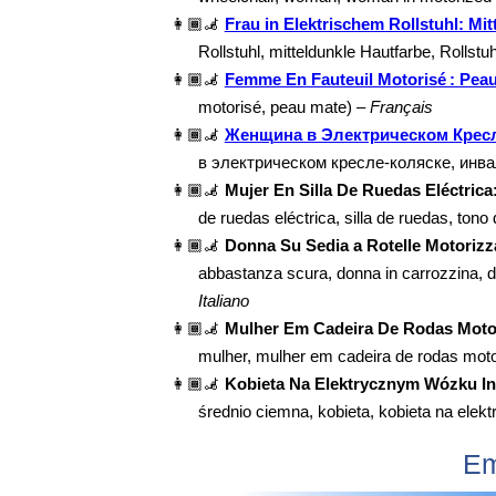
👩🏾‍🦼
Frau in Elektrischem Rollstuhl: Mi
Rollstuhl, mitteldunkle Hautfarbe, Rollstu
👩🏾‍🦼
Femme En Fauteuil Motorisé : Pea
motorisé, peau mate) –
Français
👩🏾‍🦼
Женщина в Электрическом Кресл
в электрическом кресле-коляске, инва
👩🏾‍🦼
Mujer En Silla De Ruedas Eléctric
de ruedas eléctrica, silla de ruedas, tono
👩🏾‍🦼
Donna Su Sedia a Rotelle Motoriz
abbastanza scura, donna in carrozzina, do
Italiano
👩🏾‍🦼
Mulher Em Cadeira De Rodas Moto
mulher, mulher em cadeira de rodas mot
👩🏾‍🦼
Kobieta Na Elektrycznym Wózku In
średnio ciemna, kobieta, kobieta na ele
Em