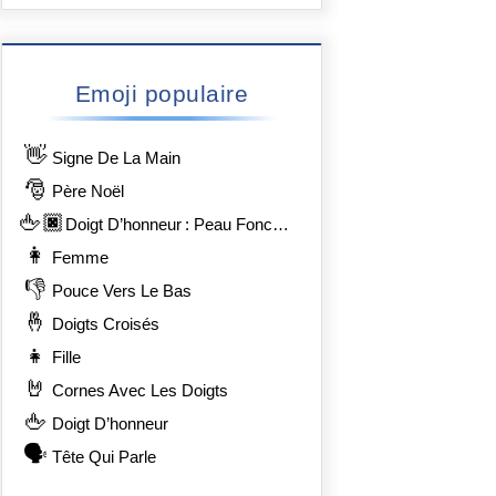
Emoji populaire
👋
Signe De La Main
🎅
Père Noël
🖕🏿
Doigt D’honneur : Peau Foncée
👩
Femme
👎
Pouce Vers Le Bas
🤞
Doigts Croisés
👧
Fille
🤘
Cornes Avec Les Doigts
🖕
Doigt D’honneur
🗣️
Tête Qui Parle