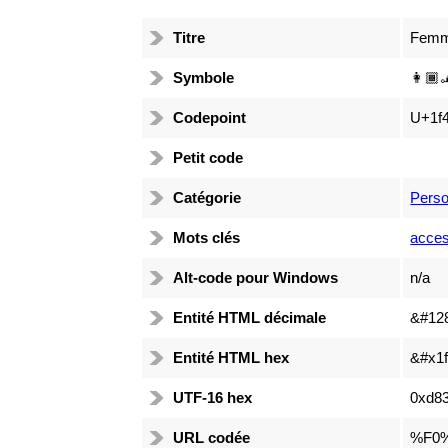
Titre
Femme
Symbole
👩🏾‍
Codepoint
U+1f
Petit code
Catégorie
Pers
Mots clés
access
Alt-code pour Windows
n/a
Entité HTML décimale
&#12
Entité HTML hex
&#x1f
UTF-16 hex
0xd83
URL codée
%F0