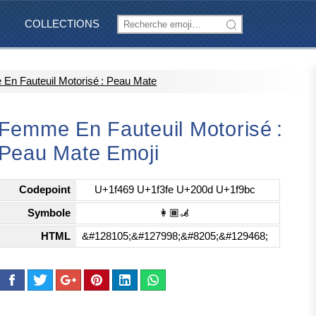
COLLECTIONS
En Fauteuil Motorisé : Peau Mate
Femme En Fauteuil Motorisé :
Peau Mate Emoji
Codepoint
U+1f469 U+1f3fe U+200d U+1f9bc
Symbole
👩🏾‍🦼
HTML
&#128105;&#127998;&#8205;&#129468;