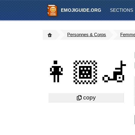
EMOJIGUIDE.ORG
SECTIONS
Personnes & Corps
Femme 
👩🏾‍🦼