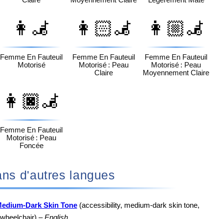
👩‍🦼
👩🏻‍🦼
👩🏼‍🦼
Femme En Fauteuil
Femme En Fauteuil
Femme En Fauteuil
Motorisé
Motorisé : Peau
Motorisé : Peau
Claire
Moyennement Claire
👩🏿‍🦼
Femme En Fauteuil
Motorisé : Peau
Foncée
‍🦼 dans d'autres langues
Medium-Dark Skin Tone
(accessibility, medium-dark skin tone,
wheelchair) –
English