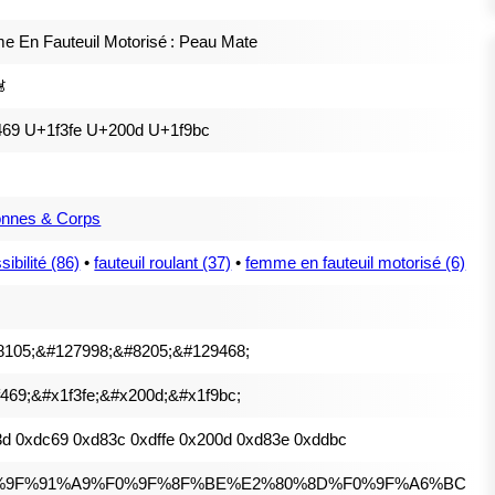
 En Fauteuil Motorisé : Peau Mate
🦼
469 U+1f3fe U+200d U+1f9bc
onnes & Corps
ibilité (86)
•
fauteuil roulant (37)
•
femme en fauteuil motorisé (6)
8105;&#127998;&#8205;&#129468;
469;&#x1f3fe;&#x200d;&#x1f9bc;
d 0xdc69 0xd83c 0xdffe 0x200d 0xd83e 0xddbc
%9F%91%A9%F0%9F%8F%BE%E2%80%8D%F0%9F%A6%BC