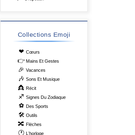
Collections Emoji
❤
Сœurs
👉
Mains Et Gestes
🎉
Vacances
🎶
Sons Et Musique
👸
Récit
♐
Signes Du Zodiaque
⚽
Des Sports
🛠
Outils
🔀
Flèches
🕐
L'horloge