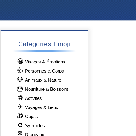
Catégories Emoji
😀
Visages & Émotions
👍
Personnes & Corps
🐶
Animaux & Nature
🎂
Nourriture & Boissons
⚽
Activités
✈
Voyages & Lieux
🎁
Objets
♻
Symboles
🏁
Drapeaux