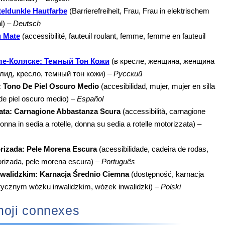
tteldunkle Hautfarbe
(Barrierefreiheit, Frau, Frau in elektrischem
hl) –
Deutsch
u Mate
(accessibilité, fauteuil roulant, femme, femme en fauteuil
е-Коляске: Темный Тон Кожи
(в кресле, женщина, женщина
лид, кресло, темный тон кожи) –
Русский
a: Tono De Piel Oscuro Medio
(accesibilidad, mujer, mujer en silla
 de piel oscuro medio) –
Español
zata: Carnagione Abbastanza Scura
(accessibilità, carnagione
nna in sedia a rotelle, donna su sedia a rotelle motorizzata) –
rizada: Pele Morena Escura
(acessibilidade, cadeira de rodas,
orizada, pele morena escura) –
Português
walidzkim: Karnacja Średnio Ciemna
(dostępność, karnacja
ktrycznym wózku inwalidzkim, wózek inwalidzki) –
Polski
oji connexes