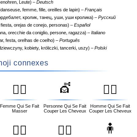
enohren, Leute) –
Deutsch
danseuse, femme, fille, oreilles de lapin) –
Français
ордебалет, кролик, танец, уши, уши кролика) –
Русский
, fiesta, orejas de conejo, personas) –
Español
na, orecchie da coniglio, persone, ragazza) –
Italiano
r, festa, orelhas de coelho) –
Português
ziewczyny, kobiety, króliczki, tancerki, uszy) –
Polski
oji connexes
💇
💆‍♀️
💇‍♂️
Femme Qui Se Fait
Personne Qui Se Fait
Homme Qui Se Fait
Masser
Couper Les Cheveux
Couper Les Cheveux
🧍
🚶‍♂️
🚶‍♀️