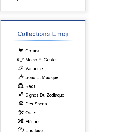
Collections Emoji
❤
Сœurs
👉
Mains Et Gestes
🎉
Vacances
🎶
Sons Et Musique
👸
Récit
♐
Signes Du Zodiaque
⚽
Des Sports
🛠
Outils
🔀
Flèches
🕐
L'horloge