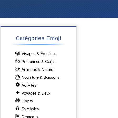
Catégories Emoji
😀
Visages & Émotions
👍
Personnes & Corps
🐶
Animaux & Nature
🎂
Nourriture & Boissons
⚽
Activités
✈
Voyages & Lieux
🎁
Objets
♻
Symboles
🏁
Drapeaux