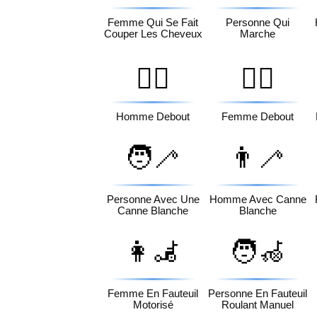
Femme Qui Se Fait
Personne Qui
Couper Les Cheveux
Marche
🧍‍♂️
🧍‍♀️
Homme Debout
Femme Debout
🧑‍🦯
👨‍🦯
Personne Avec Une
Homme Avec Canne
Canne Blanche
Blanche
👩‍🦼
🧑‍🦽
Femme En Fauteuil
Personne En Fauteuil
Motorisé
Roulant Manuel