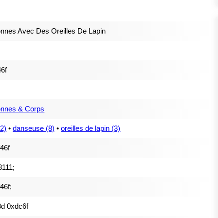
nnes Avec Des Oreilles De Lapin
6f
onnes & Corps
22)
•
danseuse (8)
•
oreilles de lapin (3)
f46f
8111;
46f;
d 0xdc6f