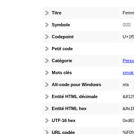
Titre
Femme
Symbole
🤵🏻‍♀️
Codepoint
U+1f
Petit code
Catégorie
Pers
Mots clés
smoki
Alt-code pour Windows
n/a
Entité HTML décimale
&#12
Entité HTML hex
&#x1f
UTF-16 hex
0xd83
URL codée
%F0