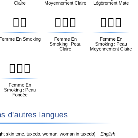
Claire
Moyennement Claire
Légèrement Mate
🤵‍♀️
🤵🏻‍♀️
🤵🏼‍♀️
Femme En Smoking
Femme En
Femme En
Smoking : Peau
Smoking : Peau
Claire
Moyennement Claire
🤵🏿‍♀️
Femme En
Smoking : Peau
Foncée
♀️ dans d'autres langues
ight skin tone, tuxedo, woman, woman in tuxedo) –
English