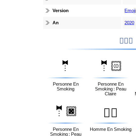
Version
Emoji
An
2020

🤵
🤵🏻
Personne En
Personne En
Smoking
Smoking : Peau
Claire
🤵🏿
🤵‍♂️
Personne En
Homme En Smoking
Smoking : Peau