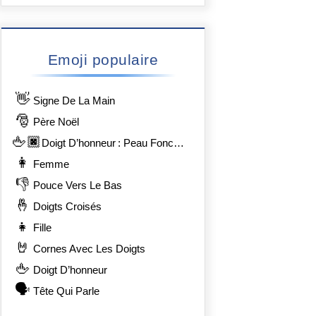
Emoji populaire
👋
Signe De La Main
🎅
Père Noël
🖕🏿
Doigt D’honneur : Peau Foncée
👩
Femme
👎
Pouce Vers Le Bas
🤞
Doigts Croisés
👧
Fille
🤘
Cornes Avec Les Doigts
🖕
Doigt D’honneur
🗣️
Tête Qui Parle
8%8F