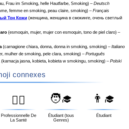
au, Frau im Smoking, helle Hautfarbe, Smoking) –
Deutsch
me, femme en smoking, peau claire, smoking) –
Français
лый Тон Кожи
(женщина, женщина в смокинге, очень светлый
laro
(esmoquin, mujer, mujer con esmoquin, tono de piel claro) –
a
(carnagione chiara, donna, donna in smoking, smoking) –
Italiano
r, mulher de smoking, pele clara, smoking) –
Português
(karnacja jasna, kobieta, kobieta w smokingu, smoking) –
Polski
oji connexes
🧑‍🎓
👨‍🎓
👩‍⚕️
Professionnelle De
Étudiant (tous
Étudiant
La Santé
Genres)