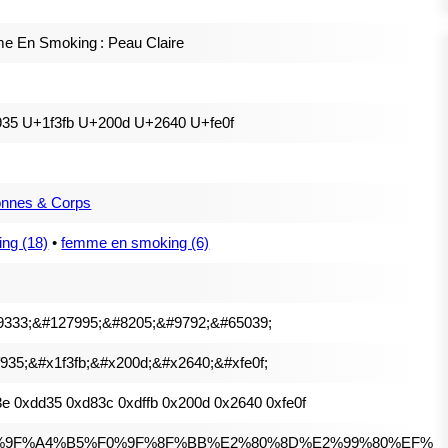
 En Smoking : Peau Claire
935 U+1f3fb U+200d U+2640 U+fe0f
onnes & Corps
ng (18)
•
femme en smoking (6)
9333;&#127995;&#8205;&#9792;&#65039;
935;&#x1f3fb;&#x200d;&#x2640;&#xfe0f;
e 0xdd35 0xd83c 0xdffb 0x200d 0x2640 0xfe0f
%9F%A4%B5%F0%9F%8F%BB%E2%80%8D%E2%99%80%EF%B