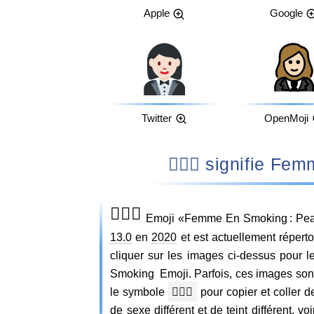
Apple
Google
Twitter
OpenMoji
🤵🏻‍♀️ signifi
🤵🏻‍♀️
Emoji «Femme En Smoking : Peau 
13.0
en
2020
et est actuellement répert
cliquer sur les images ci-dessus pour
Smoking Emoji. Parfois, ces images sont
le symbole
🤵🏻‍♀️
pour copier et coller 
de sexe différent et de teint différent,