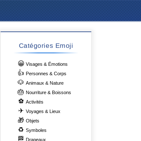
Catégories Emoji
😀
Visages & Émotions
👍
Personnes & Corps
🐶
Animaux & Nature
🎂
Nourriture & Boissons
⚽
Activités
✈
Voyages & Lieux
🎁
Objets
♻
Symboles
🏁
Drapeaux