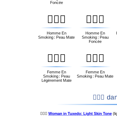
Foncée
🤵🏾‍♂️
🤵🏿‍♂️
Homme En
Homme En
Smoking : Peau Mate
Smoking : Peau
Foncée
🤵🏽‍♀️
🤵🏾‍♀️
Femme En
Femme En
Smoking : Peau
Smoking : Peau Mate
Légèrement Mate
🤵🏻‍
🤵🏻‍♀️
Woman in Tuxedo: Light Skin Tone
(l