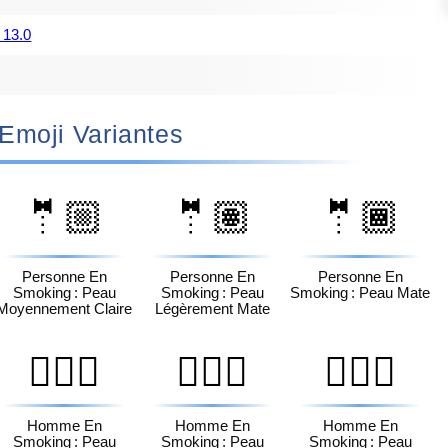
 13.0
🏻‍♀️ Emoji Variantes
🤵🏼
🤵🏽
🤵🏾
Personne En
Personne En
Personne En
Smoking : Peau
Smoking : Peau
Smoking : Peau Mate
Moyennement Claire
Légèrement Mate
🤵🏻‍♂️
🤵🏼‍♂️
🤵🏽‍♂️
Homme En
Homme En
Homme En
Smoking : Peau
Smoking : Peau
Smoking : Peau