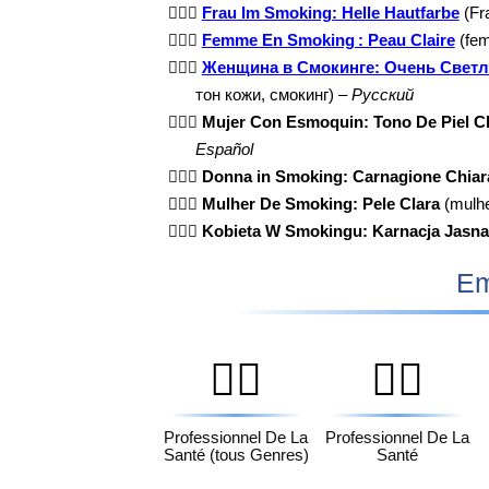
🤵🏻‍♀️
Frau Im Smoking: Helle Hautfarbe
(Fr
🤵🏻‍♀️
Femme En Smoking : Peau Claire
(fem
🤵🏻‍♀️
Женщина в Смокинге: Очень Свет
тон кожи, смокинг) –
Русский
🤵🏻‍♀️
Mujer Con Esmoquin: Tono De Piel C
Español
🤵🏻‍♀️
Donna in Smoking: Carnagione Chiar
🤵🏻‍♀️
Mulher De Smoking: Pele Clara
(mulhe
🤵🏻‍♀️
Kobieta W Smokingu: Karnacja Jasna
Em
🧑‍⚕️
👨‍⚕️
Professionnel De La
Professionnel De La
Santé (tous Genres)
Santé