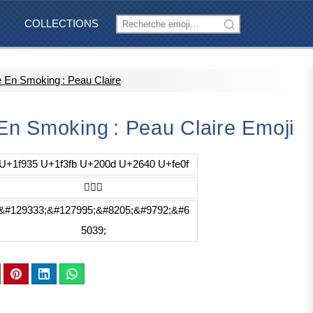
COLLECTIONS
En Smoking : Peau Claire
n Smoking : Peau Claire Emoji
U+1f935 U+1f3fb U+200d U+2640 U+fe0f
🤵🏻‍♀️
&#129333;&#127995;&#8205;&#9792;&#6
5039;